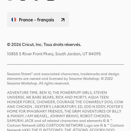
France - français
© 2026 Cricut, Inc. Tous droits réservés.
10855 S River Front Pkwy, South Jordan, UT 84095
Sesame Street® and associated characters, trademarks and design
elements are owned and licensed by Sesame Workshop. © 2022
Sesame Workshop. All rights reserved.
ADVENTURE TIME, BEN 10, THE POWERPUFF GIRLS, STEVEN
UNIVERSE, WE BARE BEARS, RICK AND MORTY, AQUA TEEN
HUNGER FORCE, CHOWDER, COURAGE THE COWARDLY DOG, COW
AND CHICKEN , DEXTER'S LABORATORY, ED, EDD N EDDY, FOSTER'S
HOME FOR IMAGINARY FRIENDS, THE GRIM ADVENTURES OF BILLY
& MANDY, I AM WEASEL, JOHNNY BRAVO, ROBOT CHICKEN,
SAMURAI JACK and all related characters and elements © & ™
Cartoon Network (sXX); CARTOON NETWORK Logo are © & ™ Cartoon
Network (sXX); THE FLINTSTONES, THE JETSONS, SCOOBY-DOO,