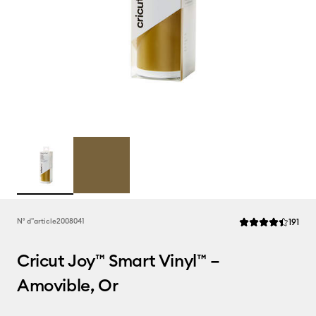
Rev
N° d''article
2008041
191
La note moyenne d
Cricut Joy™ Smart Vinyl™ –
Amovible, Or