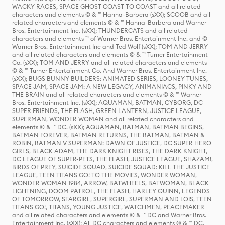
WACKY RACES, SPACE GHOST COAST TO COAST and all related
characters and elements © & ™ Hanna-Barbera (sXX); SCOOB and all
related characters and elements © & ™ Hanna-Barbera and Warner
Bros. Entertainment Inc. (sXX); THUNDERCATS and all related
characters and elements ™ of Warner Bros. Entertainment Inc. and ©
Warner Bros. Entertainment Inc and Ted Wolf (sXX); TOM AND JERRY
and all related characters and elements © & ™ Turner Entertainment
Co. (sXX); TOM AND JERRY and all related characters and elements
© & ™ Turner Entertainment Co. And Warner Bros. Entertainment Inc.
(sXX); BUGS BUNNY BUILDERS: ANIMATED SERIES, LOONEY TUNES,
SPACE JAM, SPACE JAM: A NEW LEGACY, ANIMANIACS, PINKY AND
THE BRAIN and all related characters and elements © & ™ Warner
Bros. Entertainment Inc. (sXX); AQUAMAN, BATMAN, CYBORG, DC
SUPER FRIENDS, THE FLASH, GREEN LANTERN, JUSTICE LEAGUE,
SUPERMAN, WONDER WOMAN and all related characters and
elements © & ™ DC. (sXX); AQUAMAN, BATMAN, BATMAN BEGINS,
BATMAN FOREVER, BATMAN RETURNS, THE BATMAN, BATMAN &
ROBIN, BATMAN V SUPERMAN: DAWN OF JUSTICE, DC SUPER HERO
GIRLS, BLACK ADAM, THE DARK KNIGHT RISES, THE DARK KNIGHT,
DC LEAGUE OF SUPER-PETS, THE FLASH, JUSTICE LEAGUE, SHAZAM!,
BIRDS OF PREY, SUICIDE SQUAD, SUICIDE SQUAD: KILL THE JUSTICE
LEAGUE, TEEN TITANS GO! TO THE MOVIES, WONDER WOMAN,
WONDER WOMAN 1984, ARROW, BATWHEELS, BATWOMAN, BLACK
LIGHTNING, DOOM PATROL, THE FLASH, HARLEY QUINN, LEGENDS
OF TOMORROW, STARGIRL, SUPERGIRL, SUPERMAN AND LOIS, TEEN
TITANS GO!, TITANS, YOUNG JUSTICE, WATCHMEN, PEACEMAKER
and all related characters and elements © & ™ DC and Warner Bros.
Entertainment Inc. (sXX); All DC characters and elements © & ™ DC.