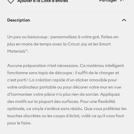
Partager
Ajouter à la Liste d'envies
Copier le
Description
lien
E-mail
Un peu ou beaucoup : personnalisez à votre gré. Faites-en
plus en moins de temps avec la Cricut Joy et les Smart
Pinterest
Materials™.
Facebook
Aucune préparation n’est nécessaire. Ce matériau intelligent
fonctionne sans tapis de découpe : il suffit de le charger et
X
c'est parti ! La création rapide d'un sticker amovible pour
votre ordinateur portable ou pour décorer votre mur en vue
d'harmoniser votre pièce n'a plus rien de sorcier. Appliquez
des motifs sur la plupart des surfaces. Pour une flexibilité
optimale, ce vinyle s'enlève sans résidu. Que vous préfériez les
touches discrètes ou les coups d'éclat, voilà ce qu'il vous faut
pour le faire.