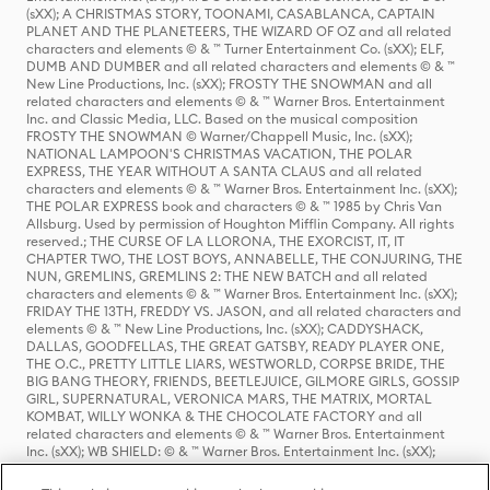
(sXX); A CHRISTMAS STORY, TOONAMI, CASABLANCA, CAPTAIN
PLANET AND THE PLANETEERS, THE WIZARD OF OZ and all related
characters and elements © & ™ Turner Entertainment Co. (sXX); ELF,
DUMB AND DUMBER and all related characters and elements © & ™
New Line Productions, Inc. (sXX); FROSTY THE SNOWMAN and all
related characters and elements © & ™ Warner Bros. Entertainment
Inc. and Classic Media, LLC. Based on the musical composition
FROSTY THE SNOWMAN © Warner/Chappell Music, Inc. (sXX);
NATIONAL LAMPOON'S CHRISTMAS VACATION, THE POLAR
EXPRESS, THE YEAR WITHOUT A SANTA CLAUS and all related
characters and elements © & ™ Warner Bros. Entertainment Inc. (sXX);
THE POLAR EXPRESS book and characters © & ™ 1985 by Chris Van
Allsburg. Used by permission of Houghton Mifflin Company. All rights
reserved.; THE CURSE OF LA LLORONA, THE EXORCIST, IT, IT
CHAPTER TWO, THE LOST BOYS, ANNABELLE, THE CONJURING, THE
NUN, GREMLINS, GREMLINS 2: THE NEW BATCH and all related
characters and elements © & ™ Warner Bros. Entertainment Inc. (sXX);
FRIDAY THE 13TH, FREDDY VS. JASON, and all related characters and
elements © & ™ New Line Productions, Inc. (sXX); CADDYSHACK,
DALLAS, GOODFELLAS, THE GREAT GATSBY, READY PLAYER ONE,
THE O.C., PRETTY LITTLE LIARS, WESTWORLD, CORPSE BRIDE, THE
BIG BANG THEORY, FRIENDS, BEETLEJUICE, GILMORE GIRLS, GOSSIP
GIRL, SUPERNATURAL, VERONICA MARS, THE MATRIX, MORTAL
KOMBAT, WILLY WONKA & THE CHOCOLATE FACTORY and all
related characters and elements © & ™ Warner Bros. Entertainment
Inc. (sXX); WB SHIELD: © & ™ Warner Bros. Entertainment Inc. (sXX);
HOUSE OF THE DRAGON, GAME OF THRONES, and all related
characters and elements © & ™ Home Box Office, Inc. (sXX); CHILLING