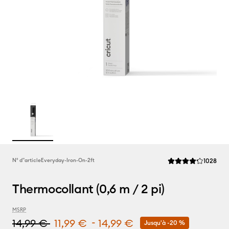
Rev
N° d''article
Everyday-Iron-On-2ft
1028
La note moyenne de 
Thermocollant (0,6 m / 2 pi)
MSRP
-
14,99 €
11,99 €
14,99 €
Jusqu'à -20 %