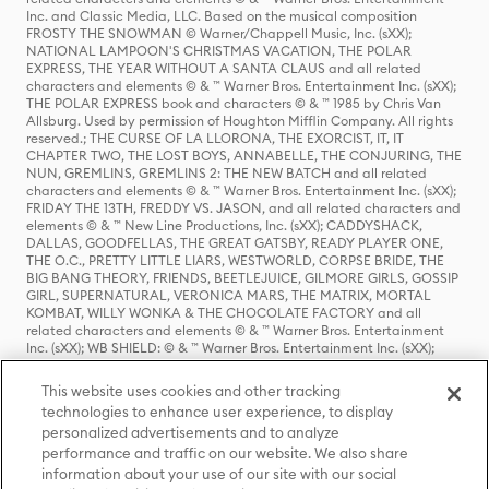
Inc. and Classic Media, LLC. Based on the musical composition
FROSTY THE SNOWMAN © Warner/Chappell Music, Inc. (sXX);
NATIONAL LAMPOON'S CHRISTMAS VACATION, THE POLAR
EXPRESS, THE YEAR WITHOUT A SANTA CLAUS and all related
characters and elements © & ™ Warner Bros. Entertainment Inc. (sXX);
THE POLAR EXPRESS book and characters © & ™ 1985 by Chris Van
Allsburg. Used by permission of Houghton Mifflin Company. All rights
reserved.; THE CURSE OF LA LLORONA, THE EXORCIST, IT, IT
CHAPTER TWO, THE LOST BOYS, ANNABELLE, THE CONJURING, THE
NUN, GREMLINS, GREMLINS 2: THE NEW BATCH and all related
characters and elements © & ™ Warner Bros. Entertainment Inc. (sXX);
FRIDAY THE 13TH, FREDDY VS. JASON, and all related characters and
elements © & ™ New Line Productions, Inc. (sXX); CADDYSHACK,
DALLAS, GOODFELLAS, THE GREAT GATSBY, READY PLAYER ONE,
THE O.C., PRETTY LITTLE LIARS, WESTWORLD, CORPSE BRIDE, THE
BIG BANG THEORY, FRIENDS, BEETLEJUICE, GILMORE GIRLS, GOSSIP
GIRL, SUPERNATURAL, VERONICA MARS, THE MATRIX, MORTAL
KOMBAT, WILLY WONKA & THE CHOCOLATE FACTORY and all
related characters and elements © & ™ Warner Bros. Entertainment
Inc. (sXX); WB SHIELD: © & ™ Warner Bros. Entertainment Inc. (sXX);
HOUSE OF THE DRAGON, GAME OF THRONES, and all related
characters and elements © & ™ Home Box Office, Inc. (sXX); CHILLING
This website uses cookies and other tracking
ADVENTURES OF SABRINA, RIVERDALE © & ™ Warner Bros.
technologies to enhance user experience, to display
Entertainment Inc. Archie Comics and all related characters and
personalized advertisements and to analyze
elements © & ™ Archie Comic Publications, Inc. Used with permission.
(sXX); SEINFELD and all related characters and elements © & ™ Castle
performance and traffic on our website. We also share
Rock Entertainment. (sXX); TED LASSO © & ™ Warner Bros.
information about your use of our site with our social
Entertainment Inc. & Universal Television LLC (sXX); THE HOBBIT: AN