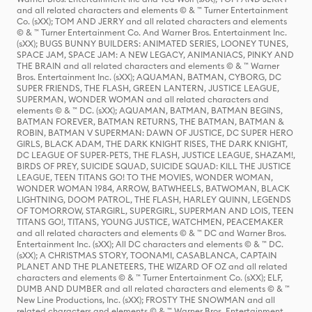
and all related characters and elements © & ™ Turner Entertainment
Co. (sXX); TOM AND JERRY and all related characters and elements
© & ™ Turner Entertainment Co. And Warner Bros. Entertainment Inc.
(sXX); BUGS BUNNY BUILDERS: ANIMATED SERIES, LOONEY TUNES,
SPACE JAM, SPACE JAM: A NEW LEGACY, ANIMANIACS, PINKY AND
THE BRAIN and all related characters and elements © & ™ Warner
Bros. Entertainment Inc. (sXX); AQUAMAN, BATMAN, CYBORG, DC
SUPER FRIENDS, THE FLASH, GREEN LANTERN, JUSTICE LEAGUE,
SUPERMAN, WONDER WOMAN and all related characters and
elements © & ™ DC. (sXX); AQUAMAN, BATMAN, BATMAN BEGINS,
BATMAN FOREVER, BATMAN RETURNS, THE BATMAN, BATMAN &
ROBIN, BATMAN V SUPERMAN: DAWN OF JUSTICE, DC SUPER HERO
GIRLS, BLACK ADAM, THE DARK KNIGHT RISES, THE DARK KNIGHT,
DC LEAGUE OF SUPER-PETS, THE FLASH, JUSTICE LEAGUE, SHAZAM!,
BIRDS OF PREY, SUICIDE SQUAD, SUICIDE SQUAD: KILL THE JUSTICE
LEAGUE, TEEN TITANS GO! TO THE MOVIES, WONDER WOMAN,
WONDER WOMAN 1984, ARROW, BATWHEELS, BATWOMAN, BLACK
LIGHTNING, DOOM PATROL, THE FLASH, HARLEY QUINN, LEGENDS
OF TOMORROW, STARGIRL, SUPERGIRL, SUPERMAN AND LOIS, TEEN
TITANS GO!, TITANS, YOUNG JUSTICE, WATCHMEN, PEACEMAKER
and all related characters and elements © & ™ DC and Warner Bros.
Entertainment Inc. (sXX); All DC characters and elements © & ™ DC.
(sXX); A CHRISTMAS STORY, TOONAMI, CASABLANCA, CAPTAIN
PLANET AND THE PLANETEERS, THE WIZARD OF OZ and all related
characters and elements © & ™ Turner Entertainment Co. (sXX); ELF,
DUMB AND DUMBER and all related characters and elements © & ™
New Line Productions, Inc. (sXX); FROSTY THE SNOWMAN and all
related characters and elements © & ™ Warner Bros. Entertainment