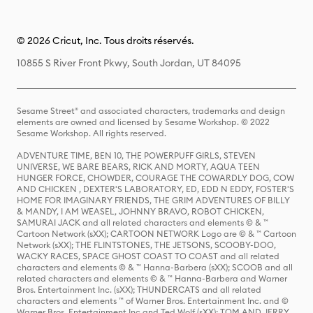
© 2026 Cricut, Inc. Tous droits réservés.
10855 S River Front Pkwy, South Jordan, UT 84095
Sesame Street® and associated characters, trademarks and design
elements are owned and licensed by Sesame Workshop. © 2022
Sesame Workshop. All rights reserved.
ADVENTURE TIME, BEN 10, THE POWERPUFF GIRLS, STEVEN
UNIVERSE, WE BARE BEARS, RICK AND MORTY, AQUA TEEN
HUNGER FORCE, CHOWDER, COURAGE THE COWARDLY DOG, COW
AND CHICKEN , DEXTER'S LABORATORY, ED, EDD N EDDY, FOSTER'S
HOME FOR IMAGINARY FRIENDS, THE GRIM ADVENTURES OF BILLY
& MANDY, I AM WEASEL, JOHNNY BRAVO, ROBOT CHICKEN,
SAMURAI JACK and all related characters and elements © & ™
Cartoon Network (sXX); CARTOON NETWORK Logo are © & ™ Cartoon
Network (sXX); THE FLINTSTONES, THE JETSONS, SCOOBY-DOO,
WACKY RACES, SPACE GHOST COAST TO COAST and all related
characters and elements © & ™ Hanna-Barbera (sXX); SCOOB and all
related characters and elements © & ™ Hanna-Barbera and Warner
Bros. Entertainment Inc. (sXX); THUNDERCATS and all related
characters and elements ™ of Warner Bros. Entertainment Inc. and ©
Warner Bros. Entertainment Inc and Ted Wolf (sXX); TOM AND JERRY