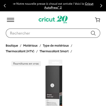
📣 Notre nouvelle presse à chaud est arrivée ! Voici la
Cricut
Previous
Next
🔥NOUVEA
AutoPress™ 2
Utilisez les touches Tab et Shift plus pour naviguer dans les résult
Boutique
Matériaux
Type de matériaux
Thermocollant (HTV)
Thermocollant Smart
Fournitures en vrac