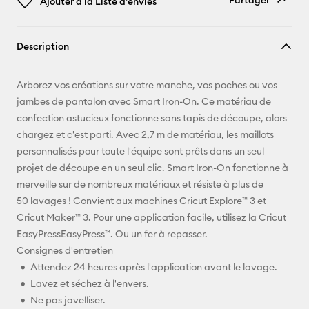
Partager
Ajouter à la Liste d'envies
Copier le
Description
lien
E-mail
Arborez vos créations sur votre manche, vos poches ou vos
jambes de pantalon avec Smart Iron-On. Ce matériau de
Pinterest
confection astucieux fonctionne sans tapis de découpe, alors
chargez et c'est parti. Avec 2,7 m de matériau, les maillots
Facebook
personnalisés pour toute l'équipe sont prêts dans un seul
projet de découpe en un seul clic. Smart Iron-On fonctionne à
X
merveille sur de nombreux matériaux et résiste à plus de
50 lavages ! Convient aux machines Cricut Explore™ 3 et
Cricut Maker™ 3. Pour une application facile, utilisez la Cricut
EasyPressEasyPress™. Ou un fer à repasser.
Consignes d'entretien
Attendez 24 heures après l'application avant le lavage.
Lavez et séchez à l'envers.
Ne pas javelliser.