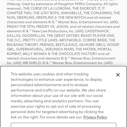
Allsburg. Used by permission of Houghton Mifflin Company. All rights
reserved.; THE CURSE OF LA LLORONA, THE EXORCIST, IT, IT
CHAPTER TWO, THE LOST BOYS, ANNABELLE, THE CONJURING, THE
NUN, GREMLINS, GREMLINS 2: THE NEW BATCH and all related
characters and elements © & ™ Warner Bros. Entertainment Inc. (sXX);
FRIDAY THE 13TH, FREDDY VS. JASON, and all related characters and
elements © & ™ New Line Productions, Inc. (sXX); CADDYSHACK,
DALLAS, GOODFELLAS, THE GREAT GATSBY, READY PLAYER ONE,
THE O.C., PRETTY LITTLE LIARS, WESTWORLD, CORPSE BRIDE, THE
BIG BANG THEORY, FRIENDS, BEETLEJUICE, GILMORE GIRLS, GOSSIP
GIRL, SUPERNATURAL, VERONICA MARS, THE MATRIX, MORTAL
KOMBAT, WILLY WONKA & THE CHOCOLATE FACTORY and all
related characters and elements © & ™ Warner Bros. Entertainment
Inc. (sXX); WB SHIELD: © & ™ Warner Bros. Entertainment Inc. (sXX);
HOUSE OF THE DRAGON, GAME OF THRONES, and all related
characters and elements © & ™ Home Box Office, Inc. (sXX); CHILLING
This website uses cookies and other tracking
ADVENTURES OF SABRINA, RIVERDALE © & ™ Warner Bros.
technologies to enhance user experience, to display
Entertainment Inc. Archie Comics and all related characters and
personalized advertisements and to analyze
elements © & ™ Archie Comic Publications, Inc. Used with permission.
(sXX); SEINFELD and all related characters and elements © & ™ Castle
performance and traffic on our website. We also share
Rock Entertainment. (sXX); TED LASSO © & ™ Warner Bros.
information about your use of our site with our social
Entertainment Inc. & Universal Television LLC (sXX); THE HOBBIT: AN
media, advertising and analytics partners. You can
UNEXPECTED JOURNEY, THE HOBBIT: THE DESOLATION OF SMAUG,
exercise your rights to opt-out of sale of processing
THE HOBBIT: THE BATTLE OF THE FIVE ARMIES, THE LORD OF THE
personal data for targeted advertising by clicking the
RINGS: THE FELLOWSHIP OF THE RING, THE LORD OF THE RINGS: THE
link on the right. For more details see our
Privacy Policy
TWO TOWERS, THE LORD OF THE RINGS: THE RETURN OF THE KING
and the names of the characters, items, events and places therein are
TM of The Saul Zaentz Company d/b/a Middle-earth Enterprises