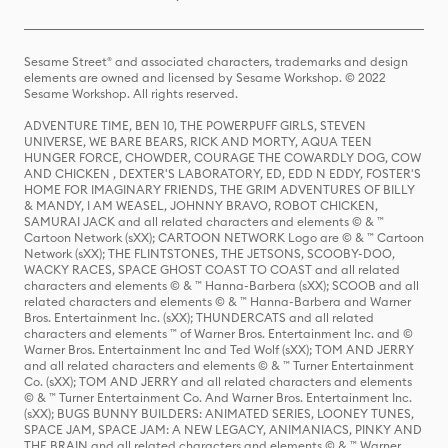
Sesame Street® and associated characters, trademarks and design
elements are owned and licensed by Sesame Workshop. © 2022
Sesame Workshop. All rights reserved.
ADVENTURE TIME, BEN 10, THE POWERPUFF GIRLS, STEVEN
UNIVERSE, WE BARE BEARS, RICK AND MORTY, AQUA TEEN
HUNGER FORCE, CHOWDER, COURAGE THE COWARDLY DOG, COW
AND CHICKEN , DEXTER'S LABORATORY, ED, EDD N EDDY, FOSTER'S
HOME FOR IMAGINARY FRIENDS, THE GRIM ADVENTURES OF BILLY
& MANDY, I AM WEASEL, JOHNNY BRAVO, ROBOT CHICKEN,
SAMURAI JACK and all related characters and elements © & ™
Cartoon Network (sXX); CARTOON NETWORK Logo are © & ™ Cartoon
Network (sXX); THE FLINTSTONES, THE JETSONS, SCOOBY-DOO,
WACKY RACES, SPACE GHOST COAST TO COAST and all related
characters and elements © & ™ Hanna-Barbera (sXX); SCOOB and all
related characters and elements © & ™ Hanna-Barbera and Warner
Bros. Entertainment Inc. (sXX); THUNDERCATS and all related
characters and elements ™ of Warner Bros. Entertainment Inc. and ©
Warner Bros. Entertainment Inc and Ted Wolf (sXX); TOM AND JERRY
and all related characters and elements © & ™ Turner Entertainment
Co. (sXX); TOM AND JERRY and all related characters and elements
© & ™ Turner Entertainment Co. And Warner Bros. Entertainment Inc.
(sXX); BUGS BUNNY BUILDERS: ANIMATED SERIES, LOONEY TUNES,
SPACE JAM, SPACE JAM: A NEW LEGACY, ANIMANIACS, PINKY AND
THE BRAIN and all related characters and elements © & ™ Warner