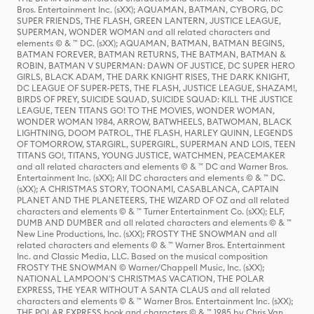
Bros. Entertainment Inc. (sXX); AQUAMAN, BATMAN, CYBORG, DC
SUPER FRIENDS, THE FLASH, GREEN LANTERN, JUSTICE LEAGUE,
SUPERMAN, WONDER WOMAN and all related characters and
elements © & ™ DC. (sXX); AQUAMAN, BATMAN, BATMAN BEGINS,
BATMAN FOREVER, BATMAN RETURNS, THE BATMAN, BATMAN &
ROBIN, BATMAN V SUPERMAN: DAWN OF JUSTICE, DC SUPER HERO
GIRLS, BLACK ADAM, THE DARK KNIGHT RISES, THE DARK KNIGHT,
DC LEAGUE OF SUPER-PETS, THE FLASH, JUSTICE LEAGUE, SHAZAM!,
BIRDS OF PREY, SUICIDE SQUAD, SUICIDE SQUAD: KILL THE JUSTICE
LEAGUE, TEEN TITANS GO! TO THE MOVIES, WONDER WOMAN,
WONDER WOMAN 1984, ARROW, BATWHEELS, BATWOMAN, BLACK
LIGHTNING, DOOM PATROL, THE FLASH, HARLEY QUINN, LEGENDS
OF TOMORROW, STARGIRL, SUPERGIRL, SUPERMAN AND LOIS, TEEN
TITANS GO!, TITANS, YOUNG JUSTICE, WATCHMEN, PEACEMAKER
and all related characters and elements © & ™ DC and Warner Bros.
Entertainment Inc. (sXX); All DC characters and elements © & ™ DC.
(sXX); A CHRISTMAS STORY, TOONAMI, CASABLANCA, CAPTAIN
PLANET AND THE PLANETEERS, THE WIZARD OF OZ and all related
characters and elements © & ™ Turner Entertainment Co. (sXX); ELF,
DUMB AND DUMBER and all related characters and elements © & ™
New Line Productions, Inc. (sXX); FROSTY THE SNOWMAN and all
related characters and elements © & ™ Warner Bros. Entertainment
Inc. and Classic Media, LLC. Based on the musical composition
FROSTY THE SNOWMAN © Warner/Chappell Music, Inc. (sXX);
NATIONAL LAMPOON'S CHRISTMAS VACATION, THE POLAR
EXPRESS, THE YEAR WITHOUT A SANTA CLAUS and all related
characters and elements © & ™ Warner Bros. Entertainment Inc. (sXX);
THE POLAR EXPRESS book and characters © & ™ 1985 by Chris Van