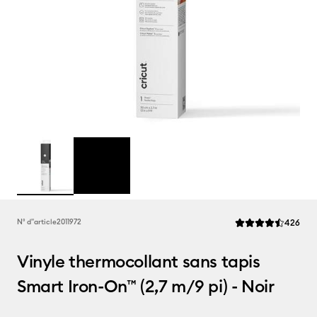
Rev
N° d''article
2011972
426
La note moyenne de
Vinyle thermocollant sans tapis
Smart Iron-On™ (2,7 m/9 pi) - Noir