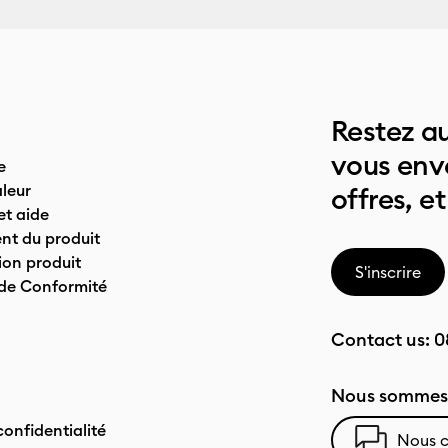
Restez au
vous env
e
leur
offres, et
t aide
nt du produit
on produit
S'inscrire
 de Conformité
Contact us:
0
Nous sommes 
confidentialité
Nous c