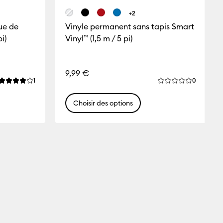
+2
ue de
Vinyle permanent sans tapis Smart
i)
Vinyl™ (1,5 m / 5 pi)
9,99 €
Reviews
Reviews
1
0
La note moyenne de ce produit est 4.0 sur 5.
La note moyenne d
Choisir des options