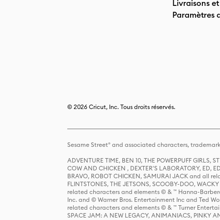
Livraisons et
Paramètres 
© 2026 Cricut, Inc. Tous droits réservés.
Sesame Street® and associated characters, trademark
ADVENTURE TIME, BEN 10, THE POWERPUFF GIRLS,
COW AND CHICKEN , DEXTER'S LABORATORY, ED, ED
BRAVO, ROBOT CHICKEN, SAMURAI JACK and all relat
FLINTSTONES, THE JETSONS, SCOOBY-DOO, WACKY RAC
related characters and elements © & ™ Hanna-Barbera
Inc. and © Warner Bros. Entertainment Inc and Ted Wo
related characters and elements © & ™ Turner Ente
SPACE JAM: A NEW LEGACY, ANIMANIACS, PINKY AND T