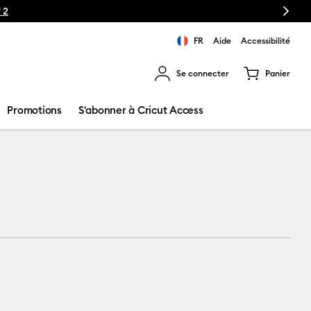
Next
 2
FR
Aide
Accessibilité
Se connecter
Panier
ns les résultats de recherche.
Promotions
S'abonner à Cricut Access