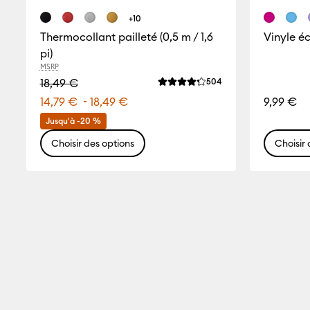
+10
Thermocollant pailleté (0,5 m / 1,6
Vinyle éc
pi)
MSRP
Reviews
18,49 €
504
La note moyenne de ce produit
-
14,79 €
18,49 €
9,99 €
Jusqu'à -20 %
Choisir des options
Choisir 