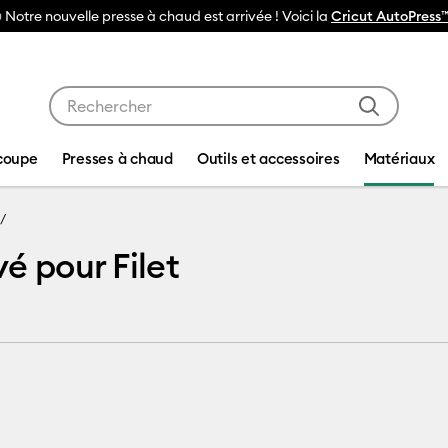
 Notre nouvelle presse à chaud est arrivée ! Voici la
Cricut AutoPress™
Utilisez les touches Tab et Shift plus pour naviguer da
coupe
Presses à chaud
Outils et accessoires
Matériaux
é pour Filet