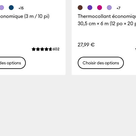
+15
+7
onomique (3 m / 10 pi)
Thermocollant économiq
30,5 cm × 6 m (12 po × 20 p
 est 4.3 sur 5.
27,99 €
Reviews
602
La note moyenne de ce produit est 4.7 sur 5.
des options
Choisir des options