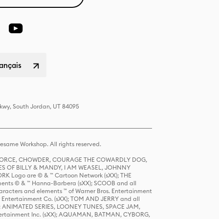
rançais
Pkwy, South Jordan, UT 84095
same Workshop. All rights reserved.
R FORCE, CHOWDER, COURAGE THE COWARDLY DOG,
S OF BILLY & MANDY, I AM WEASEL, JOHNNY
K Logo are © & ™ Cartoon Network (sXX); THE
ts © & ™ Hanna-Barbera (sXX); SCOOB and all
racters and elements ™ of Warner Bros. Entertainment
r Entertainment Co. (sXX); TOM AND JERRY and all
DERS: ANIMATED SERIES, LOONEY TUNES, SPACE JAM,
tertainment Inc. (sXX); AQUAMAN, BATMAN, CYBORG,