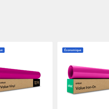
ue
Économique