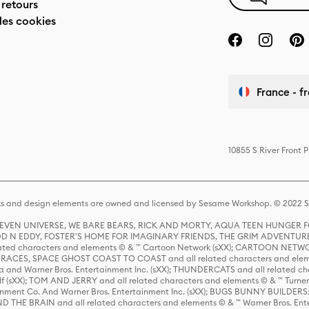
 retours
des cookies
France - f
10855 S River Front 
s and design elements are owned and licensed by Sesame Workshop. © 2022 Se
 STEVEN UNIVERSE, WE BARE BEARS, RICK AND MORTY, AQUA TEEN HUNGE
D N EDDY, FOSTER'S HOME FOR IMAGINARY FRIENDS, THE GRIM ADVENTURE
ed characters and elements © & ™ Cartoon Network (sXX); CARTOON NETWOR
ES, SPACE GHOST COAST TO COAST and all related characters and elemen
 and Warner Bros. Entertainment Inc. (sXX); THUNDERCATS and all related cha
lf (sXX); TOM AND JERRY and all related characters and elements © & ™ Turne
rtainment Co. And Warner Bros. Entertainment Inc. (sXX); BUGS BUNNY BUIL
HE BRAIN and all related characters and elements © & ™ Warner Bros. En