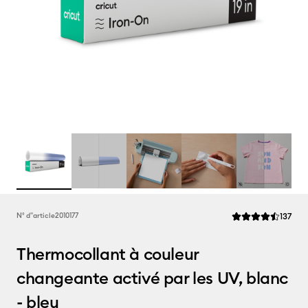
Rev
N° d''article
2010177
137
La note moyenne de
Thermocollant à couleur
changeante activé par les UV, blanc
- bleu