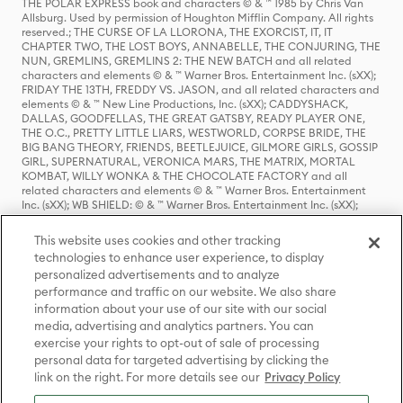
THE POLAR EXPRESS book and characters © & ™ 1985 by Chris Van
Allsburg. Used by permission of Houghton Mifflin Company. All rights
reserved.; THE CURSE OF LA LLORONA, THE EXORCIST, IT, IT
CHAPTER TWO, THE LOST BOYS, ANNABELLE, THE CONJURING, THE
NUN, GREMLINS, GREMLINS 2: THE NEW BATCH and all related
characters and elements © & ™ Warner Bros. Entertainment Inc. (sXX);
FRIDAY THE 13TH, FREDDY VS. JASON, and all related characters and
elements © & ™ New Line Productions, Inc. (sXX); CADDYSHACK,
DALLAS, GOODFELLAS, THE GREAT GATSBY, READY PLAYER ONE,
THE O.C., PRETTY LITTLE LIARS, WESTWORLD, CORPSE BRIDE, THE
BIG BANG THEORY, FRIENDS, BEETLEJUICE, GILMORE GIRLS, GOSSIP
GIRL, SUPERNATURAL, VERONICA MARS, THE MATRIX, MORTAL
KOMBAT, WILLY WONKA & THE CHOCOLATE FACTORY and all
related characters and elements © & ™ Warner Bros. Entertainment
Inc. (sXX); WB SHIELD: © & ™ Warner Bros. Entertainment Inc. (sXX);
HOUSE OF THE DRAGON, GAME OF THRONES, and all related
characters and elements © & ™ Home Box Office, Inc. (sXX); CHILLING
This website uses cookies and other tracking
ADVENTURES OF SABRINA, RIVERDALE © & ™ Warner Bros.
technologies to enhance user experience, to display
Entertainment Inc. Archie Comics and all related characters and
personalized advertisements and to analyze
elements © & ™ Archie Comic Publications, Inc. Used with permission.
(sXX); SEINFELD and all related characters and elements © & ™ Castle
performance and traffic on our website. We also share
Rock Entertainment. (sXX); TED LASSO © & ™ Warner Bros.
information about your use of our site with our social
Entertainment Inc. & Universal Television LLC (sXX); THE HOBBIT: AN
media, advertising and analytics partners. You can
UNEXPECTED JOURNEY, THE HOBBIT: THE DESOLATION OF SMAUG,
exercise your rights to opt-out of sale of processing
THE HOBBIT: THE BATTLE OF THE FIVE ARMIES, THE LORD OF THE
personal data for targeted advertising by clicking the
RINGS: THE FELLOWSHIP OF THE RING, THE LORD OF THE RINGS: THE
link on the right. For more details see our
Privacy Policy
TWO TOWERS, THE LORD OF THE RINGS: THE RETURN OF THE KING
and the names of the characters, items, events and places therein are