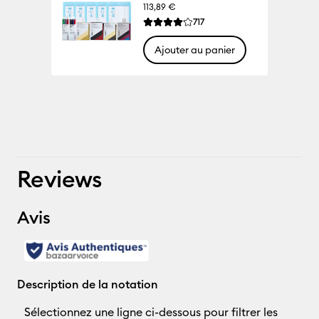
113,89 €
Reviews
717
La note moyenne de ce produit est 4.1 
Ajouter au panier
100% 
Reviews