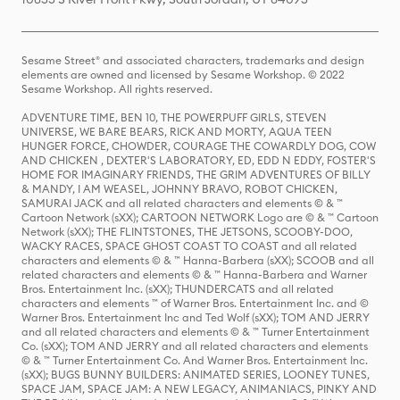
Sesame Street® and associated characters, trademarks and design
elements are owned and licensed by Sesame Workshop. © 2022
Sesame Workshop. All rights reserved.
ADVENTURE TIME, BEN 10, THE POWERPUFF GIRLS, STEVEN
UNIVERSE, WE BARE BEARS, RICK AND MORTY, AQUA TEEN
HUNGER FORCE, CHOWDER, COURAGE THE COWARDLY DOG, COW
AND CHICKEN , DEXTER'S LABORATORY, ED, EDD N EDDY, FOSTER'S
HOME FOR IMAGINARY FRIENDS, THE GRIM ADVENTURES OF BILLY
& MANDY, I AM WEASEL, JOHNNY BRAVO, ROBOT CHICKEN,
SAMURAI JACK and all related characters and elements © & ™
Cartoon Network (sXX); CARTOON NETWORK Logo are © & ™ Cartoon
Network (sXX); THE FLINTSTONES, THE JETSONS, SCOOBY-DOO,
WACKY RACES, SPACE GHOST COAST TO COAST and all related
characters and elements © & ™ Hanna-Barbera (sXX); SCOOB and all
related characters and elements © & ™ Hanna-Barbera and Warner
Bros. Entertainment Inc. (sXX); THUNDERCATS and all related
characters and elements ™ of Warner Bros. Entertainment Inc. and ©
Warner Bros. Entertainment Inc and Ted Wolf (sXX); TOM AND JERRY
and all related characters and elements © & ™ Turner Entertainment
Co. (sXX); TOM AND JERRY and all related characters and elements
© & ™ Turner Entertainment Co. And Warner Bros. Entertainment Inc.
(sXX); BUGS BUNNY BUILDERS: ANIMATED SERIES, LOONEY TUNES,
SPACE JAM, SPACE JAM: A NEW LEGACY, ANIMANIACS, PINKY AND