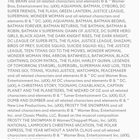
THE BRAIN and all related characters and elements © & ™ Warner
Bros. Entertainment Inc. (sXX); AQUAMAN, BATMAN, CYBORG, DC
SUPER FRIENDS, THE FLASH, GREEN LANTERN, JUSTICE LEAGUE,
SUPERMAN, WONDER WOMAN and all related characters and
elements © & ™ DC. (sXX); AQUAMAN, BATMAN, BATMAN BEGINS,
BATMAN FOREVER, BATMAN RETURNS, THE BATMAN, BATMAN &
ROBIN, BATMAN V SUPERMAN: DAWN OF JUSTICE, DC SUPER HERO
GIRLS, BLACK ADAM, THE DARK KNIGHT RISES, THE DARK KNIGHT,
DC LEAGUE OF SUPER-PETS, THE FLASH, JUSTICE LEAGUE, SHAZAM!,
BIRDS OF PREY, SUICIDE SQUAD, SUICIDE SQUAD: KILL THE JUSTICE
LEAGUE, TEEN TITANS GO! TO THE MOVIES, WONDER WOMAN,
WONDER WOMAN 1984, ARROW, BATWHEELS, BATWOMAN, BLACK
LIGHTNING, DOOM PATROL, THE FLASH, HARLEY QUINN, LEGENDS
OF TOMORROW, STARGIRL, SUPERGIRL, SUPERMAN AND LOIS, TEEN
TITANS GO!, TITANS, YOUNG JUSTICE, WATCHMEN, PEACEMAKER
and all related characters and elements © & ™ DC and Warner Bros.
Entertainment Inc. (sXX); All DC characters and elements © & ™ DC.
(sXX); A CHRISTMAS STORY, TOONAMI, CASABLANCA, CAPTAIN
PLANET AND THE PLANETEERS, THE WIZARD OF OZ and all related
characters and elements © & ™ Turner Entertainment Co. (sXX); ELF,
DUMB AND DUMBER and all related characters and elements © & ™
New Line Productions, Inc. (sXX); FROSTY THE SNOWMAN and all
related characters and elements © & ™ Warner Bros. Entertainment
Inc. and Classic Media, LLC. Based on the musical composition
FROSTY THE SNOWMAN © Warner/Chappell Music, Inc. (sXX);
NATIONAL LAMPOON'S CHRISTMAS VACATION, THE POLAR
EXPRESS, THE YEAR WITHOUT A SANTA CLAUS and all related
characters and elements © & ™ Warner Bros. Entertainment Inc. (sXX);