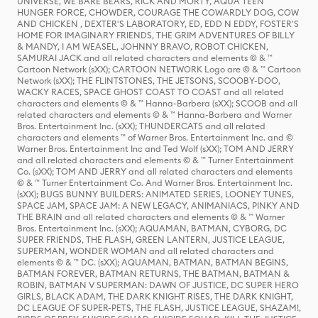
UNIVERSE, WE BARE BEARS, RICK AND MORTY, AQUA TEEN
HUNGER FORCE, CHOWDER, COURAGE THE COWARDLY DOG, COW
AND CHICKEN , DEXTER'S LABORATORY, ED, EDD N EDDY, FOSTER'S
HOME FOR IMAGINARY FRIENDS, THE GRIM ADVENTURES OF BILLY
& MANDY, I AM WEASEL, JOHNNY BRAVO, ROBOT CHICKEN,
SAMURAI JACK and all related characters and elements © & ™
Cartoon Network (sXX); CARTOON NETWORK Logo are © & ™ Cartoon
Network (sXX); THE FLINTSTONES, THE JETSONS, SCOOBY-DOO,
WACKY RACES, SPACE GHOST COAST TO COAST and all related
characters and elements © & ™ Hanna-Barbera (sXX); SCOOB and all
related characters and elements © & ™ Hanna-Barbera and Warner
Bros. Entertainment Inc. (sXX); THUNDERCATS and all related
characters and elements ™ of Warner Bros. Entertainment Inc. and ©
Warner Bros. Entertainment Inc and Ted Wolf (sXX); TOM AND JERRY
and all related characters and elements © & ™ Turner Entertainment
Co. (sXX); TOM AND JERRY and all related characters and elements
© & ™ Turner Entertainment Co. And Warner Bros. Entertainment Inc.
(sXX); BUGS BUNNY BUILDERS: ANIMATED SERIES, LOONEY TUNES,
SPACE JAM, SPACE JAM: A NEW LEGACY, ANIMANIACS, PINKY AND
THE BRAIN and all related characters and elements © & ™ Warner
Bros. Entertainment Inc. (sXX); AQUAMAN, BATMAN, CYBORG, DC
SUPER FRIENDS, THE FLASH, GREEN LANTERN, JUSTICE LEAGUE,
SUPERMAN, WONDER WOMAN and all related characters and
elements © & ™ DC. (sXX); AQUAMAN, BATMAN, BATMAN BEGINS,
BATMAN FOREVER, BATMAN RETURNS, THE BATMAN, BATMAN &
ROBIN, BATMAN V SUPERMAN: DAWN OF JUSTICE, DC SUPER HERO
GIRLS, BLACK ADAM, THE DARK KNIGHT RISES, THE DARK KNIGHT,
DC LEAGUE OF SUPER-PETS, THE FLASH, JUSTICE LEAGUE, SHAZAM!,