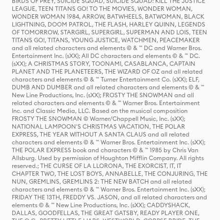
BIRDS OF PREY, SUICIDE SQUAD, SUICIDE SQUAD: KILL THE JUSTICE
LEAGUE, TEEN TITANS GO! TO THE MOVIES, WONDER WOMAN,
WONDER WOMAN 1984, ARROW, BATWHEELS, BATWOMAN, BLACK
LIGHTNING, DOOM PATROL, THE FLASH, HARLEY QUINN, LEGENDS
OF TOMORROW, STARGIRL, SUPERGIRL, SUPERMAN AND LOIS, TEEN
TITANS GO!, TITANS, YOUNG JUSTICE, WATCHMEN, PEACEMAKER
and all related characters and elements © & ™ DC and Warner Bros.
Entertainment Inc. (sXX); All DC characters and elements © & ™ DC.
(sXX); A CHRISTMAS STORY, TOONAMI, CASABLANCA, CAPTAIN
PLANET AND THE PLANETEERS, THE WIZARD OF OZ and all related
characters and elements © & ™ Turner Entertainment Co. (sXX); ELF,
DUMB AND DUMBER and all related characters and elements © & ™
New Line Productions, Inc. (sXX); FROSTY THE SNOWMAN and all
related characters and elements © & ™ Warner Bros. Entertainment
Inc. and Classic Media, LLC. Based on the musical composition
FROSTY THE SNOWMAN © Warner/Chappell Music, Inc. (sXX);
NATIONAL LAMPOON'S CHRISTMAS VACATION, THE POLAR
EXPRESS, THE YEAR WITHOUT A SANTA CLAUS and all related
characters and elements © & ™ Warner Bros. Entertainment Inc. (sXX);
THE POLAR EXPRESS book and characters © & ™ 1985 by Chris Van
Allsburg. Used by permission of Houghton Mifflin Company. All rights
reserved.; THE CURSE OF LA LLORONA, THE EXORCIST, IT, IT
CHAPTER TWO, THE LOST BOYS, ANNABELLE, THE CONJURING, THE
NUN, GREMLINS, GREMLINS 2: THE NEW BATCH and all related
characters and elements © & ™ Warner Bros. Entertainment Inc. (sXX);
FRIDAY THE 13TH, FREDDY VS. JASON, and all related characters and
elements © & ™ New Line Productions, Inc. (sXX); CADDYSHACK,
DALLAS, GOODFELLAS, THE GREAT GATSBY, READY PLAYER ONE,