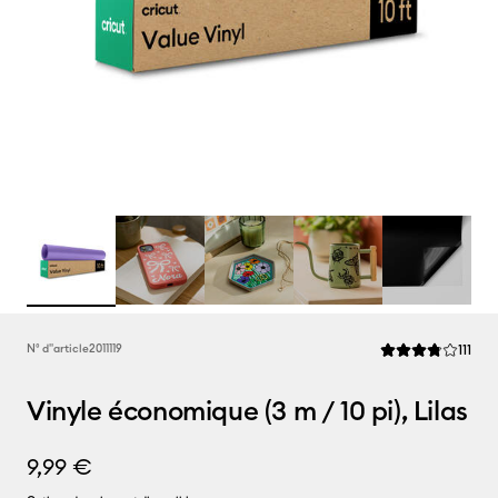
Rev
N° d''article
2011119
111
La note moyenne d
Vinyle économique (3 m / 10 pi), Lilas
9,99 €