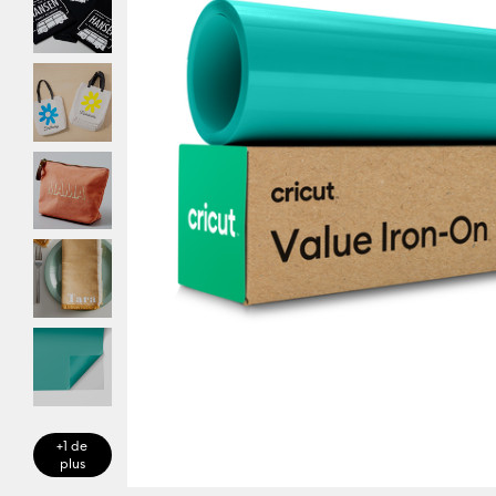
+1 de
plus