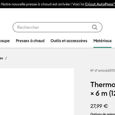
 Voici la
Cricut AutoPress™ 2
Utilisez les touches Tab et Shift plus pour naviguer da
coupe
Presses à chaud
Outils et accessoires
Matériaux
es
N° d''article
2011
Thermo
× 6 m (1
27,99 €
Options de paiem