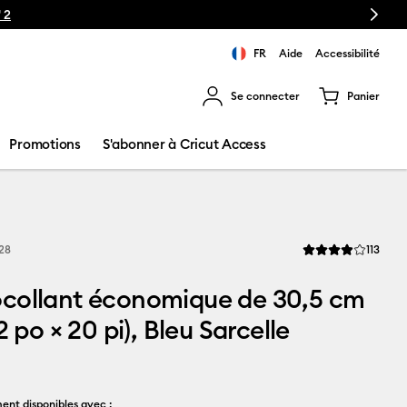
Next
FR
Aide
Accessibilité
Se connecter
Panier
ns les résultats de recherche.
Promotions
S'abonner à Cricut Access
Revi
128
113
La note moyenne de
collant économique de 30,5 cm
2 po × 20 pi), Bleu Sarcelle
ent disponibles avec :