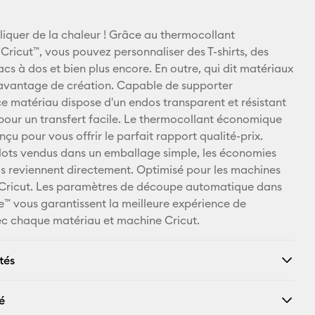
E-mail
ppliquer de la chaleur ! Grâce au thermocollant
ricut™, vous pouvez personnaliser des T-shirts, des
Pinterest
acs à dos et bien plus encore. En outre, qui dit matériaux
 davantage de création. Capable de supporter
Facebook
ce matériau dispose d'un endos transparent et résistant
 pour un transfert facile. Le thermocollant économique
X
nçu pour vous offrir le parfait rapport qualité-prix.
lots vendus dans un emballage simple, les économies
us reviennent directement. Optimisé pour les machines
Cricut. Les paramètres de découpe automatique dans
™ vous garantissent la meilleure expérience de
c chaque matériau et machine Cricut.
tés
é