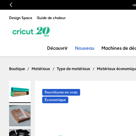
Previous
📣 Notre nouvelle presse à chaud est arrivée !
Design Space
Guide de chaleur
Découvrir
Nouveau
Machines de dé
Boutique
Matériaux
Type de matériaux
Matériaux économiqu
Fournitures en vrac
Économique