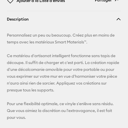
Partager
Ajouter à la Liste d'envies
Copier le
Description
lien
E-mail
Personnalisez un peu ou beaucoup. Créez plus en moins de
temps avec les matériaux Smart Materials™.
Pinterest
Ce matériau d'artisanat intelligent fonctionne sans tapis de
Facebook
découpe. Il suffit de charger et c'est parti. La création rapide
d'une décalcomanie amovible pour votre portable ou pour
X
vous exprimer sur votre mur en vue d'harmoniser votre pièce
n'aura ainsi rien de sorcier. Appliquez vos créations sur
presque tous les supports.
Pour une flexibilité optimale, ce vinyle s'enlève sans résidu.
Que vous aimiez la discrétion ou l'extravagance, il est fait
pour vous.