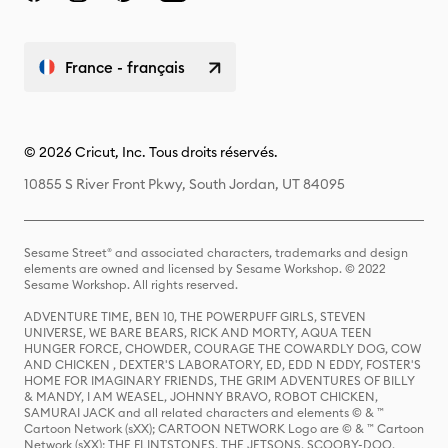
France - français
© 2026 Cricut, Inc. Tous droits réservés.
10855 S River Front Pkwy, South Jordan, UT 84095
Sesame Street® and associated characters, trademarks and design
elements are owned and licensed by Sesame Workshop. © 2022
Sesame Workshop. All rights reserved.
ADVENTURE TIME, BEN 10, THE POWERPUFF GIRLS, STEVEN
UNIVERSE, WE BARE BEARS, RICK AND MORTY, AQUA TEEN
HUNGER FORCE, CHOWDER, COURAGE THE COWARDLY DOG, COW
AND CHICKEN , DEXTER'S LABORATORY, ED, EDD N EDDY, FOSTER'S
HOME FOR IMAGINARY FRIENDS, THE GRIM ADVENTURES OF BILLY
& MANDY, I AM WEASEL, JOHNNY BRAVO, ROBOT CHICKEN,
SAMURAI JACK and all related characters and elements © & ™
Cartoon Network (sXX); CARTOON NETWORK Logo are © & ™ Cartoon
Network (sXX); THE FLINTSTONES, THE JETSONS, SCOOBY-DOO,