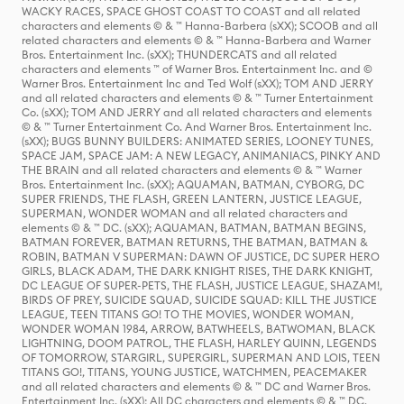
WACKY RACES, SPACE GHOST COAST TO COAST and all related
characters and elements © & ™ Hanna-Barbera (sXX); SCOOB and all
related characters and elements © & ™ Hanna-Barbera and Warner
Bros. Entertainment Inc. (sXX); THUNDERCATS and all related
characters and elements ™ of Warner Bros. Entertainment Inc. and ©
Warner Bros. Entertainment Inc and Ted Wolf (sXX); TOM AND JERRY
and all related characters and elements © & ™ Turner Entertainment
Co. (sXX); TOM AND JERRY and all related characters and elements
© & ™ Turner Entertainment Co. And Warner Bros. Entertainment Inc.
(sXX); BUGS BUNNY BUILDERS: ANIMATED SERIES, LOONEY TUNES,
SPACE JAM, SPACE JAM: A NEW LEGACY, ANIMANIACS, PINKY AND
THE BRAIN and all related characters and elements © & ™ Warner
Bros. Entertainment Inc. (sXX); AQUAMAN, BATMAN, CYBORG, DC
SUPER FRIENDS, THE FLASH, GREEN LANTERN, JUSTICE LEAGUE,
SUPERMAN, WONDER WOMAN and all related characters and
elements © & ™ DC. (sXX); AQUAMAN, BATMAN, BATMAN BEGINS,
BATMAN FOREVER, BATMAN RETURNS, THE BATMAN, BATMAN &
ROBIN, BATMAN V SUPERMAN: DAWN OF JUSTICE, DC SUPER HERO
GIRLS, BLACK ADAM, THE DARK KNIGHT RISES, THE DARK KNIGHT,
DC LEAGUE OF SUPER-PETS, THE FLASH, JUSTICE LEAGUE, SHAZAM!,
BIRDS OF PREY, SUICIDE SQUAD, SUICIDE SQUAD: KILL THE JUSTICE
LEAGUE, TEEN TITANS GO! TO THE MOVIES, WONDER WOMAN,
WONDER WOMAN 1984, ARROW, BATWHEELS, BATWOMAN, BLACK
LIGHTNING, DOOM PATROL, THE FLASH, HARLEY QUINN, LEGENDS
OF TOMORROW, STARGIRL, SUPERGIRL, SUPERMAN AND LOIS, TEEN
TITANS GO!, TITANS, YOUNG JUSTICE, WATCHMEN, PEACEMAKER
and all related characters and elements © & ™ DC and Warner Bros.
Entertainment Inc. (sXX); All DC characters and elements © & ™ DC.