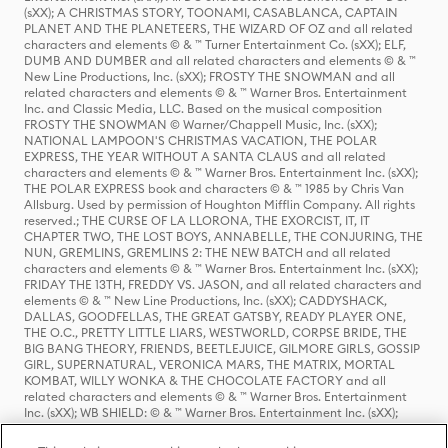
(sXX); A CHRISTMAS STORY, TOONAMI, CASABLANCA, CAPTAIN
PLANET AND THE PLANETEERS, THE WIZARD OF OZ and all related
characters and elements © & ™ Turner Entertainment Co. (sXX); ELF,
DUMB AND DUMBER and all related characters and elements © & ™
New Line Productions, Inc. (sXX); FROSTY THE SNOWMAN and all
related characters and elements © & ™ Warner Bros. Entertainment
Inc. and Classic Media, LLC. Based on the musical composition
FROSTY THE SNOWMAN © Warner/Chappell Music, Inc. (sXX);
NATIONAL LAMPOON'S CHRISTMAS VACATION, THE POLAR
EXPRESS, THE YEAR WITHOUT A SANTA CLAUS and all related
characters and elements © & ™ Warner Bros. Entertainment Inc. (sXX);
THE POLAR EXPRESS book and characters © & ™ 1985 by Chris Van
Allsburg. Used by permission of Houghton Mifflin Company. All rights
reserved.; THE CURSE OF LA LLORONA, THE EXORCIST, IT, IT
CHAPTER TWO, THE LOST BOYS, ANNABELLE, THE CONJURING, THE
NUN, GREMLINS, GREMLINS 2: THE NEW BATCH and all related
characters and elements © & ™ Warner Bros. Entertainment Inc. (sXX);
FRIDAY THE 13TH, FREDDY VS. JASON, and all related characters and
elements © & ™ New Line Productions, Inc. (sXX); CADDYSHACK,
DALLAS, GOODFELLAS, THE GREAT GATSBY, READY PLAYER ONE,
THE O.C., PRETTY LITTLE LIARS, WESTWORLD, CORPSE BRIDE, THE
BIG BANG THEORY, FRIENDS, BEETLEJUICE, GILMORE GIRLS, GOSSIP
GIRL, SUPERNATURAL, VERONICA MARS, THE MATRIX, MORTAL
KOMBAT, WILLY WONKA & THE CHOCOLATE FACTORY and all
related characters and elements © & ™ Warner Bros. Entertainment
Inc. (sXX); WB SHIELD: © & ™ Warner Bros. Entertainment Inc. (sXX);
HOUSE OF THE DRAGON, GAME OF THRONES, and all related
characters and elements © & ™ Home Box Office, Inc. (sXX); CHILLING