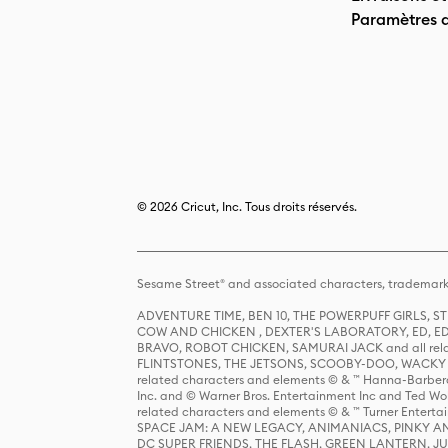
Paramètres 
© 2026 Cricut, Inc. Tous droits réservés.
Sesame Street® and associated characters, trademark
ADVENTURE TIME, BEN 10, THE POWERPUFF GIRLS,
COW AND CHICKEN , DEXTER'S LABORATORY, ED, ED
BRAVO, ROBOT CHICKEN, SAMURAI JACK and all relat
FLINTSTONES, THE JETSONS, SCOOBY-DOO, WACKY RAC
related characters and elements © & ™ Hanna-Barbera
Inc. and © Warner Bros. Entertainment Inc and Ted Wo
related characters and elements © & ™ Turner Ente
SPACE JAM: A NEW LEGACY, ANIMANIACS, PINKY AND T
DC SUPER FRIENDS, THE FLASH, GREEN LANTERN, JU