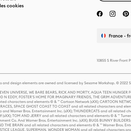
des cookies
France - f
10855 S River Front 
s and design elements are owned and licensed by Sesame Workshop. © 2022 Se
 STEVEN UNIVERSE, WE BARE BEARS, RICK AND MORTY, AQUA TEEN HUNGE
D N EDDY, FOSTER'S HOME FOR IMAGINARY FRIENDS, THE GRIM ADVENTURE
ed characters and elements © & ™ Cartoon Network (sXX); CARTOON NETWOR
ES, SPACE GHOST COAST TO COAST and all related characters and elemen
 and Warner Bros. Entertainment Inc. (sXX); THUNDERCATS and all related cha
lf (sXX); TOM AND JERRY and all related characters and elements © & ™ Turne
rtainment Co. And Warner Bros. Entertainment Inc. (sXX); BUGS BUNNY BUIL
HE BRAIN and all related characters and elements © & ™ Warner Bros. En
STICE LEAGUE, SUPERMAN, WONDER WOMAN and all related characters and