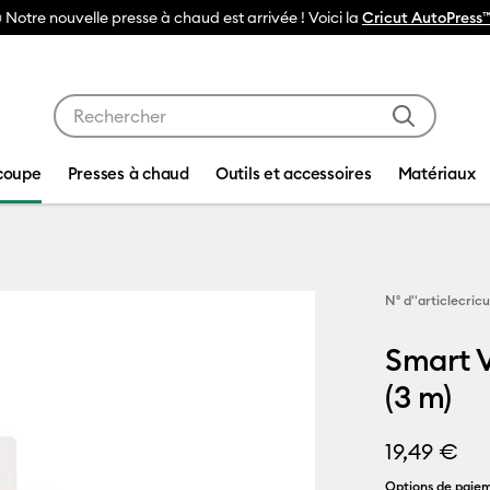
 Notre nouvelle presse à chaud est arrivée ! Voici la
Cricut AutoPress™
Utilisez les touches Tab et Shift plus pour naviguer da
coupe
Presses à chaud
Outils et accessoires
Matériaux
N° d''article
cric
Smart V
(3 m)
19,49 €
Options de paiem