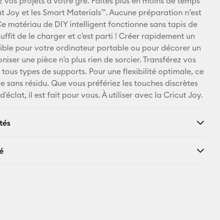
z vos projets à votre gré. Faites plus en moins de temps
ut Joy et les Smart Materials™. Aucune préparation n’est
Pinterest
Ce matériau de DIY intelligent fonctionne sans tapis de
suffit de le charger et c'est parti ! Créer rapidement un
Facebook
ible pour votre ordinateur portable ou pour décorer un
iser une pièce n'a plus rien de sorcier. Transférez vos
X
 tous types de supports. Pour une flexibilité optimale, ce
ve sans résidu. Que vous préfériez les touches discrètes
'éclat, il est fait pour vous. À utiliser avec la Cricut Joy.
tés
é