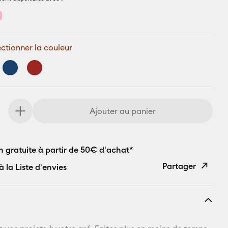
ectionner la couleur
Ajouter au panier
n gratuite à partir de 50€ d'achat*
Partager
à la Liste d'envies
Copier le
lien
E-mail