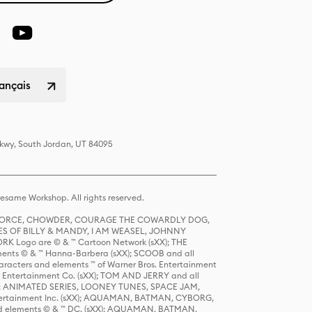
rançais
Pkwy, South Jordan, UT 84095
same Workshop. All rights reserved.
R FORCE, CHOWDER, COURAGE THE COWARDLY DOG,
S OF BILLY & MANDY, I AM WEASEL, JOHNNY
K Logo are © & ™ Cartoon Network (sXX); THE
ts © & ™ Hanna-Barbera (sXX); SCOOB and all
racters and elements ™ of Warner Bros. Entertainment
r Entertainment Co. (sXX); TOM AND JERRY and all
DERS: ANIMATED SERIES, LOONEY TUNES, SPACE JAM,
tertainment Inc. (sXX); AQUAMAN, BATMAN, CYBORG,
 elements © & ™ DC. (sXX); AQUAMAN, BATMAN,