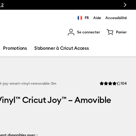
Next
 2
FR
Aide
Accessibilité
Se connecter
Panier
ns les résultats de recherche.
Promotions
S'abonner à Cricut Access
Revi
ut-joy-smart-vinyl-removable-3m
104
La note moyenne de 
inyl™ Cricut Joy™ – Amovible
ent disponibles avec :