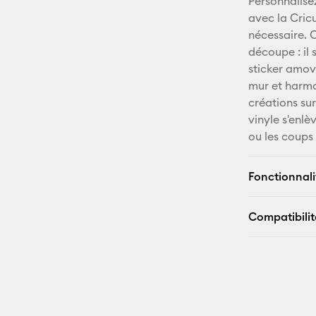
Personnalise
avec la Cric
nécessaire. 
découpe : il 
sticker amov
mur et harmon
créations sur
vinyle s'enlè
ou les coups d
Fonctionnali
Compatibilit