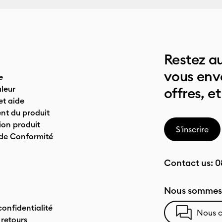
Restez au
vous env
e
leur
offres, et
t aide
nt du produit
on produit
S'inscrire
 de Conformité
Contact us:
0
Nous sommes 
confidentialité
Nous c
 retours