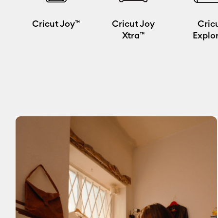
Cricut Joy™
Cricut Joy
Cric
Xtra™
Explo