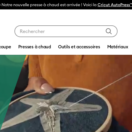
🔥NOUVEAU PRIX RÉDUIT
Machines de découpe Cricut Maker 4
Utilisez les touches Tab et Shift plus pour naviguer da
coupe
Presses à chaud
Outils et accessoires
Matériaux
ut