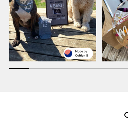
16.666666666666664% completed