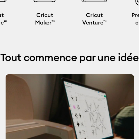
ut
Cricut
Cricut
Pr
re™
Maker™
Venture™
c
Tout commence par une idée