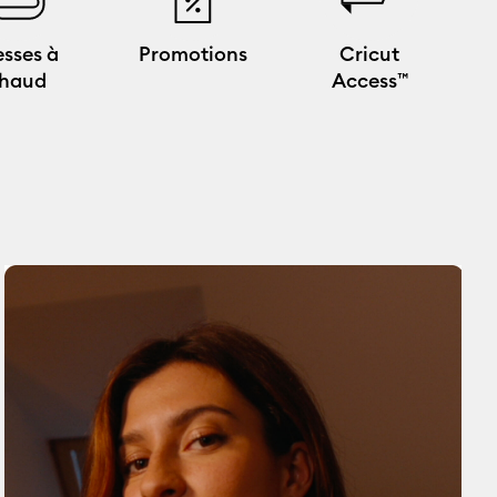
esses à
Promotions
Cricut
haud
Access™