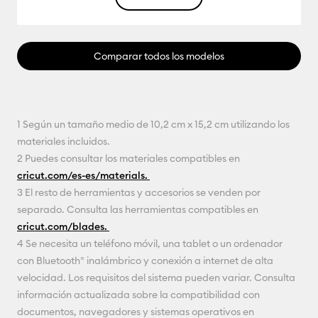
Comparar todos los modelos
1 Según un tamaño medio de 10,2 cm x 15,2 cm utilizando los
materiales incluidos.
2 Puedes consultar los materiales compatibles en
cricut.com/es-es/materials.
3 El resto de herramientas y accesorios se venden por
separado. Consulta las herramientas compatibles en
cricut.com/blades.
4 Se necesita un teléfono móvil, una tablet o un ordenador
con Bluetooth® inalámbrico y conexión a internet de alta
velocidad. Los requisitos del sistema pueden variar. Consulta
información actualizada sobre la compatibilidad con
documentos, navegadores y sistemas operativos en