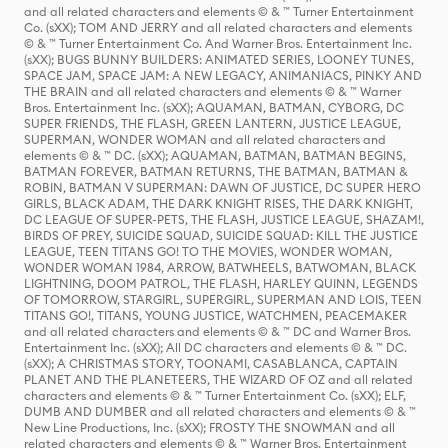
and all related characters and elements © & ™ Turner Entertainment
Co. (sXX); TOM AND JERRY and all related characters and elements
© & ™ Turner Entertainment Co. And Warner Bros. Entertainment Inc.
(sXX); BUGS BUNNY BUILDERS: ANIMATED SERIES, LOONEY TUNES,
SPACE JAM, SPACE JAM: A NEW LEGACY, ANIMANIACS, PINKY AND
THE BRAIN and all related characters and elements © & ™ Warner
Bros. Entertainment Inc. (sXX); AQUAMAN, BATMAN, CYBORG, DC
SUPER FRIENDS, THE FLASH, GREEN LANTERN, JUSTICE LEAGUE,
SUPERMAN, WONDER WOMAN and all related characters and
elements © & ™ DC. (sXX); AQUAMAN, BATMAN, BATMAN BEGINS,
BATMAN FOREVER, BATMAN RETURNS, THE BATMAN, BATMAN &
ROBIN, BATMAN V SUPERMAN: DAWN OF JUSTICE, DC SUPER HERO
GIRLS, BLACK ADAM, THE DARK KNIGHT RISES, THE DARK KNIGHT,
DC LEAGUE OF SUPER-PETS, THE FLASH, JUSTICE LEAGUE, SHAZAM!,
BIRDS OF PREY, SUICIDE SQUAD, SUICIDE SQUAD: KILL THE JUSTICE
LEAGUE, TEEN TITANS GO! TO THE MOVIES, WONDER WOMAN,
WONDER WOMAN 1984, ARROW, BATWHEELS, BATWOMAN, BLACK
LIGHTNING, DOOM PATROL, THE FLASH, HARLEY QUINN, LEGENDS
OF TOMORROW, STARGIRL, SUPERGIRL, SUPERMAN AND LOIS, TEEN
TITANS GO!, TITANS, YOUNG JUSTICE, WATCHMEN, PEACEMAKER
and all related characters and elements © & ™ DC and Warner Bros.
Entertainment Inc. (sXX); All DC characters and elements © & ™ DC.
(sXX); A CHRISTMAS STORY, TOONAMI, CASABLANCA, CAPTAIN
PLANET AND THE PLANETEERS, THE WIZARD OF OZ and all related
characters and elements © & ™ Turner Entertainment Co. (sXX); ELF,
DUMB AND DUMBER and all related characters and elements © & ™
New Line Productions, Inc. (sXX); FROSTY THE SNOWMAN and all
related characters and elements © & ™ Warner Bros. Entertainment