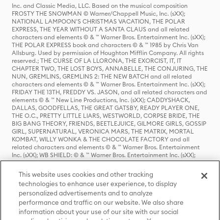
Inc. and Classic Media, LLC. Based on the musical composition
FROSTY THE SNOWMAN © Warner/Chappell Music, Inc. (sXX);
NATIONAL LAMPOON'S CHRISTMAS VACATION, THE POLAR
EXPRESS, THE YEAR WITHOUT A SANTA CLAUS and all related
characters and elements © & ™ Warner Bros. Entertainment Inc. (sXX);
THE POLAR EXPRESS book and characters © & ™ 1985 by Chris Van
Allsburg. Used by permission of Houghton Mifflin Company. All rights
reserved.; THE CURSE OF LA LLORONA, THE EXORCIST, IT, IT
CHAPTER TWO, THE LOST BOYS, ANNABELLE, THE CONJURING, THE
NUN, GREMLINS, GREMLINS 2: THE NEW BATCH and all related
characters and elements © & ™ Warner Bros. Entertainment Inc. (sXX);
FRIDAY THE 13TH, FREDDY VS. JASON, and all related characters and
elements © & ™ New Line Productions, Inc. (sXX); CADDYSHACK,
DALLAS, GOODFELLAS, THE GREAT GATSBY, READY PLAYER ONE,
THE O.C., PRETTY LITTLE LIARS, WESTWORLD, CORPSE BRIDE, THE
BIG BANG THEORY, FRIENDS, BEETLEJUICE, GILMORE GIRLS, GOSSIP
GIRL, SUPERNATURAL, VERONICA MARS, THE MATRIX, MORTAL
KOMBAT, WILLY WONKA & THE CHOCOLATE FACTORY and all
related characters and elements © & ™ Warner Bros. Entertainment
Inc. (sXX); WB SHIELD: © & ™ Warner Bros. Entertainment Inc. (sXX);
HOUSE OF THE DRAGON, GAME OF THRONES, and all related
characters and elements © & ™ Home Box Office, Inc. (sXX); CHILLING
This website uses cookies and other tracking
ADVENTURES OF SABRINA, RIVERDALE © & ™ Warner Bros.
technologies to enhance user experience, to display
Entertainment Inc. Archie Comics and all related characters and
personalized advertisements and to analyze
elements © & ™ Archie Comic Publications, Inc. Used with permission.
(sXX); SEINFELD and all related characters and elements © & ™ Castle
performance and traffic on our website. We also share
Rock Entertainment. (sXX); TED LASSO © & ™ Warner Bros.
information about your use of our site with our social
Entertainment Inc. & Universal Television LLC (sXX); THE HOBBIT: AN