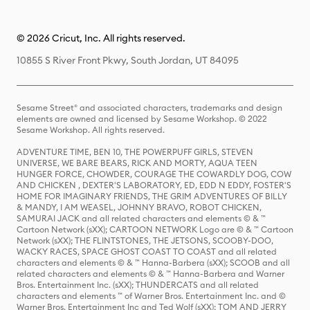
© 2026 Cricut, Inc. All rights reserved.
10855 S River Front Pkwy, South Jordan, UT 84095
Sesame Street® and associated characters, trademarks and design
elements are owned and licensed by Sesame Workshop. © 2022
Sesame Workshop. All rights reserved.
ADVENTURE TIME, BEN 10, THE POWERPUFF GIRLS, STEVEN
UNIVERSE, WE BARE BEARS, RICK AND MORTY, AQUA TEEN
HUNGER FORCE, CHOWDER, COURAGE THE COWARDLY DOG, COW
AND CHICKEN , DEXTER'S LABORATORY, ED, EDD N EDDY, FOSTER'S
HOME FOR IMAGINARY FRIENDS, THE GRIM ADVENTURES OF BILLY
& MANDY, I AM WEASEL, JOHNNY BRAVO, ROBOT CHICKEN,
SAMURAI JACK and all related characters and elements © & ™
Cartoon Network (sXX); CARTOON NETWORK Logo are © & ™ Cartoon
Network (sXX); THE FLINTSTONES, THE JETSONS, SCOOBY-DOO,
WACKY RACES, SPACE GHOST COAST TO COAST and all related
characters and elements © & ™ Hanna-Barbera (sXX); SCOOB and all
related characters and elements © & ™ Hanna-Barbera and Warner
Bros. Entertainment Inc. (sXX); THUNDERCATS and all related
characters and elements ™ of Warner Bros. Entertainment Inc. and ©
Warner Bros. Entertainment Inc and Ted Wolf (sXX); TOM AND JERRY