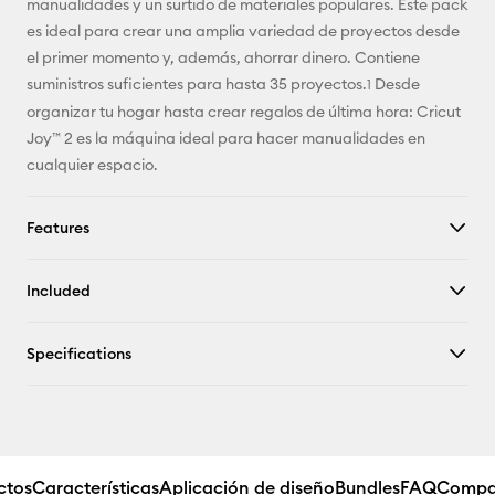
manualidades y un surtido de materiales populares. Este pack
es ideal para crear una amplia variedad de proyectos desde
el primer momento y, además, ahorrar dinero. Contiene
suministros suficientes para hasta 35 proyectos.
Desde
1
organizar tu hogar hasta crear regalos de última hora: Cricut
Joy™ 2 es la máquina ideal para hacer manualidades en
cualquier espacio.
Features
Included
Specifications
ctos
Características
Aplicación de diseño
Bundles
FAQ
Compa