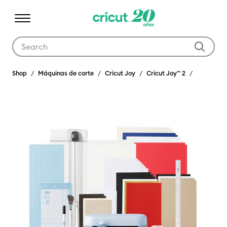
Use Tab and Shift plus Tab keys to navigate search results.
Shop
Máquinas de corte
Cricut Joy
Cricut Joy™ 2