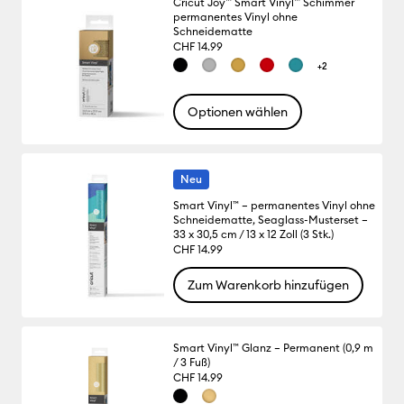
Cricut Joy™ Smart Vinyl™ Schimmer
permanentes Vinyl ohne
Schneidematte
CHF 14.99
+2
Optionen wählen
Neu
Smart Vinyl™ – permanentes Vinyl ohne
Schneidematte, Seaglass-Musterset –
33 x 30,5 cm / 13 x 12 Zoll (3 Stk.)
CHF 14.99
Zum Warenkorb hinzufügen
Smart Vinyl™ Glanz – Permanent (0,9 m
/ 3 Fuß)
CHF 14.99