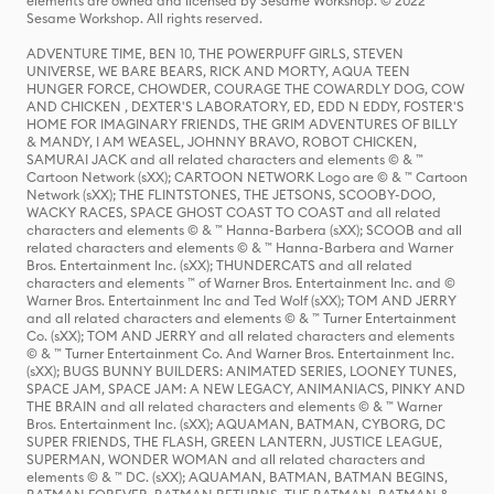
elements are owned and licensed by Sesame Workshop. © 2022
Sesame Workshop. All rights reserved.
ADVENTURE TIME, BEN 10, THE POWERPUFF GIRLS, STEVEN
UNIVERSE, WE BARE BEARS, RICK AND MORTY, AQUA TEEN
HUNGER FORCE, CHOWDER, COURAGE THE COWARDLY DOG, COW
AND CHICKEN , DEXTER'S LABORATORY, ED, EDD N EDDY, FOSTER'S
HOME FOR IMAGINARY FRIENDS, THE GRIM ADVENTURES OF BILLY
& MANDY, I AM WEASEL, JOHNNY BRAVO, ROBOT CHICKEN,
SAMURAI JACK and all related characters and elements © & ™
Cartoon Network (sXX); CARTOON NETWORK Logo are © & ™ Cartoon
Network (sXX); THE FLINTSTONES, THE JETSONS, SCOOBY-DOO,
WACKY RACES, SPACE GHOST COAST TO COAST and all related
characters and elements © & ™ Hanna-Barbera (sXX); SCOOB and all
related characters and elements © & ™ Hanna-Barbera and Warner
Bros. Entertainment Inc. (sXX); THUNDERCATS and all related
characters and elements ™ of Warner Bros. Entertainment Inc. and ©
Warner Bros. Entertainment Inc and Ted Wolf (sXX); TOM AND JERRY
and all related characters and elements © & ™ Turner Entertainment
Co. (sXX); TOM AND JERRY and all related characters and elements
© & ™ Turner Entertainment Co. And Warner Bros. Entertainment Inc.
(sXX); BUGS BUNNY BUILDERS: ANIMATED SERIES, LOONEY TUNES,
SPACE JAM, SPACE JAM: A NEW LEGACY, ANIMANIACS, PINKY AND
THE BRAIN and all related characters and elements © & ™ Warner
Bros. Entertainment Inc. (sXX); AQUAMAN, BATMAN, CYBORG, DC
SUPER FRIENDS, THE FLASH, GREEN LANTERN, JUSTICE LEAGUE,
SUPERMAN, WONDER WOMAN and all related characters and
elements © & ™ DC. (sXX); AQUAMAN, BATMAN, BATMAN BEGINS,