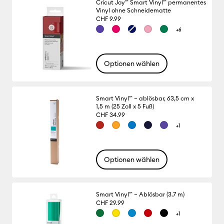
Cricut Joy™ Smart Vinyl™ permanentes
Vinyl ohne Schneidematte
CHF 9.99
+6
Optionen wählen
Smart Vinyl™ – ablösbar, 63,5 cm x
1,5 m (25 Zoll x 5 Fuß)
CHF 34.99
+1
Optionen wählen
Smart Vinyl™ – Ablösbar (3.7 m)
CHF 29.99
+1