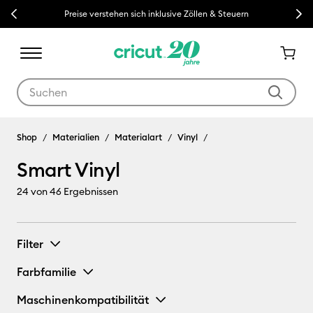
Previous
Next
Preise verstehen sich inklusive Zöllen & Steuern
Verwende die Tab- und Shift+Tab-Tasten, um die Suchergebnisse z
Shop
Materialien
Materialart
Vinyl
Smart Vinyl
24
von 46 Ergebnissen
Filter
Farbfamilie
Maschinenkompatibilität