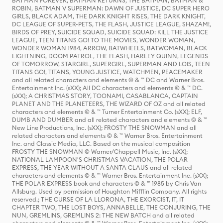
BATMAN FOREVER, BATMAN RETURNS, THE BATMAN, BATMAN &
ROBIN, BATMAN V SUPERMAN: DAWN OF JUSTICE, DC SUPER HERO
GIRLS, BLACK ADAM, THE DARK KNIGHT RISES, THE DARK KNIGHT,
DC LEAGUE OF SUPER-PETS, THE FLASH, JUSTICE LEAGUE, SHAZAM!,
BIRDS OF PREY, SUICIDE SQUAD, SUICIDE SQUAD: KILL THE JUSTICE
LEAGUE, TEEN TITANS GO! TO THE MOVIES, WONDER WOMAN,
WONDER WOMAN 1984, ARROW, BATWHEELS, BATWOMAN, BLACK
LIGHTNING, DOOM PATROL, THE FLASH, HARLEY QUINN, LEGENDS
OF TOMORROW, STARGIRL, SUPERGIRL, SUPERMAN AND LOIS, TEEN
TITANS GO!, TITANS, YOUNG JUSTICE, WATCHMEN, PEACEMAKER
and all related characters and elements © & ™ DC and Warner Bros.
Entertainment Inc. (sXX); All DC characters and elements © & ™ DC.
(sXX); A CHRISTMAS STORY, TOONAMI, CASABLANCA, CAPTAIN
PLANET AND THE PLANETEERS, THE WIZARD OF OZ and all related
characters and elements © & ™ Turner Entertainment Co. (sXX); ELF,
DUMB AND DUMBER and all related characters and elements © & ™
New Line Productions, Inc. (sXX); FROSTY THE SNOWMAN and all
related characters and elements © & ™ Warner Bros. Entertainment
Inc. and Classic Media, LLC. Based on the musical composition
FROSTY THE SNOWMAN © Warner/Chappell Music, Inc. (sXX);
NATIONAL LAMPOON'S CHRISTMAS VACATION, THE POLAR
EXPRESS, THE YEAR WITHOUT A SANTA CLAUS and all related
characters and elements © & ™ Warner Bros. Entertainment Inc. (sXX);
THE POLAR EXPRESS book and characters © & ™ 1985 by Chris Van
Allsburg. Used by permission of Houghton Mifflin Company. All rights
reserved.; THE CURSE OF LA LLORONA, THE EXORCIST, IT, IT
CHAPTER TWO, THE LOST BOYS, ANNABELLE, THE CONJURING, THE
NUN, GREMLINS, GREMLINS 2: THE NEW BATCH and all related