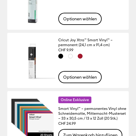
Optionen wählen
Cricut Joy Xtra™ Smart Vinyl™ –
permanent (24,1 cm x 91,4 cm)
CHF 9.99
Optionen wählen
Online Exklusive
Smart Vinyl™ – permanentes Vinyl ohne
Schneidematte, Mitternacht-Musterset
– 33 x 30,5 cm / 13 x 12 Zoll (20 Stk.)
CHF 24.99
Zum Warenkorb hinzufügen