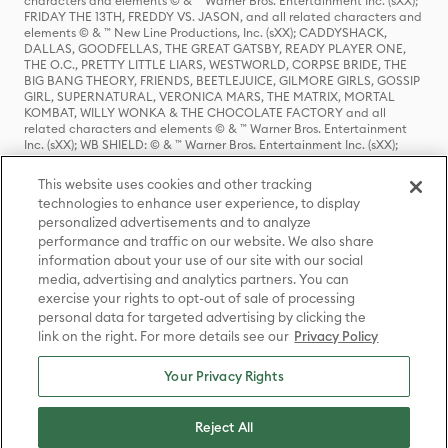
characters and elements © & ™ Warner Bros. Entertainment Inc. (sXX);
FRIDAY THE 13TH, FREDDY VS. JASON, and all related characters and
elements © & ™ New Line Productions, Inc. (sXX); CADDYSHACK,
DALLAS, GOODFELLAS, THE GREAT GATSBY, READY PLAYER ONE,
THE O.C., PRETTY LITTLE LIARS, WESTWORLD, CORPSE BRIDE, THE
BIG BANG THEORY, FRIENDS, BEETLEJUICE, GILMORE GIRLS, GOSSIP
GIRL, SUPERNATURAL, VERONICA MARS, THE MATRIX, MORTAL
KOMBAT, WILLY WONKA & THE CHOCOLATE FACTORY and all
related characters and elements © & ™ Warner Bros. Entertainment
Inc. (sXX); WB SHIELD: © & ™ Warner Bros. Entertainment Inc. (sXX);
HOUSE OF THE DRAGON, GAME OF THRONES, and all related
characters and elements © & ™ Home Box Office, Inc. (sXX); CHILLING
This website uses cookies and other tracking
ADVENTURES OF SABRINA, RIVERDALE © & ™ Warner Bros.
technologies to enhance user experience, to display
Entertainment Inc. Archie Comics and all related characters and
personalized advertisements and to analyze
elements © & ™ Archie Comic Publications, Inc. Used with permission.
performance and traffic on our website. We also share
(sXX); SEINFELD and all related characters and elements © & ™ Castle
Rock Entertainment. (sXX); TED LASSO © & ™ Warner Bros.
information about your use of our site with our social
Entertainment Inc. & Universal Television LLC (sXX); THE HOBBIT: AN
media, advertising and analytics partners. You can
UNEXPECTED JOURNEY, THE HOBBIT: THE DESOLATION OF SMAUG,
exercise your rights to opt-out of sale of processing
THE HOBBIT: THE BATTLE OF THE FIVE ARMIES, THE LORD OF THE
personal data for targeted advertising by clicking the
RINGS: THE FELLOWSHIP OF THE RING, THE LORD OF THE RINGS: THE
link on the right. For more details see our
Privacy Policy
TWO TOWERS, THE LORD OF THE RINGS: THE RETURN OF THE KING
and the names of the characters, items, events and places therein are
TM of The Saul Zaentz Company d/b/a Middle-earth Enterprises
Your Privacy Rights
under license to New Line Productions, Inc. (sXX), © Warner Bros.
Entertainment Inc. All rights reserved; WHERE THE WILD THINGS ARE
and all related characters and elements © Warner Bros.
Reject All
Entertainment Inc. (sXX); WIZARDING WORLD and all related