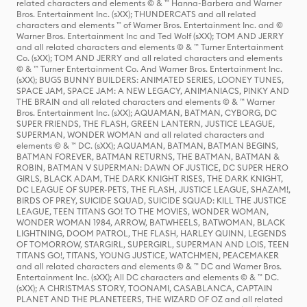
related characters and elements © & ™ Hanna-Barbera and Warner
Bros. Entertainment Inc. (sXX); THUNDERCATS and all related
characters and elements ™ of Warner Bros. Entertainment Inc. and ©
Warner Bros. Entertainment Inc and Ted Wolf (sXX); TOM AND JERRY
and all related characters and elements © & ™ Turner Entertainment
Co. (sXX); TOM AND JERRY and all related characters and elements
© & ™ Turner Entertainment Co. And Warner Bros. Entertainment Inc.
(sXX); BUGS BUNNY BUILDERS: ANIMATED SERIES, LOONEY TUNES,
SPACE JAM, SPACE JAM: A NEW LEGACY, ANIMANIACS, PINKY AND
THE BRAIN and all related characters and elements © & ™ Warner
Bros. Entertainment Inc. (sXX); AQUAMAN, BATMAN, CYBORG, DC
SUPER FRIENDS, THE FLASH, GREEN LANTERN, JUSTICE LEAGUE,
SUPERMAN, WONDER WOMAN and all related characters and
elements © & ™ DC. (sXX); AQUAMAN, BATMAN, BATMAN BEGINS,
BATMAN FOREVER, BATMAN RETURNS, THE BATMAN, BATMAN &
ROBIN, BATMAN V SUPERMAN: DAWN OF JUSTICE, DC SUPER HERO
GIRLS, BLACK ADAM, THE DARK KNIGHT RISES, THE DARK KNIGHT,
DC LEAGUE OF SUPER-PETS, THE FLASH, JUSTICE LEAGUE, SHAZAM!,
BIRDS OF PREY, SUICIDE SQUAD, SUICIDE SQUAD: KILL THE JUSTICE
LEAGUE, TEEN TITANS GO! TO THE MOVIES, WONDER WOMAN,
WONDER WOMAN 1984, ARROW, BATWHEELS, BATWOMAN, BLACK
LIGHTNING, DOOM PATROL, THE FLASH, HARLEY QUINN, LEGENDS
OF TOMORROW, STARGIRL, SUPERGIRL, SUPERMAN AND LOIS, TEEN
TITANS GO!, TITANS, YOUNG JUSTICE, WATCHMEN, PEACEMAKER
and all related characters and elements © & ™ DC and Warner Bros.
Entertainment Inc. (sXX); All DC characters and elements © & ™ DC.
(sXX); A CHRISTMAS STORY, TOONAMI, CASABLANCA, CAPTAIN
PLANET AND THE PLANETEERS, THE WIZARD OF OZ and all related