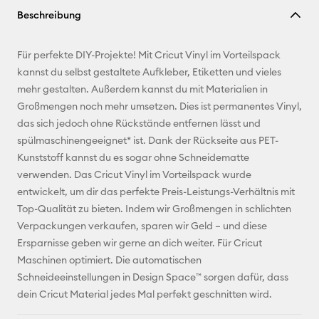
Beschreibung
kopieren
E-Mail-
Für perfekte DIY-Projekte! Mit Cricut Vinyl im Vorteilspack
Adresse
kannst du selbst gestaltete Aufkleber, Etiketten und vieles
mehr gestalten. Außerdem kannst du mit Materialien in
Pinterest
Großmengen noch mehr umsetzen. Dies ist permanentes Vinyl,
das sich jedoch ohne Rückstände entfernen lässt und
Facebook
spülmaschinengeeignet* ist. Dank der Rückseite aus PET-
Kunststoff kannst du es sogar ohne Schneidematte
X
verwenden. Das Cricut Vinyl im Vorteilspack wurde
entwickelt, um dir das perfekte Preis-Leistungs-Verhältnis mit
Top-Qualität zu bieten. Indem wir Großmengen in schlichten
Verpackungen verkaufen, sparen wir Geld – und diese
Ersparnisse geben wir gerne an dich weiter. Für Cricut
Maschinen optimiert. Die automatischen
Schneideeinstellungen in Design Space™ sorgen dafür, dass
dein Cricut Material jedes Mal perfekt geschnitten wird.