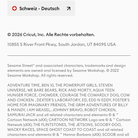
Schweiz - Deutsch
© 2026 Cricut, Inc. Alle Rechte vorbehalten.
10855 S River Front Pkwy, South Jordan, UT 84095 USA
Sesame Street® and associated characters, trademarks and design
elements are owned and licensed by Sesame Workshop. © 2022
Sesame Workshop. All rights reserved.
ADVENTURE TIME, BEN 10, THE POWERPUFF GIRLS, STEVEN
UNIVERSE, WE BARE BEARS, RICK AND MORTY, AQUA TEEN
HUNGER FORCE, CHOWDER, COURAGE THE COWARDLY DOG, COW
AND CHICKEN , DEXTER'S LABORATORY, ED, EDD N EDDY, FOSTER'S
HOME FOR IMAGINARY FRIENDS, THE GRIM ADVENTURES OF BILLY
& MANDY, I AM WEASEL, JOHNNY BRAVO, ROBOT CHICKEN,
SAMURAI JACK and all related characters and elements © & ™
Cartoon Network (sXX); CARTOON NETWORK Logo are © & ™ Cartoon
Network (sXX); THE FLINTSTONES, THE JETSONS, SCOOBY-DOO,
WACKY RACES, SPACE GHOST COAST TO COAST and all related
characters and elements © & ™ Hanna-Barbera (sXX); SCOOB and all