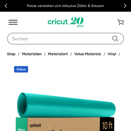
Previous
Next
Preise verstehen sich inklusive Zöllen & Steuern
Verwende die Tab- und Shift+Tab-Tasten, um die Suchergebnisse z
Shop
Materialien
Materialart
Value Materials
Vinyl
Value