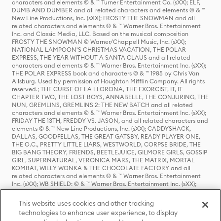
characters and elements © & ™ Turner Entertainment Co. (sXX); ELF,
DUMB AND DUMBER and all related characters and elements © & ™
New Line Productions, Inc. (sXX); FROSTY THE SNOWMAN and all
related characters and elements © & ™ Warner Bros. Entertainment
Inc. and Classic Media, LLC. Based on the musical composition
FROSTY THE SNOWMAN © Warner/Chappell Music, Inc. (sXX);
NATIONAL LAMPOON'S CHRISTMAS VACATION, THE POLAR
EXPRESS, THE YEAR WITHOUT A SANTA CLAUS and all related
characters and elements © & ™ Warner Bros. Entertainment Inc. (sXX);
THE POLAR EXPRESS book and characters © & ™ 1985 by Chris Van
Allsburg. Used by permission of Houghton Mifflin Company. All rights
reserved.; THE CURSE OF LA LLORONA, THE EXORCIST, IT, IT
CHAPTER TWO, THE LOST BOYS, ANNABELLE, THE CONJURING, THE
NUN, GREMLINS, GREMLINS 2: THE NEW BATCH and all related
characters and elements © & ™ Warner Bros. Entertainment Inc. (sXX);
FRIDAY THE 13TH, FREDDY VS. JASON, and all related characters and
elements © & ™ New Line Productions, Inc. (sXX); CADDYSHACK,
DALLAS, GOODFELLAS, THE GREAT GATSBY, READY PLAYER ONE,
THE O.C., PRETTY LITTLE LIARS, WESTWORLD, CORPSE BRIDE, THE
BIG BANG THEORY, FRIENDS, BEETLEJUICE, GILMORE GIRLS, GOSSIP
GIRL, SUPERNATURAL, VERONICA MARS, THE MATRIX, MORTAL
KOMBAT, WILLY WONKA & THE CHOCOLATE FACTORY and all
related characters and elements © & ™ Warner Bros. Entertainment
Inc. (sXX); WB SHIELD: © & ™ Warner Bros. Entertainment Inc. (sXX);
HOUSE OF THE DRAGON, GAME OF THRONES, and all related
characters and elements © & ™ Home Box Office, Inc. (sXX); CHILLING
This website uses cookies and other tracking
ADVENTURES OF SABRINA, RIVERDALE © & ™ Warner Bros.
technologies to enhance user experience, to display
Entertainment Inc. Archie Comics and all related characters and