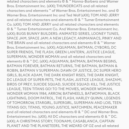
related characters and elements © & ™ Hanna-Barbera and Warner
Bros. Entertainment Inc. (sXX); THUNDERCATS and all related
characters and elements ™ of Warner Bros. Entertainment Inc. and ©
Warner Bros. Entertainment Inc and Ted Wolf (sXX); TOM AND JERRY
and all related characters and elements © & ™ Turner Entertainment
Co. (sXX); TOM AND JERRY and all related characters and elements
© & ™ Turner Entertainment Co. And Warner Bros. Entertainment Inc.
(sXX); BUGS BUNNY BUILDERS: ANIMATED SERIES, LOONEY TUNES,
SPACE JAM, SPACE JAM: A NEW LEGACY, ANIMANIACS, PINKY AND
THE BRAIN and all related characters and elements © & ™ Warner
Bros. Entertainment Inc. (sXX); AQUAMAN, BATMAN, CYBORG, DC
SUPER FRIENDS, THE FLASH, GREEN LANTERN, JUSTICE LEAGUE,
SUPERMAN, WONDER WOMAN and all related characters and
elements © & ™ DC. (sXX); AQUAMAN, BATMAN, BATMAN BEGINS,
BATMAN FOREVER, BATMAN RETURNS, THE BATMAN, BATMAN &
ROBIN, BATMAN V SUPERMAN: DAWN OF JUSTICE, DC SUPER HERO
GIRLS, BLACK ADAM, THE DARK KNIGHT RISES, THE DARK KNIGHT,
DC LEAGUE OF SUPER-PETS, THE FLASH, JUSTICE LEAGUE, SHAZAM!,
BIRDS OF PREY, SUICIDE SQUAD, SUICIDE SQUAD: KILL THE JUSTICE
LEAGUE, TEEN TITANS GO! TO THE MOVIES, WONDER WOMAN,
WONDER WOMAN 1984, ARROW, BATWHEELS, BATWOMAN, BLACK
LIGHTNING, DOOM PATROL, THE FLASH, HARLEY QUINN, LEGENDS
OF TOMORROW, STARGIRL, SUPERGIRL, SUPERMAN AND LOIS, TEEN
TITANS GO!, TITANS, YOUNG JUSTICE, WATCHMEN, PEACEMAKER
and all related characters and elements © & ™ DC and Warner Bros.
Entertainment Inc. (sXX); All DC characters and elements © & ™ DC.
(sXX); A CHRISTMAS STORY, TOONAMI, CASABLANCA, CAPTAIN
PLANET AND THE PLANETEERS, THE WIZARD OF OZ and all related