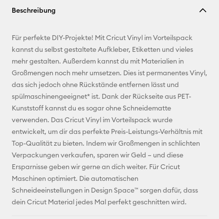
Beschreibung
kopieren
E-Mail-
Für perfekte DIY-Projekte! Mit Cricut Vinyl im Vorteilspack
Adresse
kannst du selbst gestaltete Aufkleber, Etiketten und vieles
mehr gestalten. Außerdem kannst du mit Materialien in
Pinterest
Großmengen noch mehr umsetzen. Dies ist permanentes Vinyl,
das sich jedoch ohne Rückstände entfernen lässt und
Facebook
spülmaschinengeeignet* ist. Dank der Rückseite aus PET-
Kunststoff kannst du es sogar ohne Schneidematte
X
verwenden. Das Cricut Vinyl im Vorteilspack wurde
entwickelt, um dir das perfekte Preis-Leistungs-Verhältnis mit
Top-Qualität zu bieten. Indem wir Großmengen in schlichten
Verpackungen verkaufen, sparen wir Geld – und diese
Ersparnisse geben wir gerne an dich weiter. Für Cricut
Maschinen optimiert. Die automatischen
Schneideeinstellungen in Design Space™ sorgen dafür, dass
dein Cricut Material jedes Mal perfekt geschnitten wird.