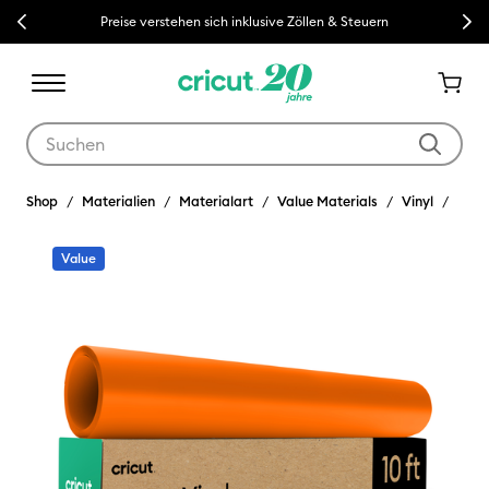
Previous
Next
Preise verstehen sich inklusive Zöllen & Steuern
Verwende die Tab- und Shift+Tab-Tasten, um die Suchergebnisse z
Shop
Materialien
Materialart
Value Materials
Vinyl
Value