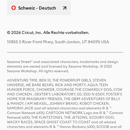
Schweiz - Deutsch
© 2026 Cricut, Inc. Alle Rechte vorbehalten.
10855 S River Front Pkwy, South Jordan, UT 84095 USA
Sesame Street® and associated characters, trademarks and design
elements are owned and licensed by Sesame Workshop. © 2022
Sesame Workshop. All rights reserved.
ADVENTURE TIME, BEN 10, THE POWERPUFF GIRLS, STEVEN
UNIVERSE, WE BARE BEARS, RICK AND MORTY, AQUA TEEN
HUNGER FORCE, CHOWDER, COURAGE THE COWARDLY DOG, COW
AND CHICKEN , DEXTER'S LABORATORY, ED, EDD N EDDY, FOSTER'S
HOME FOR IMAGINARY FRIENDS, THE GRIM ADVENTURES OF BILLY
& MANDY, I AM WEASEL, JOHNNY BRAVO, ROBOT CHICKEN,
SAMURAI JACK and all related characters and elements © & ™
Cartoon Network (sXX); CARTOON NETWORK Logo are © & ™ Cartoon
Network (sXX); THE FLINTSTONES, THE JETSONS, SCOOBY-DOO,
WACKY RACES, SPACE GHOST COAST TO COAST and all related
characters and elements © & ™ Hanna-Barbera (sXX); SCOOB and all