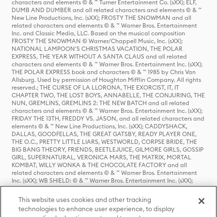
characters and elements © & ™ Turner Entertainment Co. (sXX); ELF,
DUMB AND DUMBER and all related characters and elements © & ™
New Line Productions, Inc. (sXX); FROSTY THE SNOWMAN and all
related characters and elements © & ™ Warner Bros. Entertainment
Inc. and Classic Media, LLC. Based on the musical composition
FROSTY THE SNOWMAN © Warner/Chappell Music, Inc. (sXX);
NATIONAL LAMPOON'S CHRISTMAS VACATION, THE POLAR
EXPRESS, THE YEAR WITHOUT A SANTA CLAUS and all related
characters and elements © & ™ Warner Bros. Entertainment Inc. (sXX);
THE POLAR EXPRESS book and characters © & ™ 1985 by Chris Van
Allsburg. Used by permission of Houghton Mifflin Company. All rights
reserved.; THE CURSE OF LA LLORONA, THE EXORCIST, IT, IT
CHAPTER TWO, THE LOST BOYS, ANNABELLE, THE CONJURING, THE
NUN, GREMLINS, GREMLINS 2: THE NEW BATCH and all related
characters and elements © & ™ Warner Bros. Entertainment Inc. (sXX);
FRIDAY THE 13TH, FREDDY VS. JASON, and all related characters and
elements © & ™ New Line Productions, Inc. (sXX); CADDYSHACK,
DALLAS, GOODFELLAS, THE GREAT GATSBY, READY PLAYER ONE,
THE O.C., PRETTY LITTLE LIARS, WESTWORLD, CORPSE BRIDE, THE
BIG BANG THEORY, FRIENDS, BEETLEJUICE, GILMORE GIRLS, GOSSIP
GIRL, SUPERNATURAL, VERONICA MARS, THE MATRIX, MORTAL
KOMBAT, WILLY WONKA & THE CHOCOLATE FACTORY and all
related characters and elements © & ™ Warner Bros. Entertainment
Inc. (sXX); WB SHIELD: © & ™ Warner Bros. Entertainment Inc. (sXX);
HOUSE OF THE DRAGON, GAME OF THRONES, and all related
characters and elements © & ™ Home Box Office, Inc. (sXX); CHILLING
This website uses cookies and other tracking
ADVENTURES OF SABRINA, RIVERDALE © & ™ Warner Bros.
technologies to enhance user experience, to display
Entertainment Inc. Archie Comics and all related characters and