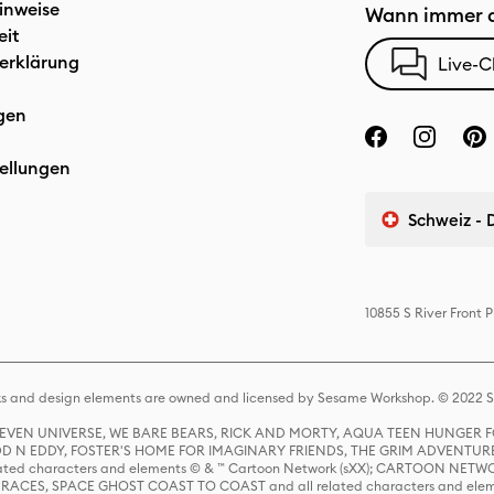
inweise
Wann immer d
eit
erklärung
Live-C
gen
ellungen
Schweiz - 
10855 S River Front
s and design elements are owned and licensed by Sesame Workshop. © 2022 Se
 STEVEN UNIVERSE, WE BARE BEARS, RICK AND MORTY, AQUA TEEN HUNGE
D N EDDY, FOSTER'S HOME FOR IMAGINARY FRIENDS, THE GRIM ADVENTURE
ed characters and elements © & ™ Cartoon Network (sXX); CARTOON NETWOR
ES, SPACE GHOST COAST TO COAST and all related characters and elemen