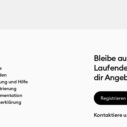
Bleibe a
Laufende
e
den
dir Ange
ung und Hilfe
trierung
mentation
Registrieren
serklärung
Kontaktiere u