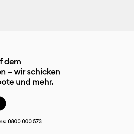
uf dem
n – wir schicken
bote und mehr.
ns:
0800 000 573