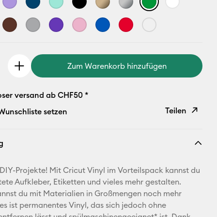
Zum Warenkorb hinzufügen
oser versand ab CHF50 *
Teilen
 Wunschliste setzen
Link
g
kopieren
E-Mail-
 DIY-Projekte! Mit Cricut Vinyl im Vorteilspack kannst du
Adresse
tete Aufkleber, Etiketten und vieles mehr gestalten.
nnst du mit Materialien in Großmengen noch mehr
Pinterest
es ist permanentes Vinyl, das sich jedoch ohne
ntfernen lässt und spülmaschinengeeignet* ist. Dank