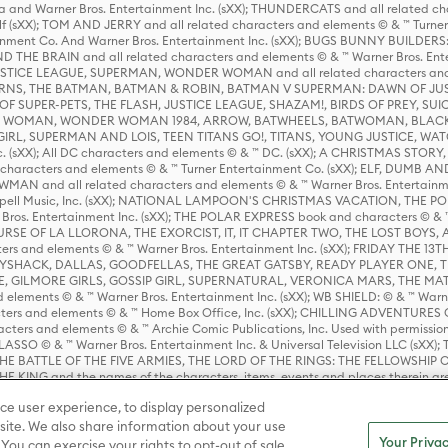
 and Warner Bros. Entertainment Inc. (sXX); THUNDERCATS and all related cha
lf (sXX); TOM AND JERRY and all related characters and elements © & ™ Turne
rtainment Co. And Warner Bros. Entertainment Inc. (sXX); BUGS BUNNY BUIL
HE BRAIN and all related characters and elements © & ™ Warner Bros. En
STICE LEAGUE, SUPERMAN, WONDER WOMAN and all related characters and
NS, THE BATMAN, BATMAN & ROBIN, BATMAN V SUPERMAN: DAWN OF JUST
F SUPER-PETS, THE FLASH, JUSTICE LEAGUE, SHAZAM!, BIRDS OF PREY, SUI
ER WOMAN, WONDER WOMAN 1984, ARROW, BATWHEELS, BATWOMAN, BLACK
L, SUPERMAN AND LOIS, TEEN TITANS GO!, TITANS, YOUNG JUSTICE, WATC
Inc. (sXX); All DC characters and elements © & ™ DC. (sXX); A CHRISTMAS
haracters and elements © & ™ Turner Entertainment Co. (sXX); ELF, DUMB AN
WMAN and all related characters and elements © & ™ Warner Bros. Entertainme
ell Music, Inc. (sXX); NATIONAL LAMPOON'S CHRISTMAS VACATION, THE 
 Bros. Entertainment Inc. (sXX); THE POLAR EXPRESS book and characters © & ™ 
THE CURSE OF LA LLORONA, THE EXORCIST, IT, IT CHAPTER TWO, THE LOST BO
s and elements © & ™ Warner Bros. Entertainment Inc. (sXX); FRIDAY THE 13T
 CADDYSHACK, DALLAS, GOODFELLAS, THE GREAT GATSBY, READY PLAYER ONE, 
CE, GILMORE GIRLS, GOSSIP GIRL, SUPERNATURAL, VERONICA MARS, THE M
ements © & ™ Warner Bros. Entertainment Inc. (sXX); WB SHIELD: © & ™ Warne
rs and elements © & ™ Home Box Office, Inc. (sXX); CHILLING ADVENTURES 
acters and elements © & ™ Archie Comic Publications, Inc. Used with permission
D LASSO © & ™ Warner Bros. Entertainment Inc. & Universal Television LLC (
E BATTLE OF THE FIVE ARMIES, THE LORD OF THE RINGS: THE FELLOWSHIP O
KING and the names of the characters, items, events and places therein ar
c. (sXX), © Warner Bros. Entertainment Inc. All rights reserved; WHERE THE WIL
ce user experience, to display personalized
D and all related trademarks, characters, names, and indicia are © & ™ Warner
ite. We also share information about your use
Your Privac
 You can exercise your rights to opt-out of sale