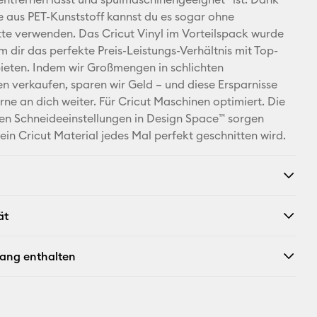
Facebook
e aus PET-Kunststoff kannst du es sogar ohne
e verwenden. Das Cricut Vinyl im Vorteilspack wurde
X
m dir das perfekte Preis-Leistungs-Verhältnis mit Top-
bieten. Indem wir Großmengen in schlichten
 verkaufen, sparen wir Geld – und diese Ersparnisse
rne an dich weiter. Für Cricut Maschinen optimiert. Die
n Schneideeinstellungen in Design Space™ sorgen
ein Cricut Material jedes Mal perfekt geschnitten wird.
ät
fang enthalten