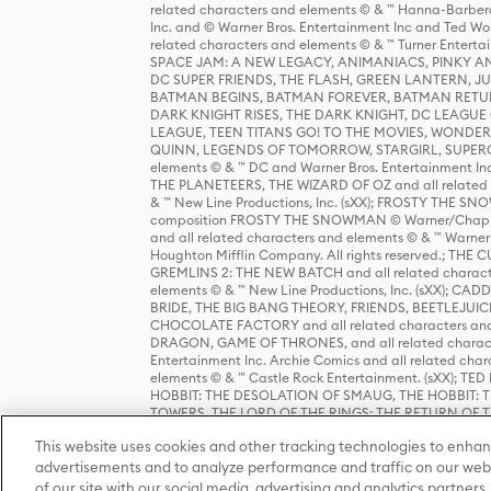
related characters and elements © & ™ Hanna-Barbera
Inc. and © Warner Bros. Entertainment Inc and Ted Wo
related characters and elements © & ™ Turner Ente
SPACE JAM: A NEW LEGACY, ANIMANIACS, PINKY AND T
DC SUPER FRIENDS, THE FLASH, GREEN LANTERN, JU
BATMAN BEGINS, BATMAN FOREVER, BATMAN RETUR
DARK KNIGHT RISES, THE DARK KNIGHT, DC LEAGUE O
LEAGUE, TEEN TITANS GO! TO THE MOVIES, WOND
QUINN, LEGENDS OF TOMORROW, STARGIRL, SUPERGIR
elements © & ™ DC and Warner Bros. Entertainment 
THE PLANETEERS, THE WIZARD OF OZ and all related c
& ™ New Line Productions, Inc. (sXX); FROSTY THE SNO
composition FROSTY THE SNOWMAN © Warner/Chapp
and all related characters and elements © & ™ Warner
Houghton Mifflin Company. All rights reserved.; 
GREMLINS 2: THE NEW BATCH and all related character
elements © & ™ New Line Productions, Inc. (sXX);
BRIDE, THE BIG BANG THEORY, FRIENDS, BEETLEJUI
CHOCOLATE FACTORY and all related characters and el
DRAGON, GAME OF THRONES, and all related characte
Entertainment Inc. Archie Comics and all related char
elements © & ™ Castle Rock Entertainment. (sXX); TE
HOBBIT: THE DESOLATION OF SMAUG, THE HOBBIT: TH
TOWERS, THE LORD OF THE RINGS: THE RETURN OF THE 
Enterprises under license to New Line Productions, In
This website uses cookies and other tracking technologies to enhan
Warner Bros. Entertainment Inc. (sXX); WIZARDING WORL
Entertainment Inc. All rights reserved.
advertisements and to analyze performance and traffic on our webs
of our site with our social media, advertising and analytics partners.