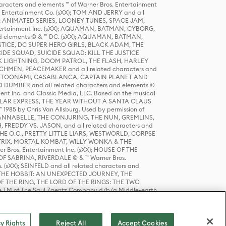
racters and elements ™ of Warner Bros. Entertainment
r Entertainment Co. (sXX); TOM AND JERRY and all
DERS: ANIMATED SERIES, LOONEY TUNES, SPACE JAM,
tertainment Inc. (sXX); AQUAMAN, BATMAN, CYBORG,
 elements © & ™ DC. (sXX); AQUAMAN, BATMAN,
ICE, DC SUPER HERO GIRLS, BLACK ADAM, THE
CIDE SQUAD, SUICIDE SQUAD: KILL THE JUSTICE
 LIGHTNING, DOOM PATROL, THE FLASH, HARLEY
HMEN, PEACEMAKER and all related characters and
 STORY, TOONAMI, CASABLANCA, CAPTAIN PLANET AND
D DUMBER and all related characters and elements ©
nt Inc. and Classic Media, LLC. Based on the musical
POLAR EXPRESS, THE YEAR WITHOUT A SANTA CLAUS
1985 by Chris Van Allsburg. Used by permission of
YS, ANNABELLE, THE CONJURING, THE NUN, GREMLINS,
H, FREDDY VS. JASON, and all related characters and
THE O.C., PRETTY LITTLE LIARS, WESTWORLD, CORPSE
ATRIX, MORTAL KOMBAT, WILLY WONKA & THE
r Bros. Entertainment Inc. (sXX); HOUSE OF THE
OF SABRINA, RIVERDALE © & ™ Warner Bros.
. (sXX); SEINFELD and all related characters and
sXX); THE HOBBIT: AN UNEXPECTED JOURNEY, THE
F THE RING, THE LORD OF THE RINGS: THE TWO
e TM of The Saul Zaentz Company d/b/a Middle-earth
D THINGS ARE and all related characters and elements ©
 Bros. Entertainment Inc. (sXX); © Warner Bros.
y Rights
Reject All
Accept Cookies