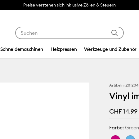
Preise verstehen sich inklusive Zöllen & Steuern
Verwende die Tab- und Shift+Tab-Tasten, um die Suche
Schneidemaschinen
Heizpressen
Werkzeuge und Zubehör
Artikelnr.
201204
Vinyl i
CHF 14.99
Farbe:
Gree