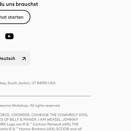
u uns brauchst
hat starten
Deutsch
 Pkwy, South Jordan, UT 84095 USA
same Workshop. All rights reserved.
R FORCE, CHOWDER, COURAGE THE COWARDLY DOG,
S OF BILLY & MANDY, I AM WEASEL, JOHNNY
K Logo are © & ™ Cartoon Network (sXX); THE
ts © & ™ Hanna-Barbera (sXX); SCOOB and all