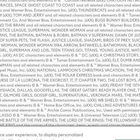
ed characters and elements © & ™ Cartoon Network (sXX); CARTOON NETWOR
ES, SPACE GHOST COAST TO COAST and all related characters and elemen
 and Warner Bros. Entertainment Inc. (sXX); THUNDERCATS and all related cha
lf (sXX); TOM AND JERRY and all related characters and elements © & ™ Turne
rtainment Co. And Warner Bros. Entertainment Inc. (sXX); BUGS BUNNY BUIL
HE BRAIN and all related characters and elements © & ™ Warner Bros. En
STICE LEAGUE, SUPERMAN, WONDER WOMAN and all related characters and
NS, THE BATMAN, BATMAN & ROBIN, BATMAN V SUPERMAN: DAWN OF JUST
F SUPER-PETS, THE FLASH, JUSTICE LEAGUE, SHAZAM!, BIRDS OF PREY, SUI
ER WOMAN, WONDER WOMAN 1984, ARROW, BATWHEELS, BATWOMAN, BLACK
L, SUPERMAN AND LOIS, TEEN TITANS GO!, TITANS, YOUNG JUSTICE, WATC
Inc. (sXX); All DC characters and elements © & ™ DC. (sXX); A CHRISTMAS
haracters and elements © & ™ Turner Entertainment Co. (sXX); ELF, DUMB AN
WMAN and all related characters and elements © & ™ Warner Bros. Entertainme
ell Music, Inc. (sXX); NATIONAL LAMPOON'S CHRISTMAS VACATION, THE 
 Bros. Entertainment Inc. (sXX); THE POLAR EXPRESS book and characters © & ™ 
THE CURSE OF LA LLORONA, THE EXORCIST, IT, IT CHAPTER TWO, THE LOST BO
s and elements © & ™ Warner Bros. Entertainment Inc. (sXX); FRIDAY THE 13T
 CADDYSHACK, DALLAS, GOODFELLAS, THE GREAT GATSBY, READY PLAYER ONE, 
CE, GILMORE GIRLS, GOSSIP GIRL, SUPERNATURAL, VERONICA MARS, THE M
ements © & ™ Warner Bros. Entertainment Inc. (sXX); WB SHIELD: © & ™ Warne
rs and elements © & ™ Home Box Office, Inc. (sXX); CHILLING ADVENTURES 
acters and elements © & ™ Archie Comic Publications, Inc. Used with permission
D LASSO © & ™ Warner Bros. Entertainment Inc. & Universal Television LLC (
E BATTLE OF THE FIVE ARMIES, THE LORD OF THE RINGS: THE FELLOWSHIP O
KING and the names of the characters, items, events and places therein ar
c. (sXX), © Warner Bros. Entertainment Inc. All rights reserved; WHERE THE WIL
ce user experience, to display personalized
D and all related trademarks, characters, names, and indicia are © & ™ Warner