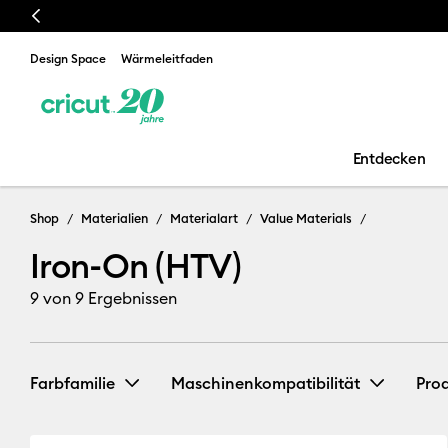
Previous
Design Space
Wärmeleitfaden
Entdecken
Shop
Materialien
Materialart
Value Materials
Iron-On (HTV)
9
von 9 Ergebnissen
Farbfamilie
Maschinenkompatibilität
Pro
Cricut Explore 3, 4 & 5
(2)
Verf