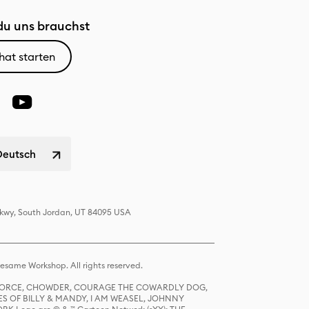
u uns brauchst
hat starten
Deutsch
 Pkwy, South Jordan, UT 84095 USA
same Workshop. All rights reserved.
R FORCE, CHOWDER, COURAGE THE COWARDLY DOG,
S OF BILLY & MANDY, I AM WEASEL, JOHNNY