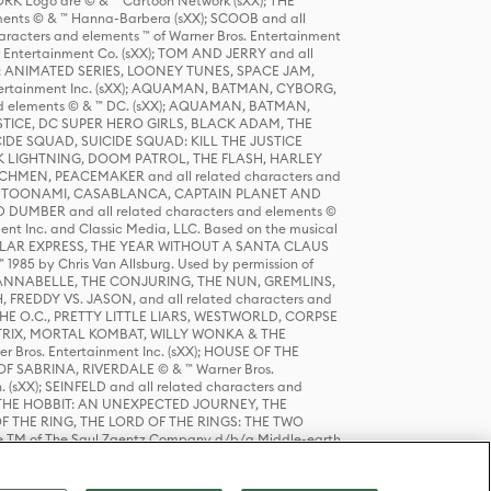
K Logo are © & ™ Cartoon Network (sXX); THE
ts © & ™ Hanna-Barbera (sXX); SCOOB and all
racters and elements ™ of Warner Bros. Entertainment
r Entertainment Co. (sXX); TOM AND JERRY and all
DERS: ANIMATED SERIES, LOONEY TUNES, SPACE JAM,
tertainment Inc. (sXX); AQUAMAN, BATMAN, CYBORG,
 elements © & ™ DC. (sXX); AQUAMAN, BATMAN,
ICE, DC SUPER HERO GIRLS, BLACK ADAM, THE
CIDE SQUAD, SUICIDE SQUAD: KILL THE JUSTICE
 LIGHTNING, DOOM PATROL, THE FLASH, HARLEY
HMEN, PEACEMAKER and all related characters and
 STORY, TOONAMI, CASABLANCA, CAPTAIN PLANET AND
D DUMBER and all related characters and elements ©
nt Inc. and Classic Media, LLC. Based on the musical
POLAR EXPRESS, THE YEAR WITHOUT A SANTA CLAUS
1985 by Chris Van Allsburg. Used by permission of
YS, ANNABELLE, THE CONJURING, THE NUN, GREMLINS,
H, FREDDY VS. JASON, and all related characters and
THE O.C., PRETTY LITTLE LIARS, WESTWORLD, CORPSE
ATRIX, MORTAL KOMBAT, WILLY WONKA & THE
r Bros. Entertainment Inc. (sXX); HOUSE OF THE
OF SABRINA, RIVERDALE © & ™ Warner Bros.
. (sXX); SEINFELD and all related characters and
sXX); THE HOBBIT: AN UNEXPECTED JOURNEY, THE
F THE RING, THE LORD OF THE RINGS: THE TWO
e TM of The Saul Zaentz Company d/b/a Middle-earth
D THINGS ARE and all related characters and elements ©
 Bros. Entertainment Inc. (sXX); © Warner Bros.