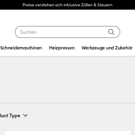
Preise verstehen sich inklusive Zöllen & Steuern
Verwende die Tab- und Shift+Tab-Tasten, um die Suche
Schneidemaschinen
Heizpressen
Werkzeuge und Zubehör
duct Type
Iron-On
(9)
einern nach Maschinenkompatibilität: Cricut Explore 3, 4 & 5
Verfeinern nach Product Type: Iron-On