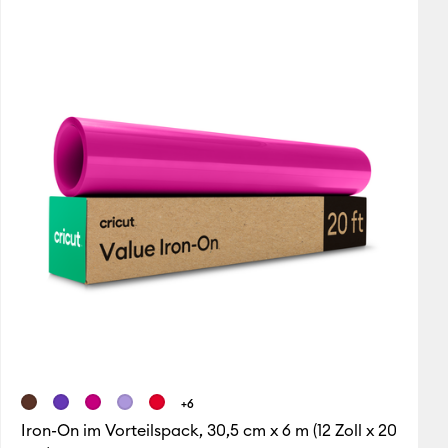
Featured
Price Low to High
Price High to Low
Most Popular
Top Sellers
Kundenbewertung
+6
Iron-On im Vorteilspack, 30,5 cm x 6 m (12 Zoll x 20