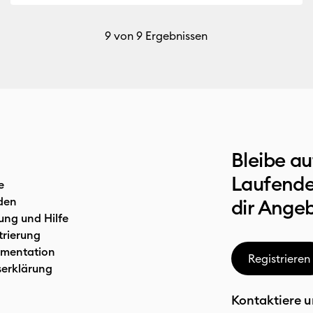
9
von 9 Ergebnissen
Bleibe a
Laufende
e
den
dir Ange
ung und Hilfe
trierung
mentation
Registrieren
serklärung
Kontaktiere u