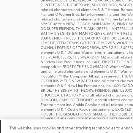
BRAVO, ROBOT CHICKEN, SAMURAI JACK and all relat
FLINTSTONES, THE JETSONS, SCOOBY-DOO, WACKY RAC
related characters and elements © & ™ Hanna-Barbera
Inc. and © Warner Bros. Entertainment Inc and Ted Wo
related characters and elements © & ™ Turner Ente
SPACE JAM: A NEW LEGACY, ANIMANIACS, PINKY AND T
DC SUPER FRIENDS, THE FLASH, GREEN LANTERN, JU
BATMAN BEGINS, BATMAN FOREVER, BATMAN RETUR
DARK KNIGHT RISES, THE DARK KNIGHT, DC LEAGUE O
LEAGUE, TEEN TITANS GO! TO THE MOVIES, WOND
QUINN, LEGENDS OF TOMORROW, STARGIRL, SUPERGIR
elements © & ™ DC and Warner Bros. Entertainment 
THE PLANETEERS, THE WIZARD OF OZ and all related c
& ™ New Line Productions, Inc. (sXX); FROSTY THE SNO
composition FROSTY THE SNOWMAN © Warner/Chapp
and all related characters and elements © & ™ Warner
Houghton Mifflin Company. All rights reserved.; 
GREMLINS 2: THE NEW BATCH and all related character
elements © & ™ New Line Productions, Inc. (sXX);
BRIDE, THE BIG BANG THEORY, FRIENDS, BEETLEJUI
CHOCOLATE FACTORY and all related characters and el
DRAGON, GAME OF THRONES, and all related characte
Entertainment Inc. Archie Comics and all related char
elements © & ™ Castle Rock Entertainment. (sXX); TE
HOBBIT: THE DESOLATION OF SMAUG, THE HOBBIT: TH
TOWERS, THE LORD OF THE RINGS: THE RETURN OF THE 
Enterprises under license to New Line Productions, In
This website uses cookies and other tracking technologies to enhan
Warner Bros. Entertainment Inc. (sXX); WIZARDING WORL