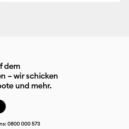
uf dem
n – wir schicken
bote und mehr.
ns:
0800 000 573