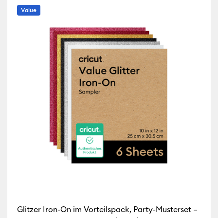
Value
rfeinern nach Maschinenkompatibilität: Cricut Explore Machines
h Farbfamilie: Braun
 Maschinenkompatibilität: Cricut Maker
rn nach Maschinenkompatibilität: Cricut Maker 3 & 4
h Farbfamilie: Natur
 Farbfamilie: Set
 Farbfamilie: Gelb
Glitzer Iron-On im Vorteilspack, Party-Musterset –