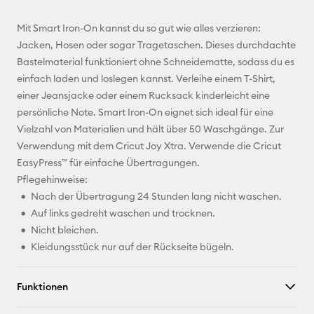
E-Mail-
Mit Smart Iron-On kannst du so gut wie alles verzieren:
Adresse
Jacken, Hosen oder sogar Tragetaschen. Dieses durchdachte
Bastelmaterial funktioniert ohne Schneidematte, sodass du es
Pinterest
einfach laden und loslegen kannst. Verleihe einem T-Shirt,
einer Jeansjacke oder einem Rucksack kinderleicht eine
Facebook
persönliche Note. Smart Iron-On eignet sich ideal für eine
Vielzahl von Materialien und hält über 50 Waschgänge. Zur
X
Verwendung mit dem Cricut Joy Xtra. Verwende die Cricut
EasyPress™ für einfache Übertragungen.
Pflegehinweise:
Nach der Übertragung 24 Stunden lang nicht waschen.
Auf links gedreht waschen und trocknen.
Nicht bleichen.
Kleidungsstück nur auf der Rückseite bügeln.
Funktionen