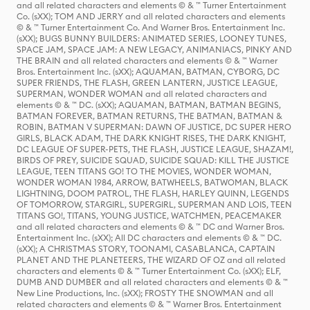
and all related characters and elements © & ™ Turner Entertainment
Co. (sXX); TOM AND JERRY and all related characters and elements
© & ™ Turner Entertainment Co. And Warner Bros. Entertainment Inc.
(sXX); BUGS BUNNY BUILDERS: ANIMATED SERIES, LOONEY TUNES,
SPACE JAM, SPACE JAM: A NEW LEGACY, ANIMANIACS, PINKY AND
THE BRAIN and all related characters and elements © & ™ Warner
Bros. Entertainment Inc. (sXX); AQUAMAN, BATMAN, CYBORG, DC
SUPER FRIENDS, THE FLASH, GREEN LANTERN, JUSTICE LEAGUE,
SUPERMAN, WONDER WOMAN and all related characters and
elements © & ™ DC. (sXX); AQUAMAN, BATMAN, BATMAN BEGINS,
BATMAN FOREVER, BATMAN RETURNS, THE BATMAN, BATMAN &
ROBIN, BATMAN V SUPERMAN: DAWN OF JUSTICE, DC SUPER HERO
GIRLS, BLACK ADAM, THE DARK KNIGHT RISES, THE DARK KNIGHT,
DC LEAGUE OF SUPER-PETS, THE FLASH, JUSTICE LEAGUE, SHAZAM!,
BIRDS OF PREY, SUICIDE SQUAD, SUICIDE SQUAD: KILL THE JUSTICE
LEAGUE, TEEN TITANS GO! TO THE MOVIES, WONDER WOMAN,
WONDER WOMAN 1984, ARROW, BATWHEELS, BATWOMAN, BLACK
LIGHTNING, DOOM PATROL, THE FLASH, HARLEY QUINN, LEGENDS
OF TOMORROW, STARGIRL, SUPERGIRL, SUPERMAN AND LOIS, TEEN
TITANS GO!, TITANS, YOUNG JUSTICE, WATCHMEN, PEACEMAKER
and all related characters and elements © & ™ DC and Warner Bros.
Entertainment Inc. (sXX); All DC characters and elements © & ™ DC.
(sXX); A CHRISTMAS STORY, TOONAMI, CASABLANCA, CAPTAIN
PLANET AND THE PLANETEERS, THE WIZARD OF OZ and all related
characters and elements © & ™ Turner Entertainment Co. (sXX); ELF,
DUMB AND DUMBER and all related characters and elements © & ™
New Line Productions, Inc. (sXX); FROSTY THE SNOWMAN and all
related characters and elements © & ™ Warner Bros. Entertainment