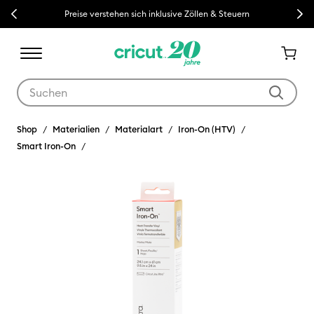
Previous
Next
Preise verstehen sich inklusive Zöllen & Steuern
Verwende die Tab- und Shift+Tab-Tasten, um die Suchergebnisse z
Shop
Materialien
Materialart
Iron-On (HTV)
Smart Iron-On