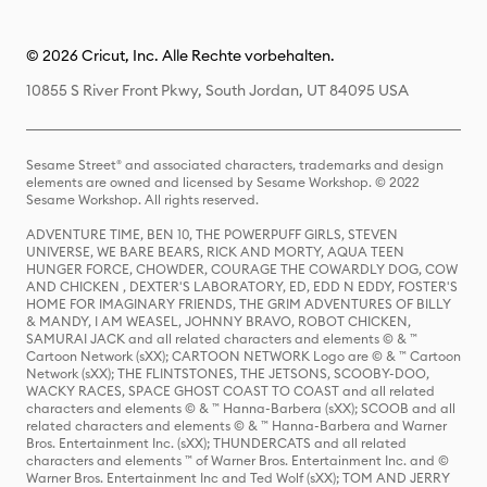
© 2026 Cricut, Inc. Alle Rechte vorbehalten.
10855 S River Front Pkwy, South Jordan, UT 84095 USA
Sesame Street® and associated characters, trademarks and design
elements are owned and licensed by Sesame Workshop. © 2022
Sesame Workshop. All rights reserved.
ADVENTURE TIME, BEN 10, THE POWERPUFF GIRLS, STEVEN
UNIVERSE, WE BARE BEARS, RICK AND MORTY, AQUA TEEN
HUNGER FORCE, CHOWDER, COURAGE THE COWARDLY DOG, COW
AND CHICKEN , DEXTER'S LABORATORY, ED, EDD N EDDY, FOSTER'S
HOME FOR IMAGINARY FRIENDS, THE GRIM ADVENTURES OF BILLY
& MANDY, I AM WEASEL, JOHNNY BRAVO, ROBOT CHICKEN,
SAMURAI JACK and all related characters and elements © & ™
Cartoon Network (sXX); CARTOON NETWORK Logo are © & ™ Cartoon
Network (sXX); THE FLINTSTONES, THE JETSONS, SCOOBY-DOO,
WACKY RACES, SPACE GHOST COAST TO COAST and all related
characters and elements © & ™ Hanna-Barbera (sXX); SCOOB and all
related characters and elements © & ™ Hanna-Barbera and Warner
Bros. Entertainment Inc. (sXX); THUNDERCATS and all related
characters and elements ™ of Warner Bros. Entertainment Inc. and ©
Warner Bros. Entertainment Inc and Ted Wolf (sXX); TOM AND JERRY