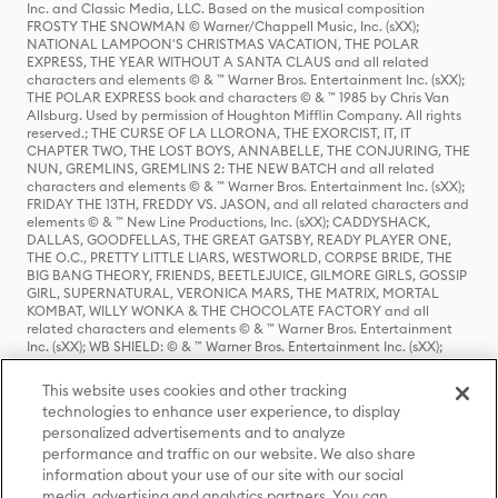
Inc. and Classic Media, LLC. Based on the musical composition
FROSTY THE SNOWMAN © Warner/Chappell Music, Inc. (sXX);
NATIONAL LAMPOON'S CHRISTMAS VACATION, THE POLAR
EXPRESS, THE YEAR WITHOUT A SANTA CLAUS and all related
characters and elements © & ™ Warner Bros. Entertainment Inc. (sXX);
THE POLAR EXPRESS book and characters © & ™ 1985 by Chris Van
Allsburg. Used by permission of Houghton Mifflin Company. All rights
reserved.; THE CURSE OF LA LLORONA, THE EXORCIST, IT, IT
CHAPTER TWO, THE LOST BOYS, ANNABELLE, THE CONJURING, THE
NUN, GREMLINS, GREMLINS 2: THE NEW BATCH and all related
characters and elements © & ™ Warner Bros. Entertainment Inc. (sXX);
FRIDAY THE 13TH, FREDDY VS. JASON, and all related characters and
elements © & ™ New Line Productions, Inc. (sXX); CADDYSHACK,
DALLAS, GOODFELLAS, THE GREAT GATSBY, READY PLAYER ONE,
THE O.C., PRETTY LITTLE LIARS, WESTWORLD, CORPSE BRIDE, THE
BIG BANG THEORY, FRIENDS, BEETLEJUICE, GILMORE GIRLS, GOSSIP
GIRL, SUPERNATURAL, VERONICA MARS, THE MATRIX, MORTAL
KOMBAT, WILLY WONKA & THE CHOCOLATE FACTORY and all
related characters and elements © & ™ Warner Bros. Entertainment
Inc. (sXX); WB SHIELD: © & ™ Warner Bros. Entertainment Inc. (sXX);
HOUSE OF THE DRAGON, GAME OF THRONES, and all related
characters and elements © & ™ Home Box Office, Inc. (sXX); CHILLING
This website uses cookies and other tracking
ADVENTURES OF SABRINA, RIVERDALE © & ™ Warner Bros.
technologies to enhance user experience, to display
Entertainment Inc. Archie Comics and all related characters and
personalized advertisements and to analyze
elements © & ™ Archie Comic Publications, Inc. Used with permission.
(sXX); SEINFELD and all related characters and elements © & ™ Castle
performance and traffic on our website. We also share
Rock Entertainment. (sXX); TED LASSO © & ™ Warner Bros.
information about your use of our site with our social
Entertainment Inc. & Universal Television LLC (sXX); THE HOBBIT: AN
media, advertising and analytics partners. You can