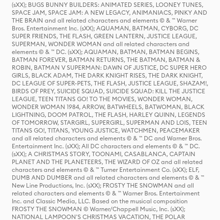
(sXX); BUGS BUNNY BUILDERS: ANIMATED SERIES, LOONEY TUNES,
SPACE JAM, SPACE JAM: A NEW LEGACY, ANIMANIACS, PINKY AND
THE BRAIN and all related characters and elements © & ™ Warner
Bros. Entertainment Inc. (sXX); AQUAMAN, BATMAN, CYBORG, DC
SUPER FRIENDS, THE FLASH, GREEN LANTERN, JUSTICE LEAGUE,
SUPERMAN, WONDER WOMAN and all related characters and
elements © & ™ DC. (sXX); AQUAMAN, BATMAN, BATMAN BEGINS,
BATMAN FOREVER, BATMAN RETURNS, THE BATMAN, BATMAN &
ROBIN, BATMAN V SUPERMAN: DAWN OF JUSTICE, DC SUPER HERO
GIRLS, BLACK ADAM, THE DARK KNIGHT RISES, THE DARK KNIGHT,
DC LEAGUE OF SUPER-PETS, THE FLASH, JUSTICE LEAGUE, SHAZAM!,
BIRDS OF PREY, SUICIDE SQUAD, SUICIDE SQUAD: KILL THE JUSTICE
LEAGUE, TEEN TITANS GO! TO THE MOVIES, WONDER WOMAN,
WONDER WOMAN 1984, ARROW, BATWHEELS, BATWOMAN, BLACK
LIGHTNING, DOOM PATROL, THE FLASH, HARLEY QUINN, LEGENDS
OF TOMORROW, STARGIRL, SUPERGIRL, SUPERMAN AND LOIS, TEEN
TITANS GO!, TITANS, YOUNG JUSTICE, WATCHMEN, PEACEMAKER
and all related characters and elements © & ™ DC and Warner Bros.
Entertainment Inc. (sXX); All DC characters and elements © & ™ DC.
(sXX); A CHRISTMAS STORY, TOONAMI, CASABLANCA, CAPTAIN
PLANET AND THE PLANETEERS, THE WIZARD OF OZ and all related
characters and elements © & ™ Turner Entertainment Co. (sXX); ELF,
DUMB AND DUMBER and all related characters and elements © & ™
New Line Productions, Inc. (sXX); FROSTY THE SNOWMAN and all
related characters and elements © & ™ Warner Bros. Entertainment
Inc. and Classic Media, LLC. Based on the musical composition
FROSTY THE SNOWMAN © Warner/Chappell Music, Inc. (sXX);
NATIONAL LAMPOON'S CHRISTMAS VACATION, THE POLAR