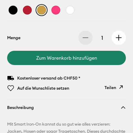
Menge
Zum Warenkorb hinzufügen
Kostenloser versand ab CHF50 *
Teilen
Auf die Wunschliste setzen
Link
Beschreibung
kopieren
E-Mail-
Mit Smart Iron-On kannst du so gut wie alles verzieren:
Adresse
Jacken, Hosen oder sogar Tragetaschen. Dieses durchdachte