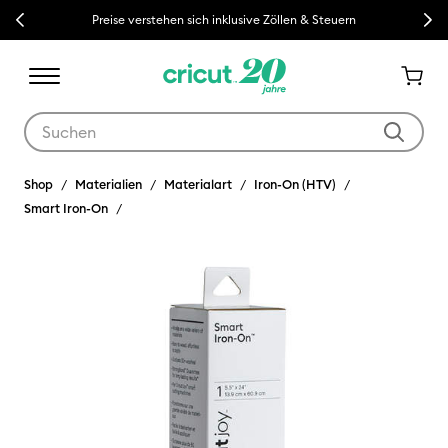
Previous
Next
Preise verstehen sich inklusive Zöllen & Steuern
Verwende die Tab- und Shift+Tab-Tasten, um die Suchergebnisse z
Shop
Materialien
Materialart
Iron-On (HTV)
Smart Iron-On