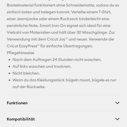
Bastelmaterial funktioniert ohne Schneidematte, sodass du es
Pinterest
einfach laden und loslegen kannst. Verleihe einem T-Shirt,
einer Jeansjacke oder einem Rucksack kinderleicht eine
Facebook
persönliche Note. Smart Iron-On eignet sich ideal für eine
Vielzahl von Materialien und hält über 30 Waschgänge. Zur
X
Verwendung mit dem Cricut Joy™ und neuer. Verwende die
Cricut EasyPress™ für einfache Übertragungen.
Pflegehinweise
Nach dem Auftragen 24 Stunden nicht waschen.
Auf links waschen und trocknen.
Nicht bleichen.
Wenn du das Kleidungsstück bügeln musst, bügele es nur
auf der Rückseite.
Funktionen
Kompatibilität