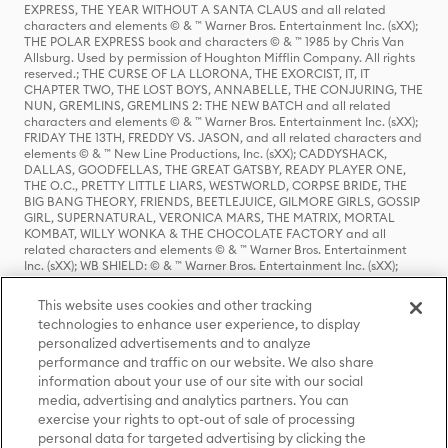
EXPRESS, THE YEAR WITHOUT A SANTA CLAUS and all related
characters and elements © & ™ Warner Bros. Entertainment Inc. (sXX);
THE POLAR EXPRESS book and characters © & ™ 1985 by Chris Van
Allsburg. Used by permission of Houghton Mifflin Company. All rights
reserved.; THE CURSE OF LA LLORONA, THE EXORCIST, IT, IT
CHAPTER TWO, THE LOST BOYS, ANNABELLE, THE CONJURING, THE
NUN, GREMLINS, GREMLINS 2: THE NEW BATCH and all related
characters and elements © & ™ Warner Bros. Entertainment Inc. (sXX);
FRIDAY THE 13TH, FREDDY VS. JASON, and all related characters and
elements © & ™ New Line Productions, Inc. (sXX); CADDYSHACK,
DALLAS, GOODFELLAS, THE GREAT GATSBY, READY PLAYER ONE,
THE O.C., PRETTY LITTLE LIARS, WESTWORLD, CORPSE BRIDE, THE
BIG BANG THEORY, FRIENDS, BEETLEJUICE, GILMORE GIRLS, GOSSIP
GIRL, SUPERNATURAL, VERONICA MARS, THE MATRIX, MORTAL
KOMBAT, WILLY WONKA & THE CHOCOLATE FACTORY and all
related characters and elements © & ™ Warner Bros. Entertainment
Inc. (sXX); WB SHIELD: © & ™ Warner Bros. Entertainment Inc. (sXX);
HOUSE OF THE DRAGON, GAME OF THRONES, and all related
characters and elements © & ™ Home Box Office, Inc. (sXX); CHILLING
This website uses cookies and other tracking
ADVENTURES OF SABRINA, RIVERDALE © & ™ Warner Bros.
technologies to enhance user experience, to display
Entertainment Inc. Archie Comics and all related characters and
personalized advertisements and to analyze
elements © & ™ Archie Comic Publications, Inc. Used with permission.
(sXX); SEINFELD and all related characters and elements © & ™ Castle
performance and traffic on our website. We also share
Rock Entertainment. (sXX); TED LASSO © & ™ Warner Bros.
information about your use of our site with our social
Entertainment Inc. & Universal Television LLC (sXX); THE HOBBIT: AN
media, advertising and analytics partners. You can
UNEXPECTED JOURNEY, THE HOBBIT: THE DESOLATION OF SMAUG,
exercise your rights to opt-out of sale of processing
THE HOBBIT: THE BATTLE OF THE FIVE ARMIES, THE LORD OF THE
personal data for targeted advertising by clicking the
RINGS: THE FELLOWSHIP OF THE RING, THE LORD OF THE RINGS: THE