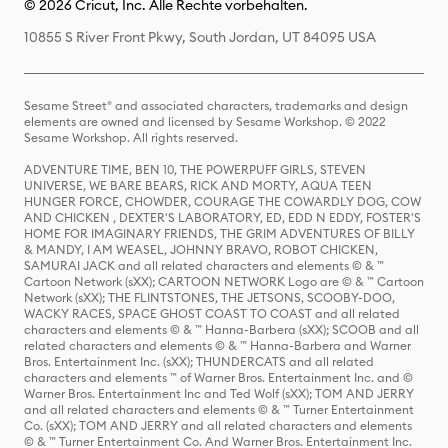
© 2026 Cricut, Inc. Alle Rechte vorbehalten.
10855 S River Front Pkwy, South Jordan, UT 84095 USA
Sesame Street® and associated characters, trademarks and design
elements are owned and licensed by Sesame Workshop. © 2022
Sesame Workshop. All rights reserved.
ADVENTURE TIME, BEN 10, THE POWERPUFF GIRLS, STEVEN
UNIVERSE, WE BARE BEARS, RICK AND MORTY, AQUA TEEN
HUNGER FORCE, CHOWDER, COURAGE THE COWARDLY DOG, COW
AND CHICKEN , DEXTER'S LABORATORY, ED, EDD N EDDY, FOSTER'S
HOME FOR IMAGINARY FRIENDS, THE GRIM ADVENTURES OF BILLY
& MANDY, I AM WEASEL, JOHNNY BRAVO, ROBOT CHICKEN,
SAMURAI JACK and all related characters and elements © & ™
Cartoon Network (sXX); CARTOON NETWORK Logo are © & ™ Cartoon
Network (sXX); THE FLINTSTONES, THE JETSONS, SCOOBY-DOO,
WACKY RACES, SPACE GHOST COAST TO COAST and all related
characters and elements © & ™ Hanna-Barbera (sXX); SCOOB and all
related characters and elements © & ™ Hanna-Barbera and Warner
Bros. Entertainment Inc. (sXX); THUNDERCATS and all related
characters and elements ™ of Warner Bros. Entertainment Inc. and ©
Warner Bros. Entertainment Inc and Ted Wolf (sXX); TOM AND JERRY
and all related characters and elements © & ™ Turner Entertainment
Co. (sXX); TOM AND JERRY and all related characters and elements
© & ™ Turner Entertainment Co. And Warner Bros. Entertainment Inc.