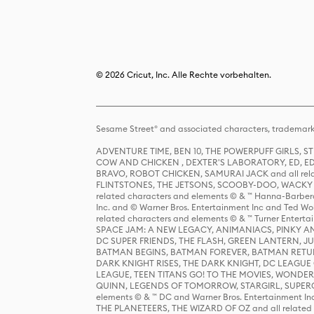
© 2026 Cricut, Inc. Alle Rechte vorbehalten.
Sesame Street® and associated characters, trademark
ADVENTURE TIME, BEN 10, THE POWERPUFF GIRLS,
COW AND CHICKEN , DEXTER'S LABORATORY, ED, ED
BRAVO, ROBOT CHICKEN, SAMURAI JACK and all relat
FLINTSTONES, THE JETSONS, SCOOBY-DOO, WACKY RAC
related characters and elements © & ™ Hanna-Barbera
Inc. and © Warner Bros. Entertainment Inc and Ted Wo
related characters and elements © & ™ Turner Ente
SPACE JAM: A NEW LEGACY, ANIMANIACS, PINKY AND T
DC SUPER FRIENDS, THE FLASH, GREEN LANTERN, JU
BATMAN BEGINS, BATMAN FOREVER, BATMAN RETUR
DARK KNIGHT RISES, THE DARK KNIGHT, DC LEAGUE O
LEAGUE, TEEN TITANS GO! TO THE MOVIES, WOND
QUINN, LEGENDS OF TOMORROW, STARGIRL, SUPERGIR
elements © & ™ DC and Warner Bros. Entertainment 
THE PLANETEERS, THE WIZARD OF OZ and all related c