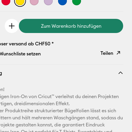
Zum Warenkorb hinzufügen
oser versand ab CHF50 *
Teilen
 Wunschliste setzen
Link
g
kopieren
E-Mail-
n!
Adresse
igen Iron-On von Cricut™ verleihst du deinen Projekten
rtigen, dreidimensionalen Effekt.
Pinterest
rer Produktreihe strukturierter Bügelfolien lässt es sich
ittern und hält mehreren Waschgängen stand, sodass du
Facebook
rojekte gestalten kannst, die garantiert Eindruck
ges Iron-On ist perfekt für T-Shirts, Sweatshirts und