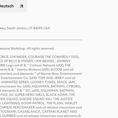
Deutsch
 Pkwy, South Jordan, UT 84095 USA
same Workshop. All rights reserved.
R FORCE, CHOWDER, COURAGE THE COWARDLY DOG,
S OF BILLY & MANDY, I AM WEASEL, JOHNNY
K Logo are © & ™ Cartoon Network (sXX); THE
ts © & ™ Hanna-Barbera (sXX); SCOOB and all
racters and elements ™ of Warner Bros. Entertainment
r Entertainment Co. (sXX); TOM AND JERRY and all
DERS: ANIMATED SERIES, LOONEY TUNES, SPACE JAM,
tertainment Inc. (sXX); AQUAMAN, BATMAN, CYBORG,
 elements © & ™ DC. (sXX); AQUAMAN, BATMAN,
ICE, DC SUPER HERO GIRLS, BLACK ADAM, THE
CIDE SQUAD, SUICIDE SQUAD: KILL THE JUSTICE
 LIGHTNING, DOOM PATROL, THE FLASH, HARLEY
HMEN, PEACEMAKER and all related characters and
 STORY, TOONAMI, CASABLANCA, CAPTAIN PLANET AND
D DUMBER and all related characters and elements ©