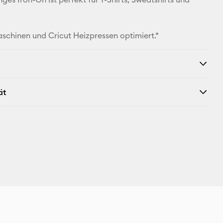
X
aschinen und Cricut Heizpressen optimiert.*
ät