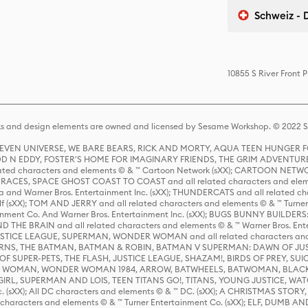
Schweiz - 
10855 S River Front
s and design elements are owned and licensed by Sesame Workshop. © 2022 Se
 STEVEN UNIVERSE, WE BARE BEARS, RICK AND MORTY, AQUA TEEN HUNGE
D N EDDY, FOSTER'S HOME FOR IMAGINARY FRIENDS, THE GRIM ADVENTURE
ed characters and elements © & ™ Cartoon Network (sXX); CARTOON NETWOR
ES, SPACE GHOST COAST TO COAST and all related characters and elemen
 and Warner Bros. Entertainment Inc. (sXX); THUNDERCATS and all related cha
lf (sXX); TOM AND JERRY and all related characters and elements © & ™ Turne
rtainment Co. And Warner Bros. Entertainment Inc. (sXX); BUGS BUNNY BUIL
HE BRAIN and all related characters and elements © & ™ Warner Bros. En
STICE LEAGUE, SUPERMAN, WONDER WOMAN and all related characters and
NS, THE BATMAN, BATMAN & ROBIN, BATMAN V SUPERMAN: DAWN OF JUST
F SUPER-PETS, THE FLASH, JUSTICE LEAGUE, SHAZAM!, BIRDS OF PREY, SUI
ER WOMAN, WONDER WOMAN 1984, ARROW, BATWHEELS, BATWOMAN, BLACK
L, SUPERMAN AND LOIS, TEEN TITANS GO!, TITANS, YOUNG JUSTICE, WATC
Inc. (sXX); All DC characters and elements © & ™ DC. (sXX); A CHRISTMAS
haracters and elements © & ™ Turner Entertainment Co. (sXX); ELF, DUMB AN