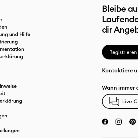
Bleibe a
Laufende
e
den
dir Ange
ung und Hilfe
trierung
mentation
Registrieren
serklärung
Kontaktiere u
inweise
Wann immer d
eit
erklärung
Live-C
gen
ellungen