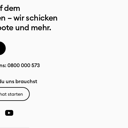
uf dem
n – wir schicken
bote und mehr.
ns:
0800 000 573
u uns brauchst
hat starten