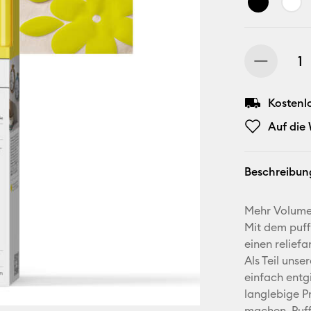
Kostenl
Auf die
Beschreibun
Mehr Volume
Mit dem puff
einen reliefa
Als Teil unse
einfach entg
langlebige P
machen. Puffi