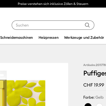
Preise verstehen sich inklusive Zöllen & Steuern
Verwende die Tab- und Shift+Tab-Tasten, um die Suche
Schneidemaschinen
Heizpressen
Werkzeuge und Zubehör
Artikelnr.
2011778
Puffiges
CHF 19.99
Farbe:
Gelb