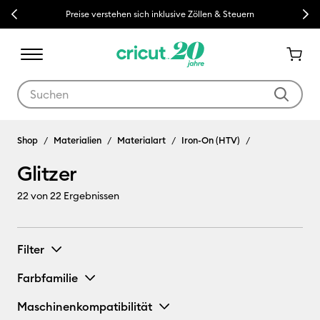
Previous
Next
Preise verstehen sich inklusive Zöllen & Steuern
Verwende die Tab- und Shift+Tab-Tasten, um die Suchergebnisse z
Shop
Materialien
Materialart
Iron-On (HTV)
Glitzer
22
von 22 Ergebnissen
Filter
Farbfamilie
Maschinenkompatibilität