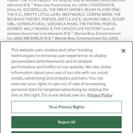
FRIDAY THE 13TH, FREDDY VS. JASON, and all related characters and
elements © & ™ New Line Productions, Inc. (sXX); CADDYSHACK,
DALLAS, GOODFELLAS, THE GREAT GATSBY, READY PLAYER ONE,
THE O.C., PRETTY LITTLE LIARS, WESTWORLD, CORPSE BRIDE, THE
BIG BANG THEORY, FRIENDS, BEETLEJUICE, GILMORE GIRLS, GOSSIP
GIRL, SUPERNATURAL, VERONICA MARS, THE MATRIX, MORTAL
KOMBAT, WILLY WONKA & THE CHOCOLATE FACTORY and all
related characters and elements © & ™ Warner Bros. Entertainment
Inc. (sXX); WB SHIELD: © & ™ Warner Bros. Entertainment Inc. (sXX);
HOUSE OF THE DRAGON, GAME OF THRONES, and all related
characters and elements © & ™ Home Box Office, Inc. (sXX); CHILLING
This website uses cookies and other tracking
ADVENTURES OF SABRINA, RIVERDALE © & ™ Warner Bros.
technologies to enhance user experience, to display
Entertainment Inc. Archie Comics and all related characters and
personalized advertisements and to analyze
elements © & ™ Archie Comic Publications, Inc. Used with permission.
performance and traffic on our website. We also share
(sXX); SEINFELD and all related characters and elements © & ™ Castle
Rock Entertainment. (sXX); TED LASSO © & ™ Warner Bros.
information about your use of our site with our social
Entertainment Inc. & Universal Television LLC (sXX); THE HOBBIT: AN
media, advertising and analytics partners. You can
UNEXPECTED JOURNEY, THE HOBBIT: THE DESOLATION OF SMAUG,
exercise your rights to opt-out of sale of processing
THE HOBBIT: THE BATTLE OF THE FIVE ARMIES, THE LORD OF THE
personal data for targeted advertising by clicking the
RINGS: THE FELLOWSHIP OF THE RING, THE LORD OF THE RINGS: THE
link on the right. For more details see our
Privacy Policy
TWO TOWERS, THE LORD OF THE RINGS: THE RETURN OF THE KING
and the names of the characters, items, events and places therein are
TM of The Saul Zaentz Company d/b/a Middle-earth Enterprises
Your Privacy Rights
under license to New Line Productions, Inc. (sXX), © Warner Bros.
Entertainment Inc. All rights reserved; WHERE THE WILD THINGS ARE
and all related characters and elements © Warner Bros.
Reject All
Entertainment Inc. (sXX); WIZARDING WORLD and all related
trademarks, characters, names, and indicia are © & ™ Warner Bros.