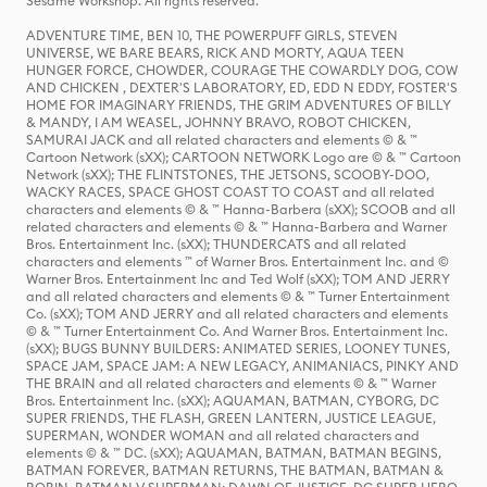
Sesame Workshop. All rights reserved.
ADVENTURE TIME, BEN 10, THE POWERPUFF GIRLS, STEVEN
UNIVERSE, WE BARE BEARS, RICK AND MORTY, AQUA TEEN
HUNGER FORCE, CHOWDER, COURAGE THE COWARDLY DOG, COW
AND CHICKEN , DEXTER'S LABORATORY, ED, EDD N EDDY, FOSTER'S
HOME FOR IMAGINARY FRIENDS, THE GRIM ADVENTURES OF BILLY
& MANDY, I AM WEASEL, JOHNNY BRAVO, ROBOT CHICKEN,
SAMURAI JACK and all related characters and elements © & ™
Cartoon Network (sXX); CARTOON NETWORK Logo are © & ™ Cartoon
Network (sXX); THE FLINTSTONES, THE JETSONS, SCOOBY-DOO,
WACKY RACES, SPACE GHOST COAST TO COAST and all related
characters and elements © & ™ Hanna-Barbera (sXX); SCOOB and all
related characters and elements © & ™ Hanna-Barbera and Warner
Bros. Entertainment Inc. (sXX); THUNDERCATS and all related
characters and elements ™ of Warner Bros. Entertainment Inc. and ©
Warner Bros. Entertainment Inc and Ted Wolf (sXX); TOM AND JERRY
and all related characters and elements © & ™ Turner Entertainment
Co. (sXX); TOM AND JERRY and all related characters and elements
© & ™ Turner Entertainment Co. And Warner Bros. Entertainment Inc.
(sXX); BUGS BUNNY BUILDERS: ANIMATED SERIES, LOONEY TUNES,
SPACE JAM, SPACE JAM: A NEW LEGACY, ANIMANIACS, PINKY AND
THE BRAIN and all related characters and elements © & ™ Warner
Bros. Entertainment Inc. (sXX); AQUAMAN, BATMAN, CYBORG, DC
SUPER FRIENDS, THE FLASH, GREEN LANTERN, JUSTICE LEAGUE,
SUPERMAN, WONDER WOMAN and all related characters and
elements © & ™ DC. (sXX); AQUAMAN, BATMAN, BATMAN BEGINS,
BATMAN FOREVER, BATMAN RETURNS, THE BATMAN, BATMAN &