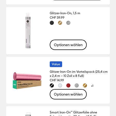
Glitzer-Iron-On, 1,5 m
CHF 39.99
Optionen wählen
Value
Glitzer Iron-On im Vorteilspack (25,4 cm
x 2,4 m – 10 Zoll x 8 Fuß)
CHF 14.99
+1
Optionen wählen
Smart Iron-On™ Glitzerfolie ohne