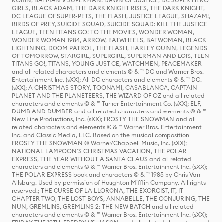
ROBIN, BATMAN V SUPERMAN: DAWN OF JUSTICE, DC SUPER HERO
GIRLS, BLACK ADAM, THE DARK KNIGHT RISES, THE DARK KNIGHT,
DC LEAGUE OF SUPER-PETS, THE FLASH, JUSTICE LEAGUE, SHAZAM!,
BIRDS OF PREY, SUICIDE SQUAD, SUICIDE SQUAD: KILL THE JUSTICE
LEAGUE, TEEN TITANS GO! TO THE MOVIES, WONDER WOMAN,
WONDER WOMAN 1984, ARROW, BATWHEELS, BATWOMAN, BLACK
LIGHTNING, DOOM PATROL, THE FLASH, HARLEY QUINN, LEGENDS
OF TOMORROW, STARGIRL, SUPERGIRL, SUPERMAN AND LOIS, TEEN
TITANS GO!, TITANS, YOUNG JUSTICE, WATCHMEN, PEACEMAKER
and all related characters and elements © & ™ DC and Warner Bros.
Entertainment Inc. (sXX); All DC characters and elements © & ™ DC.
(sXX); A CHRISTMAS STORY, TOONAMI, CASABLANCA, CAPTAIN
PLANET AND THE PLANETEERS, THE WIZARD OF OZ and all related
characters and elements © & ™ Turner Entertainment Co. (sXX); ELF,
DUMB AND DUMBER and all related characters and elements © & ™
New Line Productions, Inc. (sXX); FROSTY THE SNOWMAN and all
related characters and elements © & ™ Warner Bros. Entertainment
Inc. and Classic Media, LLC. Based on the musical composition
FROSTY THE SNOWMAN © Warner/Chappell Music, Inc. (sXX);
NATIONAL LAMPOON'S CHRISTMAS VACATION, THE POLAR
EXPRESS, THE YEAR WITHOUT A SANTA CLAUS and all related
characters and elements © & ™ Warner Bros. Entertainment Inc. (sXX);
THE POLAR EXPRESS book and characters © & ™ 1985 by Chris Van
Allsburg. Used by permission of Houghton Mifflin Company. All rights
reserved.; THE CURSE OF LA LLORONA, THE EXORCIST, IT, IT
CHAPTER TWO, THE LOST BOYS, ANNABELLE, THE CONJURING, THE
NUN, GREMLINS, GREMLINS 2: THE NEW BATCH and all related
characters and elements © & ™ Warner Bros. Entertainment Inc. (sXX);