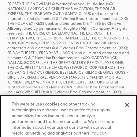
FROSTY THE SNOWMAN © Warner/Chappell Music, Inc. (sXX);
NATIONAL LAMPOON'S CHRISTMAS VACATION, THE POLAR
EXPRESS, THE YEAR WITHOUT A SANTA CLAUS and all related
characters and elements © & ™ Warner Bros. Entertainment Inc. (sXX);
THE POLAR EXPRESS book and characters © & ™ 1985 by Chris Van
Allsburg. Used by permission of Houghton Mifflin Company. All rights
reserved.; THE CURSE OF LA LLORONA, THE EXORCIST, IT, IT
CHAPTER TWO, THE LOST BOYS, ANNABELLE, THE CONJURING, THE
NUN, GREMLINS, GREMLINS 2: THE NEW BATCH and all related
characters and elements © & ™ Warner Bros. Entertainment Inc. (sXX);
FRIDAY THE 13TH, FREDDY VS. JASON, and all related characters and
elements © & ™ New Line Productions, Inc. (sXX); CADDYSHACK,
DALLAS, GOODFELLAS, THE GREAT GATSBY, READY PLAYER ONE,
THE O.C., PRETTY LITTLE LIARS, WESTWORLD, CORPSE BRIDE, THE
BIG BANG THEORY, FRIENDS, BEETLEJUICE, GILMORE GIRLS, GOSSIP
GIRL, SUPERNATURAL, VERONICA MARS, THE MATRIX, MORTAL
KOMBAT, WILLY WONKA & THE CHOCOLATE FACTORY and all
related characters and elements © & ™ Warner Bros. Entertainment
Inc. (sXX); WB SHIELD: © & ™ Warner Bros. Entertainment Inc. (sXX);
HOUSE OF THE DRAGON, GAME OF THRONES, and all related
characters and elements © & ™ Home Box Office, Inc. (sXX); CHILLING
This website uses cookies and other tracking
ADVENTURES OF SABRINA, RIVERDALE © & ™ Warner Bros.
technologies to enhance user experience, to display
Entertainment Inc. Archie Comics and all related characters and
personalized advertisements and to analyze
elements © & ™ Archie Comic Publications, Inc. Used with permission.
(sXX); SEINFELD and all related characters and elements © & ™ Castle
performance and traffic on our website. We also share
Rock Entertainment. (sXX); TED LASSO © & ™ Warner Bros.
information about your use of our site with our social
Entertainment Inc. & Universal Television LLC (sXX); THE HOBBIT: AN
media, advertising and analytics partners. You can
UNEXPECTED JOURNEY, THE HOBBIT: THE DESOLATION OF SMAUG,