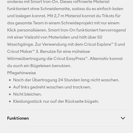
anderes mit Smart Iron-On. Dieses raffinierte Material
funktioniert ohne Schneidematte, sodass du es einfach laden
Pinterest
und loslegen kannst. Mit 2,7 m Material kannst du Trikots für
das gesamte Team in einem Schneideprojekt mit nur einem
Facebook
Klick personalisieren. Smart Iron-On funktioniert hervorragend
mit einer Vielzahl von Materialien und hält über 50
X
Waschgänge. Zur Verwendung mit dem Cricut Explore™ 3 und
Cricut Maker™ 3. Benutze für eine mühelose
Wärmeübertragung die Cricut EasyPress™. Alternativ kannst
du auch ein Bügeleisen benutzen.
Pflegehinweise
Nach der Übertragung 24 Stunden lang nicht waschen.
Auf links gedreht waschen und trocknen.
Nicht bleichen.
Kleidungsstück nur auf der Rückseite bügeln.
Funktionen