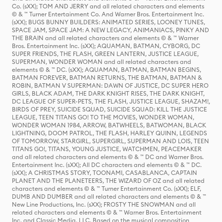
Co. (sXX); TOM AND JERRY and all related characters and elements
© & ™ Turner Entertainment Co. And Warner Bros. Entertainment Inc.
(sXX); BUGS BUNNY BUILDERS: ANIMATED SERIES, LOONEY TUNES,
SPACE JAM, SPACE JAM: A NEW LEGACY, ANIMANIACS, PINKY AND
THE BRAIN and all related characters and elements © & ™ Warner
Bros. Entertainment Inc. (sXX); AQUAMAN, BATMAN, CYBORG, DC
SUPER FRIENDS, THE FLASH, GREEN LANTERN, JUSTICE LEAGUE,
SUPERMAN, WONDER WOMAN and all related characters and
elements © & ™ DC. (sXX); AQUAMAN, BATMAN, BATMAN BEGINS,
BATMAN FOREVER, BATMAN RETURNS, THE BATMAN, BATMAN &
ROBIN, BATMAN V SUPERMAN: DAWN OF JUSTICE, DC SUPER HERO
GIRLS, BLACK ADAM, THE DARK KNIGHT RISES, THE DARK KNIGHT,
DC LEAGUE OF SUPER-PETS, THE FLASH, JUSTICE LEAGUE, SHAZAM!,
BIRDS OF PREY, SUICIDE SQUAD, SUICIDE SQUAD: KILL THE JUSTICE
LEAGUE, TEEN TITANS GO! TO THE MOVIES, WONDER WOMAN,
WONDER WOMAN 1984, ARROW, BATWHEELS, BATWOMAN, BLACK
LIGHTNING, DOOM PATROL, THE FLASH, HARLEY QUINN, LEGENDS
OF TOMORROW, STARGIRL, SUPERGIRL, SUPERMAN AND LOIS, TEEN
TITANS GO!, TITANS, YOUNG JUSTICE, WATCHMEN, PEACEMAKER
and all related characters and elements © & ™ DC and Warner Bros.
Entertainment Inc. (sXX); All DC characters and elements © & ™ DC.
(sXX); A CHRISTMAS STORY, TOONAMI, CASABLANCA, CAPTAIN
PLANET AND THE PLANETEERS, THE WIZARD OF OZ and all related
characters and elements © & ™ Turner Entertainment Co. (sXX); ELF,
DUMB AND DUMBER and all related characters and elements © & ™
New Line Productions, Inc. (sXX); FROSTY THE SNOWMAN and all
related characters and elements © & ™ Warner Bros. Entertainment
Inc. and Classic Media, LLC. Based on the musical composition