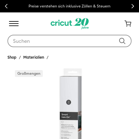
Previous
Next
Preise verstehen sich inklusive Zöllen & Steuern
Verwende die Tab- und Shift+Tab-Tasten, um die Suchergebnisse z
Shop
Materialien
Großmengen