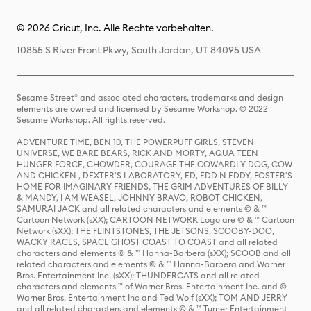
© 2026 Cricut, Inc. Alle Rechte vorbehalten.
10855 S River Front Pkwy, South Jordan, UT 84095 USA
Sesame Street® and associated characters, trademarks and design
elements are owned and licensed by Sesame Workshop. © 2022
Sesame Workshop. All rights reserved.
ADVENTURE TIME, BEN 10, THE POWERPUFF GIRLS, STEVEN
UNIVERSE, WE BARE BEARS, RICK AND MORTY, AQUA TEEN
HUNGER FORCE, CHOWDER, COURAGE THE COWARDLY DOG, COW
AND CHICKEN , DEXTER'S LABORATORY, ED, EDD N EDDY, FOSTER'S
HOME FOR IMAGINARY FRIENDS, THE GRIM ADVENTURES OF BILLY
& MANDY, I AM WEASEL, JOHNNY BRAVO, ROBOT CHICKEN,
SAMURAI JACK and all related characters and elements © & ™
Cartoon Network (sXX); CARTOON NETWORK Logo are © & ™ Cartoon
Network (sXX); THE FLINTSTONES, THE JETSONS, SCOOBY-DOO,
WACKY RACES, SPACE GHOST COAST TO COAST and all related
characters and elements © & ™ Hanna-Barbera (sXX); SCOOB and all
related characters and elements © & ™ Hanna-Barbera and Warner
Bros. Entertainment Inc. (sXX); THUNDERCATS and all related
characters and elements ™ of Warner Bros. Entertainment Inc. and ©
Warner Bros. Entertainment Inc and Ted Wolf (sXX); TOM AND JERRY
and all related characters and elements © & ™ Turner Entertainment