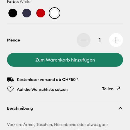
Farbe:
White
Menge
Zum Warenkorb hinzufügen
Kostenloser versand ab CHF50 *
Teilen
Auf die Wunschliste setzen
Link
Beschreibung
kopieren
E-Mail-
Verziere Ärmel, Taschen, Hosenbeine oder etwas ganz
Adresse