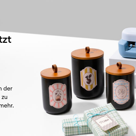
tzt
n der
 zu
 mehr
.