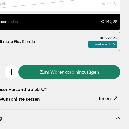
zeln
€ 119,99
senzielles
€ 149,99
€ 279,99
ltimate Plus Bundle
Im Wert von € 315
Zum Warenkorb hinzufügen
oser versand ab 50 €*
Teilen
 Wunschliste setzen
Link
g
kopieren