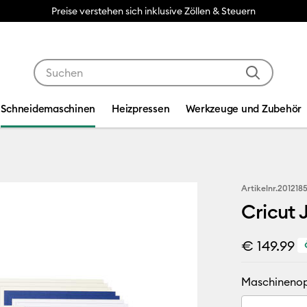
Kostenloser Versand ab €50
Verwende die Tab- und Shift+Tab-Tasten, um die Suche
Schneidemaschinen
Heizpressen
Werkzeuge und Zubehör
Artikelnr.
201218
Cricut 
€ 149.99
Maschinenop