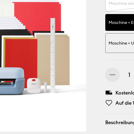
Maschine ein
Maschine + Es
Maschine + U
Kostenl
Auf die
Beschreibun