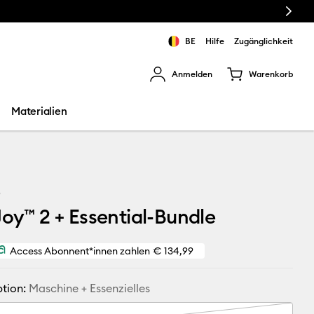
Next
BE
Hilfe
Zugänglichkeit
Anmelden
Warenkorb
rgebnisse zu navigieren.
Materialien
5
Joy™ 2 + Essential-Bundle
Access Abonnent*innen zahlen
€ 134,99
tion:
Maschine + Essenzielles