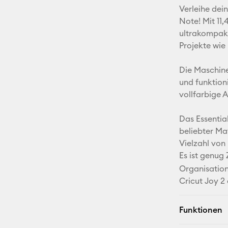
Verleihe dei
Note! Mit 11,
ultrakompakt
Projekte wie 
Die Maschine
und funktion
vollfarbige A
Das Essentia
beliebter Mat
Vielzahl von
Es ist genug 
Organisation
Cricut Joy 2
Funktionen