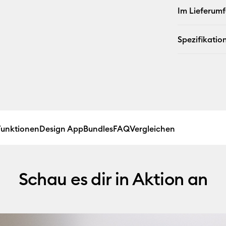
Im Lieferum
Spezifikatio
Funktionen
Design App
Bundles
FAQ
Vergleichen
Schau es dir in Aktion an