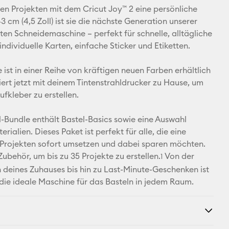
E-Mail-
nen Projekten mit dem Cricut Joy™ 2 eine persönliche
Adresse
43 cm (4,5 Zoll) ist sie die nächste Generation unserer
en Schneidemaschine – perfekt für schnelle, alltägliche
Pinterest
individuelle Karten, einfache Sticker und Etiketten.
Facebook
 ist in einer Reihe von kräftigen neuen Farben erhältlich
iert jetzt mit deinem Tintenstrahldrucker zu Hause, um
X
ufkleber zu erstellen.
l-Bundle enthält Bastel-Basics sowie eine Auswahl
erialien. Dieses Paket ist perfekt für alle, die eine
 Projekten sofort umsetzen und dabei sparen möchten.
Zubehör, um bis zu 35 Projekte zu erstellen.
Von der
1
 deines Zuhauses bis hin zu Last-Minute-Geschenken ist
 die ideale Maschine für das Basteln in jedem Raum.