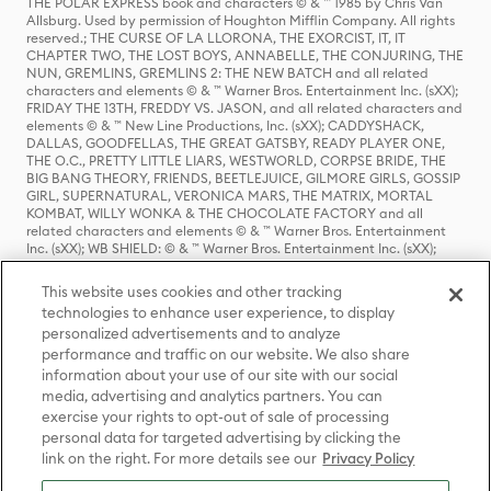
THE POLAR EXPRESS book and characters © & ™ 1985 by Chris Van
Allsburg. Used by permission of Houghton Mifflin Company. All rights
reserved.; THE CURSE OF LA LLORONA, THE EXORCIST, IT, IT
CHAPTER TWO, THE LOST BOYS, ANNABELLE, THE CONJURING, THE
NUN, GREMLINS, GREMLINS 2: THE NEW BATCH and all related
characters and elements © & ™ Warner Bros. Entertainment Inc. (sXX);
FRIDAY THE 13TH, FREDDY VS. JASON, and all related characters and
elements © & ™ New Line Productions, Inc. (sXX); CADDYSHACK,
DALLAS, GOODFELLAS, THE GREAT GATSBY, READY PLAYER ONE,
THE O.C., PRETTY LITTLE LIARS, WESTWORLD, CORPSE BRIDE, THE
BIG BANG THEORY, FRIENDS, BEETLEJUICE, GILMORE GIRLS, GOSSIP
GIRL, SUPERNATURAL, VERONICA MARS, THE MATRIX, MORTAL
KOMBAT, WILLY WONKA & THE CHOCOLATE FACTORY and all
related characters and elements © & ™ Warner Bros. Entertainment
Inc. (sXX); WB SHIELD: © & ™ Warner Bros. Entertainment Inc. (sXX);
HOUSE OF THE DRAGON, GAME OF THRONES, and all related
characters and elements © & ™ Home Box Office, Inc. (sXX); CHILLING
This website uses cookies and other tracking
ADVENTURES OF SABRINA, RIVERDALE © & ™ Warner Bros.
technologies to enhance user experience, to display
Entertainment Inc. Archie Comics and all related characters and
personalized advertisements and to analyze
elements © & ™ Archie Comic Publications, Inc. Used with permission.
performance and traffic on our website. We also share
(sXX); SEINFELD and all related characters and elements © & ™ Castle
Rock Entertainment. (sXX); TED LASSO © & ™ Warner Bros.
information about your use of our site with our social
Entertainment Inc. & Universal Television LLC (sXX); THE HOBBIT: AN
media, advertising and analytics partners. You can
UNEXPECTED JOURNEY, THE HOBBIT: THE DESOLATION OF SMAUG,
exercise your rights to opt-out of sale of processing
THE HOBBIT: THE BATTLE OF THE FIVE ARMIES, THE LORD OF THE
personal data for targeted advertising by clicking the
RINGS: THE FELLOWSHIP OF THE RING, THE LORD OF THE RINGS: THE
link on the right. For more details see our
Privacy Policy
TWO TOWERS, THE LORD OF THE RINGS: THE RETURN OF THE KING
and the names of the characters, items, events and places therein are