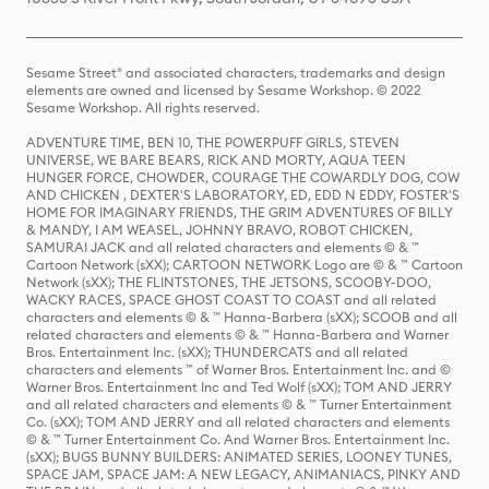
Sesame Street® and associated characters, trademarks and design
elements are owned and licensed by Sesame Workshop. © 2022
Sesame Workshop. All rights reserved.
ADVENTURE TIME, BEN 10, THE POWERPUFF GIRLS, STEVEN
UNIVERSE, WE BARE BEARS, RICK AND MORTY, AQUA TEEN
HUNGER FORCE, CHOWDER, COURAGE THE COWARDLY DOG, COW
AND CHICKEN , DEXTER'S LABORATORY, ED, EDD N EDDY, FOSTER'S
HOME FOR IMAGINARY FRIENDS, THE GRIM ADVENTURES OF BILLY
& MANDY, I AM WEASEL, JOHNNY BRAVO, ROBOT CHICKEN,
SAMURAI JACK and all related characters and elements © & ™
Cartoon Network (sXX); CARTOON NETWORK Logo are © & ™ Cartoon
Network (sXX); THE FLINTSTONES, THE JETSONS, SCOOBY-DOO,
WACKY RACES, SPACE GHOST COAST TO COAST and all related
characters and elements © & ™ Hanna-Barbera (sXX); SCOOB and all
related characters and elements © & ™ Hanna-Barbera and Warner
Bros. Entertainment Inc. (sXX); THUNDERCATS and all related
characters and elements ™ of Warner Bros. Entertainment Inc. and ©
Warner Bros. Entertainment Inc and Ted Wolf (sXX); TOM AND JERRY
and all related characters and elements © & ™ Turner Entertainment
Co. (sXX); TOM AND JERRY and all related characters and elements
© & ™ Turner Entertainment Co. And Warner Bros. Entertainment Inc.
(sXX); BUGS BUNNY BUILDERS: ANIMATED SERIES, LOONEY TUNES,
SPACE JAM, SPACE JAM: A NEW LEGACY, ANIMANIACS, PINKY AND