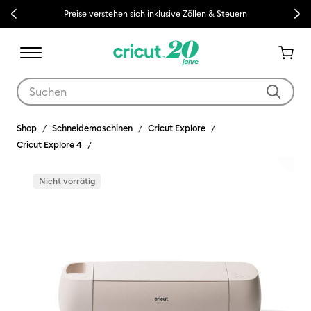
Previous
Next
Kostenloser Versand ab €50
Verwende die Tab- und Shift+Tab-Tasten, um die Suchergebnisse z
Shop
Schneidemaschinen
Cricut Explore
Cricut Explore 4
Nicht vorrätig