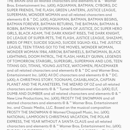
THE BRAIN and all related characters and elements © & ™ Warner
Bros. Entertainment Inc. (sXX); AQUAMAN, BATMAN, CYBORG, DC
SUPER FRIENDS, THE FLASH, GREEN LANTERN, JUSTICE LEAGUE,
SUPERMAN, WONDER WOMAN and all related characters and
elements © & ™ DC. (sXX); AQUAMAN, BATMAN, BATMAN BEGINS,
BATMAN FOREVER, BATMAN RETURNS, THE BATMAN, BATMAN &
ROBIN, BATMAN V SUPERMAN: DAWN OF JUSTICE, DC SUPER HERO
GIRLS, BLACK ADAM, THE DARK KNIGHT RISES, THE DARK KNIGHT,
DC LEAGUE OF SUPER-PETS, THE FLASH, JUSTICE LEAGUE, SHAZAM!,
BIRDS OF PREY, SUICIDE SQUAD, SUICIDE SQUAD: KILL THE JUSTICE
LEAGUE, TEEN TITANS GO! TO THE MOVIES, WONDER WOMAN,
WONDER WOMAN 1984, ARROW, BATWHEELS, BATWOMAN, BLACK
LIGHTNING, DOOM PATROL, THE FLASH, HARLEY QUINN, LEGENDS
OF TOMORROW, STARGIRL, SUPERGIRL, SUPERMAN AND LOIS, TEEN
TITANS GO!, TITANS, YOUNG JUSTICE, WATCHMEN, PEACEMAKER
and all related characters and elements © & ™ DC and Warner Bros.
Entertainment Inc. (sXX); All DC characters and elements © & ™ DC.
(sXX); A CHRISTMAS STORY, TOONAMI, CASABLANCA, CAPTAIN
PLANET AND THE PLANETEERS, THE WIZARD OF OZ and all related
characters and elements © & ™ Turner Entertainment Co. (sXX); ELF,
DUMB AND DUMBER and all related characters and elements © & ™
New Line Productions, Inc. (sXX); FROSTY THE SNOWMAN and all
related characters and elements © & ™ Warner Bros. Entertainment
Inc. and Classic Media, LLC. Based on the musical composition
FROSTY THE SNOWMAN © Warner/Chappell Music, Inc. (sXX);
NATIONAL LAMPOON'S CHRISTMAS VACATION, THE POLAR
EXPRESS, THE YEAR WITHOUT A SANTA CLAUS and all related
characters and elements © & ™ Warner Bros. Entertainment Inc. (sXX);