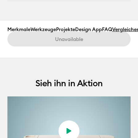
Merkmale
Werkzeuge
Projekte
Design App
FAQ
Vergleiche
Unavailable
Sieh ihn in Aktion
Video abspielen