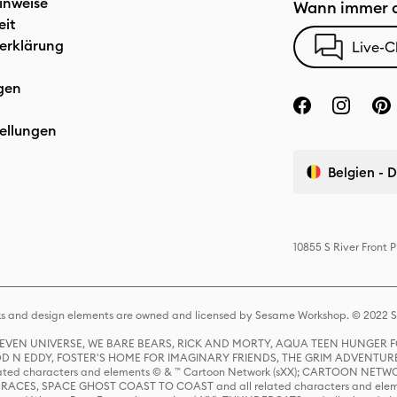
inweise
Wann immer d
eit
erklärung
Live-C
gen
ellungen
Belgien - 
10855 S River Front
s and design elements are owned and licensed by Sesame Workshop. © 2022 Se
 STEVEN UNIVERSE, WE BARE BEARS, RICK AND MORTY, AQUA TEEN HUNGE
D N EDDY, FOSTER'S HOME FOR IMAGINARY FRIENDS, THE GRIM ADVENTURE
ed characters and elements © & ™ Cartoon Network (sXX); CARTOON NETWOR
ES, SPACE GHOST COAST TO COAST and all related characters and elemen