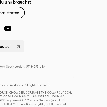
u uns brauchst
hat starten
Deutsch
 Pkwy, South Jordan, UT 84095 USA
same Workshop. All rights reserved.
R FORCE, CHOWDER, COURAGE THE COWARDLY DOG,
S OF BILLY & MANDY, I AM WEASEL, JOHNNY
K Logo are © & ™ Cartoon Network (sXX); THE
ts © & ™ Hanna-Barbera (sXX); SCOOB and all