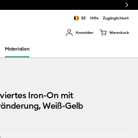
Next
BE
Hilfe
Zugänglichkeit
Anmelden
Warenkorb
rgebnisse zu navigieren.
Materialien
8
viertes Iron-On mit
ränderung, Weiß-Gelb
w