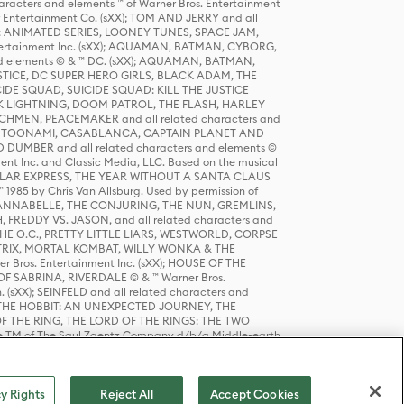
racters and elements ™ of Warner Bros. Entertainment
r Entertainment Co. (sXX); TOM AND JERRY and all
DERS: ANIMATED SERIES, LOONEY TUNES, SPACE JAM,
tertainment Inc. (sXX); AQUAMAN, BATMAN, CYBORG,
 elements © & ™ DC. (sXX); AQUAMAN, BATMAN,
ICE, DC SUPER HERO GIRLS, BLACK ADAM, THE
CIDE SQUAD, SUICIDE SQUAD: KILL THE JUSTICE
 LIGHTNING, DOOM PATROL, THE FLASH, HARLEY
HMEN, PEACEMAKER and all related characters and
 STORY, TOONAMI, CASABLANCA, CAPTAIN PLANET AND
D DUMBER and all related characters and elements ©
nt Inc. and Classic Media, LLC. Based on the musical
POLAR EXPRESS, THE YEAR WITHOUT A SANTA CLAUS
1985 by Chris Van Allsburg. Used by permission of
YS, ANNABELLE, THE CONJURING, THE NUN, GREMLINS,
H, FREDDY VS. JASON, and all related characters and
THE O.C., PRETTY LITTLE LIARS, WESTWORLD, CORPSE
ATRIX, MORTAL KOMBAT, WILLY WONKA & THE
r Bros. Entertainment Inc. (sXX); HOUSE OF THE
OF SABRINA, RIVERDALE © & ™ Warner Bros.
. (sXX); SEINFELD and all related characters and
sXX); THE HOBBIT: AN UNEXPECTED JOURNEY, THE
F THE RING, THE LORD OF THE RINGS: THE TWO
e TM of The Saul Zaentz Company d/b/a Middle-earth
D THINGS ARE and all related characters and elements ©
 Bros. Entertainment Inc. (sXX); © Warner Bros.
y Rights
Reject All
Accept Cookies