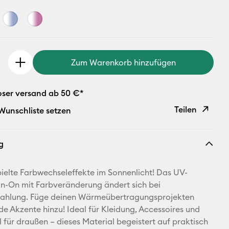
Zum Warenkorb hinzufügen
oser versand ab 50 €*
Teilen
 Wunschliste setzen
Link
g
kopieren
E-Mail-
spielte Farbwechseleffekte im Sonnenlicht! Das UV-
Adresse
ron-On mit Farbveränderung ändert sich bei
rahlung. Füge deinen Wärmeübertragungsprojekten
Pinterest
e Akzente hinzu! Ideal für Kleidung, Accessoires und
l für draußen – dieses Material begeistert auf praktisch