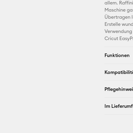
allem. Raffin
Maschine ga
Übertragen l
Erstelle wun
Verwendung m
Cricut EasyP
Funktionen
Kompatibilit
Pflegehinwe
Im Lieferum