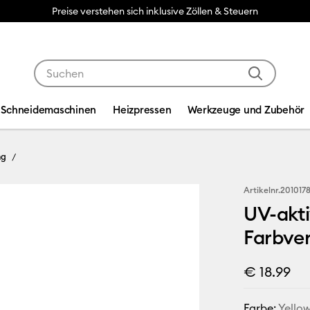
Preise verstehen sich inklusive Zöllen & Steuern
Verwende die Tab- und Shift+Tab-Tasten, um die Suche
Schneidemaschinen
Heizpressen
Werkzeuge und Zubehör
ng
Artikelnr.
201017
UV-akti
Farbve
€ 18.99
Farbe:
Yello