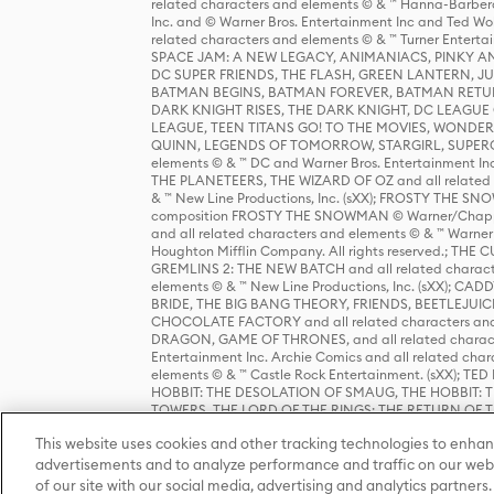
related characters and elements © & ™ Hanna-Barbera
Inc. and © Warner Bros. Entertainment Inc and Ted Wo
related characters and elements © & ™ Turner Ente
SPACE JAM: A NEW LEGACY, ANIMANIACS, PINKY AND T
DC SUPER FRIENDS, THE FLASH, GREEN LANTERN, JU
BATMAN BEGINS, BATMAN FOREVER, BATMAN RETUR
DARK KNIGHT RISES, THE DARK KNIGHT, DC LEAGUE O
LEAGUE, TEEN TITANS GO! TO THE MOVIES, WOND
QUINN, LEGENDS OF TOMORROW, STARGIRL, SUPERGIR
elements © & ™ DC and Warner Bros. Entertainment 
THE PLANETEERS, THE WIZARD OF OZ and all related c
& ™ New Line Productions, Inc. (sXX); FROSTY THE SNO
composition FROSTY THE SNOWMAN © Warner/Chapp
and all related characters and elements © & ™ Warner
Houghton Mifflin Company. All rights reserved.; 
GREMLINS 2: THE NEW BATCH and all related character
elements © & ™ New Line Productions, Inc. (sXX);
BRIDE, THE BIG BANG THEORY, FRIENDS, BEETLEJUI
CHOCOLATE FACTORY and all related characters and el
DRAGON, GAME OF THRONES, and all related characte
Entertainment Inc. Archie Comics and all related char
elements © & ™ Castle Rock Entertainment. (sXX); TE
HOBBIT: THE DESOLATION OF SMAUG, THE HOBBIT: TH
TOWERS, THE LORD OF THE RINGS: THE RETURN OF THE 
Enterprises under license to New Line Productions, In
This website uses cookies and other tracking technologies to enhan
Warner Bros. Entertainment Inc. (sXX); WIZARDING WORL
Entertainment Inc. All rights reserved.
advertisements and to analyze performance and traffic on our webs
of our site with our social media, advertising and analytics partners.