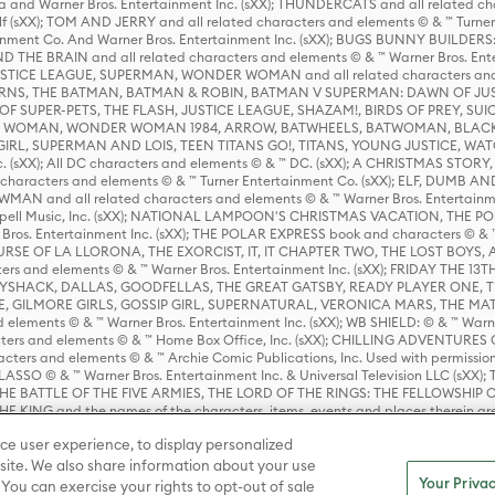
 and Warner Bros. Entertainment Inc. (sXX); THUNDERCATS and all related cha
lf (sXX); TOM AND JERRY and all related characters and elements © & ™ Turne
rtainment Co. And Warner Bros. Entertainment Inc. (sXX); BUGS BUNNY BUIL
HE BRAIN and all related characters and elements © & ™ Warner Bros. En
STICE LEAGUE, SUPERMAN, WONDER WOMAN and all related characters and
NS, THE BATMAN, BATMAN & ROBIN, BATMAN V SUPERMAN: DAWN OF JUST
F SUPER-PETS, THE FLASH, JUSTICE LEAGUE, SHAZAM!, BIRDS OF PREY, SUI
ER WOMAN, WONDER WOMAN 1984, ARROW, BATWHEELS, BATWOMAN, BLACK
L, SUPERMAN AND LOIS, TEEN TITANS GO!, TITANS, YOUNG JUSTICE, WATC
Inc. (sXX); All DC characters and elements © & ™ DC. (sXX); A CHRISTMAS
haracters and elements © & ™ Turner Entertainment Co. (sXX); ELF, DUMB AN
WMAN and all related characters and elements © & ™ Warner Bros. Entertainme
ell Music, Inc. (sXX); NATIONAL LAMPOON'S CHRISTMAS VACATION, THE 
 Bros. Entertainment Inc. (sXX); THE POLAR EXPRESS book and characters © & ™ 
THE CURSE OF LA LLORONA, THE EXORCIST, IT, IT CHAPTER TWO, THE LOST BO
s and elements © & ™ Warner Bros. Entertainment Inc. (sXX); FRIDAY THE 13T
 CADDYSHACK, DALLAS, GOODFELLAS, THE GREAT GATSBY, READY PLAYER ONE, 
CE, GILMORE GIRLS, GOSSIP GIRL, SUPERNATURAL, VERONICA MARS, THE M
ements © & ™ Warner Bros. Entertainment Inc. (sXX); WB SHIELD: © & ™ Warne
rs and elements © & ™ Home Box Office, Inc. (sXX); CHILLING ADVENTURES 
acters and elements © & ™ Archie Comic Publications, Inc. Used with permission
D LASSO © & ™ Warner Bros. Entertainment Inc. & Universal Television LLC (
E BATTLE OF THE FIVE ARMIES, THE LORD OF THE RINGS: THE FELLOWSHIP O
KING and the names of the characters, items, events and places therein ar
c. (sXX), © Warner Bros. Entertainment Inc. All rights reserved; WHERE THE WIL
ce user experience, to display personalized
D and all related trademarks, characters, names, and indicia are © & ™ Warner
ite. We also share information about your use
Your Privac
 You can exercise your rights to opt-out of sale