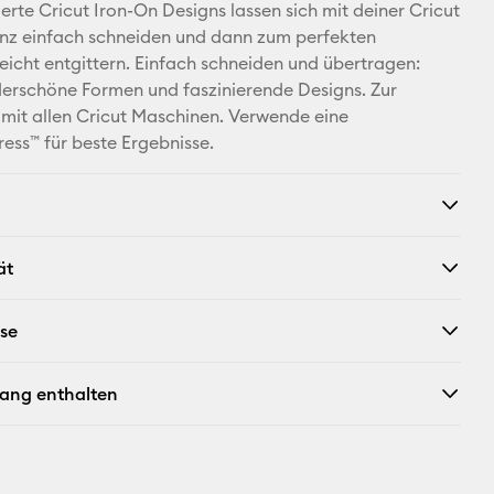
Facebook
ierte Cricut Iron-On Designs lassen sich mit deiner Cricut
nz einfach schneiden und dann zum perfekten
X
eicht entgittern. Einfach schneiden und übertragen:
derschöne Formen und faszinierende Designs. Zur
it allen Cricut Maschinen. Verwende eine
ress™ für beste Ergebnisse.
ät
ise
fang enthalten