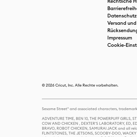
Rechtliche H
Barrierefreih
Datenschutz
Versand und
Rücksendun
Impressum
Cookie-Einst
© 2026 Cricut, Inc. Alle Rechte vorbehalten.
Sesame Street® and associated characters, trademark
ADVENTURE TIME, BEN 10, THE POWERPUFF GIRLS,
COW AND CHICKEN , DEXTER'S LABORATORY, ED, ED
BRAVO, ROBOT CHICKEN, SAMURAI JACK and all relat
FLINTSTONES, THE JETSONS, SCOOBY-DOO, WACKY RAC