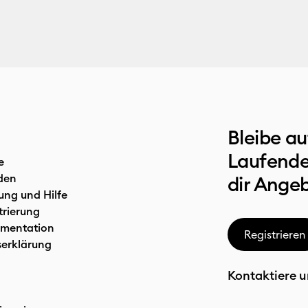
Bleibe a
Laufende
e
den
dir Ange
ung und Hilfe
trierung
mentation
Registrieren
serklärung
Kontaktiere u