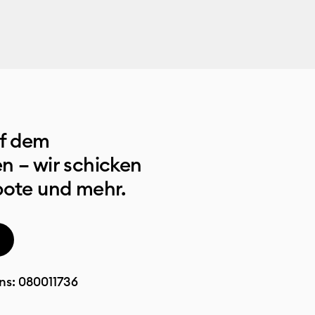
uf dem
n – wir schicken
bote und mehr.
ns:
080011736