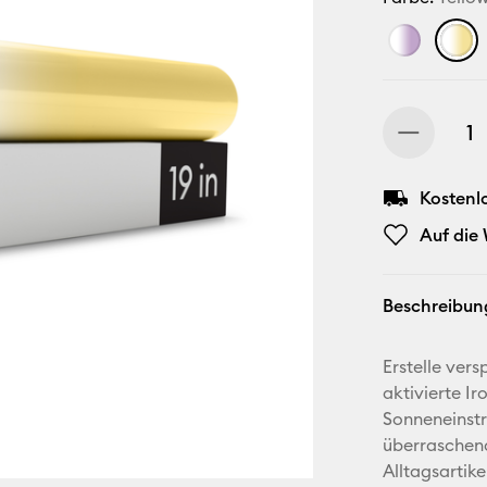
Kostenl
Auf die
Beschreibun
Erstelle ver
aktivierte I
Sonneneinst
überraschend
Alltagsartike