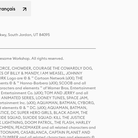
rançais
Pkwy, South Jordan, UT 84095
same Workshop. All rights reserved.
R FORCE, CHOWDER, COURAGE THE COWARDLY DOG,
S OF BILLY & MANDY, I AM WEASEL, JOHNNY
K Logo are © & ™ Cartoon Network (sXX); THE
ts © & ™ Hanna-Barbera (sXX); SCOOB and all
racters and elements ™ of Warner Bros. Entertainment
r Entertainment Co. (sXX); TOM AND JERRY and all
DERS: ANIMATED SERIES, LOONEY TUNES, SPACE JAM,
tertainment Inc. (sXX); AQUAMAN, BATMAN, CYBORG,
 elements © & ™ DC. (sXX); AQUAMAN, BATMAN,
ICE, DC SUPER HERO GIRLS, BLACK ADAM, THE
CIDE SQUAD, SUICIDE SQUAD: KILL THE JUSTICE
 LIGHTNING, DOOM PATROL, THE FLASH, HARLEY
HMEN, PEACEMAKER and all related characters and
 STORY, TOONAMI, CASABLANCA, CAPTAIN PLANET AND
D DUMBER and all related characters and elements ©