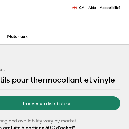
CA
Aide
Accessibilité
ns les résultats de recherche.
s
Matériaux
902
utils pour thermocollant et vinyle
Trouver un distributeur
ring and availability vary by market.
n gratuite à partir de 50€ d'achat*