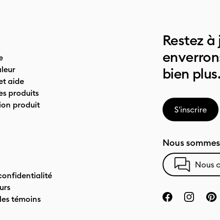
Restez à 
enverrons
e
leur
bien plus
t aide
es produits
on produit
S'inscrire
Nous sommes 
Nous c
confidentialité
urs
des témoins