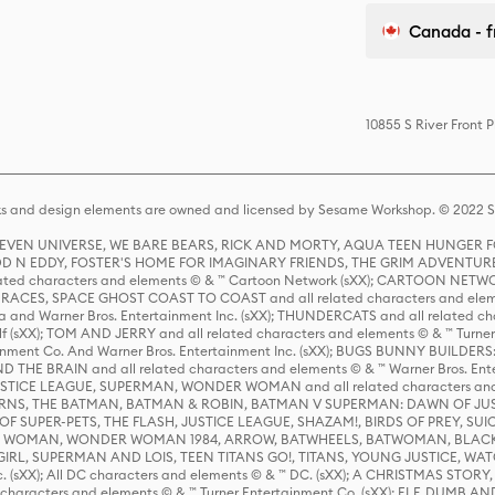
Canada - f
10855 S River Front 
s and design elements are owned and licensed by Sesame Workshop. © 2022 Se
 STEVEN UNIVERSE, WE BARE BEARS, RICK AND MORTY, AQUA TEEN HUNGE
D N EDDY, FOSTER'S HOME FOR IMAGINARY FRIENDS, THE GRIM ADVENTURE
ed characters and elements © & ™ Cartoon Network (sXX); CARTOON NETWOR
ES, SPACE GHOST COAST TO COAST and all related characters and elemen
 and Warner Bros. Entertainment Inc. (sXX); THUNDERCATS and all related cha
lf (sXX); TOM AND JERRY and all related characters and elements © & ™ Turne
rtainment Co. And Warner Bros. Entertainment Inc. (sXX); BUGS BUNNY BUIL
HE BRAIN and all related characters and elements © & ™ Warner Bros. En
STICE LEAGUE, SUPERMAN, WONDER WOMAN and all related characters and
NS, THE BATMAN, BATMAN & ROBIN, BATMAN V SUPERMAN: DAWN OF JUST
F SUPER-PETS, THE FLASH, JUSTICE LEAGUE, SHAZAM!, BIRDS OF PREY, SUI
ER WOMAN, WONDER WOMAN 1984, ARROW, BATWHEELS, BATWOMAN, BLACK
L, SUPERMAN AND LOIS, TEEN TITANS GO!, TITANS, YOUNG JUSTICE, WATC
Inc. (sXX); All DC characters and elements © & ™ DC. (sXX); A CHRISTMAS
haracters and elements © & ™ Turner Entertainment Co. (sXX); ELF, DUMB AN