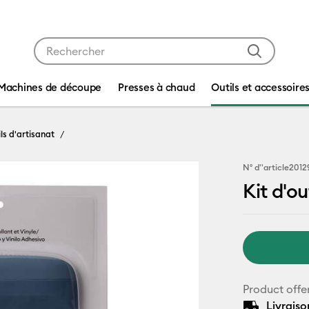
Utilisez les touches Tab et Shift plus pour naviguer da
Machines de découpe
Presses à chaud
Outils et accessoire
ls d'artisanat
N° d''article
2012
Kit d'o
Product offe
Livraiso