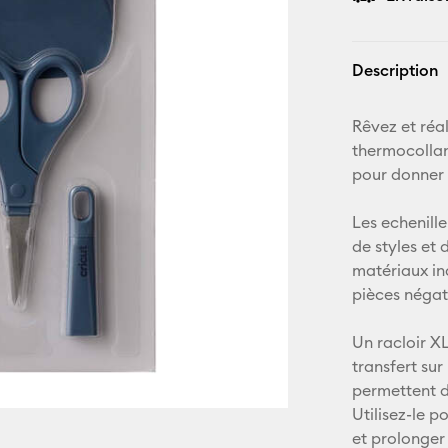
Description
Rêvez et réal
thermocollan
pour donner 
Les echenill
de styles et 
matériaux ind
pièces négati
Un racloir X
transfert sur
permettent d
Utilisez-le 
et prolonger 