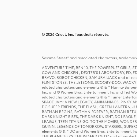
© 2026 Cricut, Inc. Tous droits réservés.
Sesame Street® and associated characters, trademark
ADVENTURE TIME, BEN 10, THE POWERPUFF GIRLS,
COW AND CHICKEN , DEXTER'S LABORATORY, ED, ED
BRAVO, ROBOT CHICKEN, SAMURAI JACK and all relat
FLINTSTONES, THE JETSONS, SCOOBY-DOO, WACKY RAC
related characters and elements © & ™ Hanna-Barbera
Inc. and © Warner Bros. Entertainment Inc and Ted Wo
related characters and elements © & ™ Turner Ente
SPACE JAM: A NEW LEGACY, ANIMANIACS, PINKY AND T
DC SUPER FRIENDS, THE FLASH, GREEN LANTERN, JU
BATMAN BEGINS, BATMAN FOREVER, BATMAN RETUR
DARK KNIGHT RISES, THE DARK KNIGHT, DC LEAGUE O
LEAGUE, TEEN TITANS GO! TO THE MOVIES, WOND
QUINN, LEGENDS OF TOMORROW, STARGIRL, SUPERGIR
elements © & ™ DC and Warner Bros. Entertainment 
THE PLANETEERS, THE WIZARD OF OZ and all related c