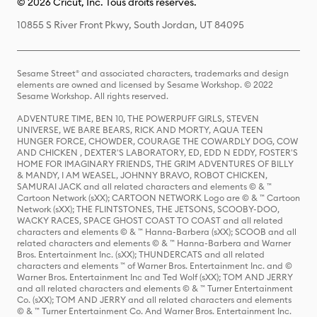
© 2026 Cricut, Inc. Tous droits réservés.
10855 S River Front Pkwy, South Jordan, UT 84095
Sesame Street® and associated characters, trademarks and design
elements are owned and licensed by Sesame Workshop. © 2022
Sesame Workshop. All rights reserved.
ADVENTURE TIME, BEN 10, THE POWERPUFF GIRLS, STEVEN
UNIVERSE, WE BARE BEARS, RICK AND MORTY, AQUA TEEN
HUNGER FORCE, CHOWDER, COURAGE THE COWARDLY DOG, COW
AND CHICKEN , DEXTER'S LABORATORY, ED, EDD N EDDY, FOSTER'S
HOME FOR IMAGINARY FRIENDS, THE GRIM ADVENTURES OF BILLY
& MANDY, I AM WEASEL, JOHNNY BRAVO, ROBOT CHICKEN,
SAMURAI JACK and all related characters and elements © & ™
Cartoon Network (sXX); CARTOON NETWORK Logo are © & ™ Cartoon
Network (sXX); THE FLINTSTONES, THE JETSONS, SCOOBY-DOO,
WACKY RACES, SPACE GHOST COAST TO COAST and all related
characters and elements © & ™ Hanna-Barbera (sXX); SCOOB and all
related characters and elements © & ™ Hanna-Barbera and Warner
Bros. Entertainment Inc. (sXX); THUNDERCATS and all related
characters and elements ™ of Warner Bros. Entertainment Inc. and ©
Warner Bros. Entertainment Inc and Ted Wolf (sXX); TOM AND JERRY
and all related characters and elements © & ™ Turner Entertainment
Co. (sXX); TOM AND JERRY and all related characters and elements
© & ™ Turner Entertainment Co. And Warner Bros. Entertainment Inc.