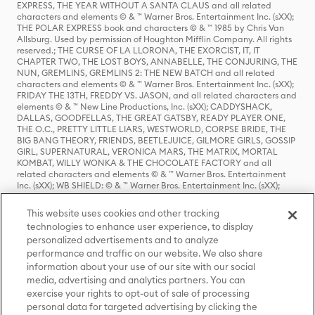
EXPRESS, THE YEAR WITHOUT A SANTA CLAUS and all related
characters and elements © & ™ Warner Bros. Entertainment Inc. (sXX);
THE POLAR EXPRESS book and characters © & ™ 1985 by Chris Van
Allsburg. Used by permission of Houghton Mifflin Company. All rights
reserved.; THE CURSE OF LA LLORONA, THE EXORCIST, IT, IT
CHAPTER TWO, THE LOST BOYS, ANNABELLE, THE CONJURING, THE
NUN, GREMLINS, GREMLINS 2: THE NEW BATCH and all related
characters and elements © & ™ Warner Bros. Entertainment Inc. (sXX);
FRIDAY THE 13TH, FREDDY VS. JASON, and all related characters and
elements © & ™ New Line Productions, Inc. (sXX); CADDYSHACK,
DALLAS, GOODFELLAS, THE GREAT GATSBY, READY PLAYER ONE,
THE O.C., PRETTY LITTLE LIARS, WESTWORLD, CORPSE BRIDE, THE
BIG BANG THEORY, FRIENDS, BEETLEJUICE, GILMORE GIRLS, GOSSIP
GIRL, SUPERNATURAL, VERONICA MARS, THE MATRIX, MORTAL
KOMBAT, WILLY WONKA & THE CHOCOLATE FACTORY and all
related characters and elements © & ™ Warner Bros. Entertainment
Inc. (sXX); WB SHIELD: © & ™ Warner Bros. Entertainment Inc. (sXX);
HOUSE OF THE DRAGON, GAME OF THRONES, and all related
characters and elements © & ™ Home Box Office, Inc. (sXX); CHILLING
This website uses cookies and other tracking
ADVENTURES OF SABRINA, RIVERDALE © & ™ Warner Bros.
technologies to enhance user experience, to display
Entertainment Inc. Archie Comics and all related characters and
personalized advertisements and to analyze
elements © & ™ Archie Comic Publications, Inc. Used with permission.
(sXX); SEINFELD and all related characters and elements © & ™ Castle
performance and traffic on our website. We also share
Rock Entertainment. (sXX); TED LASSO © & ™ Warner Bros.
information about your use of our site with our social
Entertainment Inc. & Universal Television LLC (sXX); THE HOBBIT: AN
media, advertising and analytics partners. You can
UNEXPECTED JOURNEY, THE HOBBIT: THE DESOLATION OF SMAUG,
exercise your rights to opt-out of sale of processing
THE HOBBIT: THE BATTLE OF THE FIVE ARMIES, THE LORD OF THE
personal data for targeted advertising by clicking the
RINGS: THE FELLOWSHIP OF THE RING, THE LORD OF THE RINGS: THE