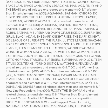
(sXX); BUGS BUNNY BUILDERS: ANIMATED SERIES, LOONEY TUNES,
SPACE JAM, SPACE JAM: A NEW LEGACY, ANIMANIACS, PINKY AND
THE BRAIN and all related characters and elements © & ™ Warner
Bros. Entertainment Inc. (sXX); AQUAMAN, BATMAN, CYBORG, DC
SUPER FRIENDS, THE FLASH, GREEN LANTERN, JUSTICE LEAGUE,
SUPERMAN, WONDER WOMAN and all related characters and
elements © & ™ DC. (sXX); AQUAMAN, BATMAN, BATMAN BEGINS,
BATMAN FOREVER, BATMAN RETURNS, THE BATMAN, BATMAN &
ROBIN, BATMAN V SUPERMAN: DAWN OF JUSTICE, DC SUPER HERO
GIRLS, BLACK ADAM, THE DARK KNIGHT RISES, THE DARK KNIGHT,
DC LEAGUE OF SUPER-PETS, THE FLASH, JUSTICE LEAGUE, SHAZAM!,
BIRDS OF PREY, SUICIDE SQUAD, SUICIDE SQUAD: KILL THE JUSTICE
LEAGUE, TEEN TITANS GO! TO THE MOVIES, WONDER WOMAN,
WONDER WOMAN 1984, ARROW, BATWHEELS, BATWOMAN, BLACK
LIGHTNING, DOOM PATROL, THE FLASH, HARLEY QUINN, LEGENDS
OF TOMORROW, STARGIRL, SUPERGIRL, SUPERMAN AND LOIS, TEEN
TITANS GO!, TITANS, YOUNG JUSTICE, WATCHMEN, PEACEMAKER
and all related characters and elements © & ™ DC and Warner Bros.
Entertainment Inc. (sXX); All DC characters and elements © & ™ DC.
(sXX); A CHRISTMAS STORY, TOONAMI, CASABLANCA, CAPTAIN
PLANET AND THE PLANETEERS, THE WIZARD OF OZ and all related
characters and elements © & ™ Turner Entertainment Co. (sXX); ELF,
DUMB AND DUMBER and all related characters and elements © & ™
New Line Productions, Inc. (sXX); FROSTY THE SNOWMAN and all
related characters and elements © & ™ Warner Bros. Entertainment
Inc. and Classic Media, LLC. Based on the musical composition
FROSTY THE SNOWMAN © Warner/Chappell Music, Inc. (sXX);
NATIONAL LAMPOON'S CHRISTMAS VACATION, THE POLAR