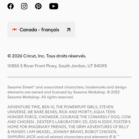
Canada - français
© 2026 Cricut, Inc. Tous droits réservés.
10855 S River Front Pkwy, South Jordan, UT 84095
Sesame Street® and associated characters, trademarks and design
elements are owned and licensed by Sesame Workshop. © 2022
Sesame Workshop. All rights reserved.
ADVENTURE TIME, BEN 10, THE POWERPUFF GIRLS, STEVEN
UNIVERSE, WE BARE BEARS, RICK AND MORTY, AQUA TEEN
HUNGER FORCE, CHOWDER, COURAGE THE COWARDLY DOG, COW
AND CHICKEN , DEXTER'S LABORATORY, ED, EDD N EDDY, FOSTER'S
HOME FOR IMAGINARY FRIENDS, THE GRIM ADVENTURES OF BILLY
& MANDY, I AM WEASEL, JOHNNY BRAVO, ROBOT CHICKEN,
SAMURAI JACK and all related characters and elements © & ™