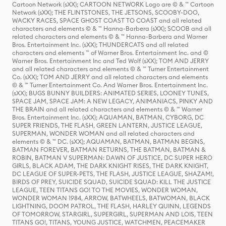
Cartoon Network (sXX); CARTOON NETWORK Logo are © & ™ Cartoon
Network (sXX); THE FLINTSTONES, THE JETSONS, SCOOBY-DOO,
WACKY RACES, SPACE GHOST COAST TO COAST and all related
characters and elements © & ™ Hanna-Barbera (sXX); SCOOB and all
related characters and elements © & ™ Hanna-Barbera and Warner
Bros. Entertainment Inc. (sXX); THUNDERCATS and all related
characters and elements ™ of Warner Bros. Entertainment Inc. and ©
Warner Bros. Entertainment Inc and Ted Wolf (sXX); TOM AND JERRY
and all related characters and elements © & ™ Turner Entertainment
Co. (sXX); TOM AND JERRY and all related characters and elements
© & ™ Turner Entertainment Co. And Warner Bros. Entertainment Inc.
(sXX); BUGS BUNNY BUILDERS: ANIMATED SERIES, LOONEY TUNES,
SPACE JAM, SPACE JAM: A NEW LEGACY, ANIMANIACS, PINKY AND
THE BRAIN and all related characters and elements © & ™ Warner
Bros. Entertainment Inc. (sXX); AQUAMAN, BATMAN, CYBORG, DC
SUPER FRIENDS, THE FLASH, GREEN LANTERN, JUSTICE LEAGUE,
SUPERMAN, WONDER WOMAN and all related characters and
elements © & ™ DC. (sXX); AQUAMAN, BATMAN, BATMAN BEGINS,
BATMAN FOREVER, BATMAN RETURNS, THE BATMAN, BATMAN &
ROBIN, BATMAN V SUPERMAN: DAWN OF JUSTICE, DC SUPER HERO
GIRLS, BLACK ADAM, THE DARK KNIGHT RISES, THE DARK KNIGHT,
DC LEAGUE OF SUPER-PETS, THE FLASH, JUSTICE LEAGUE, SHAZAM!,
BIRDS OF PREY, SUICIDE SQUAD, SUICIDE SQUAD: KILL THE JUSTICE
LEAGUE, TEEN TITANS GO! TO THE MOVIES, WONDER WOMAN,
WONDER WOMAN 1984, ARROW, BATWHEELS, BATWOMAN, BLACK
LIGHTNING, DOOM PATROL, THE FLASH, HARLEY QUINN, LEGENDS
OF TOMORROW, STARGIRL, SUPERGIRL, SUPERMAN AND LOIS, TEEN
TITANS GO!, TITANS, YOUNG JUSTICE, WATCHMEN, PEACEMAKER