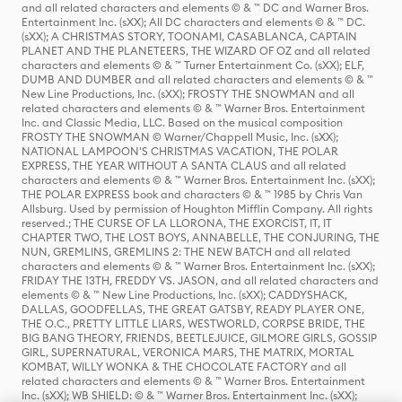
and all related characters and elements © & ™ DC and Warner Bros.
Entertainment Inc. (sXX); All DC characters and elements © & ™ DC.
(sXX); A CHRISTMAS STORY, TOONAMI, CASABLANCA, CAPTAIN
PLANET AND THE PLANETEERS, THE WIZARD OF OZ and all related
characters and elements © & ™ Turner Entertainment Co. (sXX); ELF,
DUMB AND DUMBER and all related characters and elements © & ™
New Line Productions, Inc. (sXX); FROSTY THE SNOWMAN and all
related characters and elements © & ™ Warner Bros. Entertainment
Inc. and Classic Media, LLC. Based on the musical composition
FROSTY THE SNOWMAN © Warner/Chappell Music, Inc. (sXX);
NATIONAL LAMPOON'S CHRISTMAS VACATION, THE POLAR
EXPRESS, THE YEAR WITHOUT A SANTA CLAUS and all related
characters and elements © & ™ Warner Bros. Entertainment Inc. (sXX);
THE POLAR EXPRESS book and characters © & ™ 1985 by Chris Van
Allsburg. Used by permission of Houghton Mifflin Company. All rights
reserved.; THE CURSE OF LA LLORONA, THE EXORCIST, IT, IT
CHAPTER TWO, THE LOST BOYS, ANNABELLE, THE CONJURING, THE
NUN, GREMLINS, GREMLINS 2: THE NEW BATCH and all related
characters and elements © & ™ Warner Bros. Entertainment Inc. (sXX);
FRIDAY THE 13TH, FREDDY VS. JASON, and all related characters and
elements © & ™ New Line Productions, Inc. (sXX); CADDYSHACK,
DALLAS, GOODFELLAS, THE GREAT GATSBY, READY PLAYER ONE,
THE O.C., PRETTY LITTLE LIARS, WESTWORLD, CORPSE BRIDE, THE
BIG BANG THEORY, FRIENDS, BEETLEJUICE, GILMORE GIRLS, GOSSIP
GIRL, SUPERNATURAL, VERONICA MARS, THE MATRIX, MORTAL
KOMBAT, WILLY WONKA & THE CHOCOLATE FACTORY and all
related characters and elements © & ™ Warner Bros. Entertainment
Inc. (sXX); WB SHIELD: © & ™ Warner Bros. Entertainment Inc. (sXX);