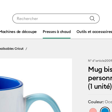
Utilisez les touches Tab et Shift plus pour naviguer da
Machines de découpe
Presses à chaud
Outils et accessoire
alisables Cricut
N° d''article
200
Mug bi
personn
(1 unité)
Couleur:
Oc