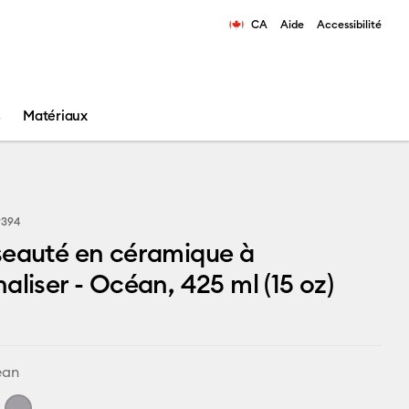
CA
Aide
Accessibilité
ns les résultats de recherche.
s
Matériaux
9394
seauté en céramique à
aliser - Océan, 425 ml (15 oz)
ean