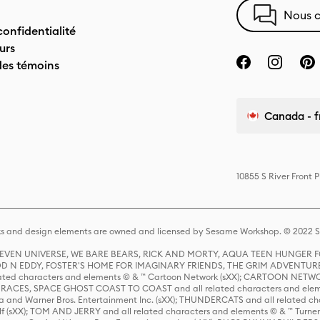
Nous c
confidentialité
urs
des témoins
Canada - f
10855 S River Front 
s and design elements are owned and licensed by Sesame Workshop. © 2022 Se
 STEVEN UNIVERSE, WE BARE BEARS, RICK AND MORTY, AQUA TEEN HUNGE
D N EDDY, FOSTER'S HOME FOR IMAGINARY FRIENDS, THE GRIM ADVENTURE
ed characters and elements © & ™ Cartoon Network (sXX); CARTOON NETWOR
ES, SPACE GHOST COAST TO COAST and all related characters and elemen
 and Warner Bros. Entertainment Inc. (sXX); THUNDERCATS and all related cha
lf (sXX); TOM AND JERRY and all related characters and elements © & ™ Turne