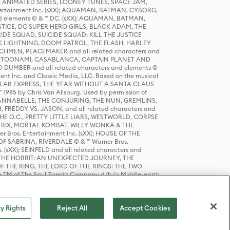
DERS: ANIMATED SERIES, LOONEY TUNES, SPACE JAM,
tertainment Inc. (sXX); AQUAMAN, BATMAN, CYBORG,
 elements © & ™ DC. (sXX); AQUAMAN, BATMAN,
ICE, DC SUPER HERO GIRLS, BLACK ADAM, THE
CIDE SQUAD, SUICIDE SQUAD: KILL THE JUSTICE
 LIGHTNING, DOOM PATROL, THE FLASH, HARLEY
HMEN, PEACEMAKER and all related characters and
 STORY, TOONAMI, CASABLANCA, CAPTAIN PLANET AND
D DUMBER and all related characters and elements ©
nt Inc. and Classic Media, LLC. Based on the musical
POLAR EXPRESS, THE YEAR WITHOUT A SANTA CLAUS
1985 by Chris Van Allsburg. Used by permission of
YS, ANNABELLE, THE CONJURING, THE NUN, GREMLINS,
H, FREDDY VS. JASON, and all related characters and
THE O.C., PRETTY LITTLE LIARS, WESTWORLD, CORPSE
ATRIX, MORTAL KOMBAT, WILLY WONKA & THE
r Bros. Entertainment Inc. (sXX); HOUSE OF THE
OF SABRINA, RIVERDALE © & ™ Warner Bros.
. (sXX); SEINFELD and all related characters and
sXX); THE HOBBIT: AN UNEXPECTED JOURNEY, THE
F THE RING, THE LORD OF THE RINGS: THE TWO
e TM of The Saul Zaentz Company d/b/a Middle-earth
D THINGS ARE and all related characters and elements ©
 Bros. Entertainment Inc. (sXX); © Warner Bros.
y Rights
Reject All
Accept Cookies