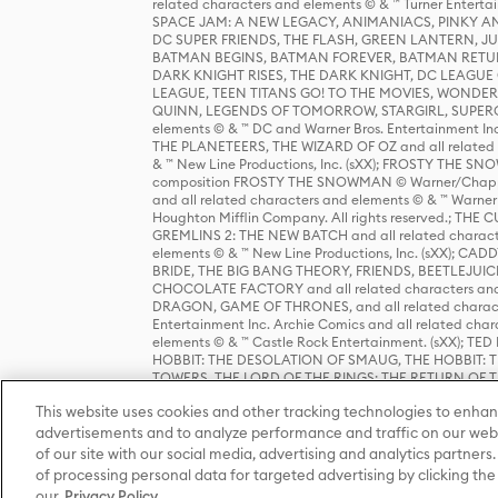
related characters and elements © & ™ Turner Ente
SPACE JAM: A NEW LEGACY, ANIMANIACS, PINKY AND T
DC SUPER FRIENDS, THE FLASH, GREEN LANTERN, JU
BATMAN BEGINS, BATMAN FOREVER, BATMAN RETUR
DARK KNIGHT RISES, THE DARK KNIGHT, DC LEAGUE O
LEAGUE, TEEN TITANS GO! TO THE MOVIES, WOND
QUINN, LEGENDS OF TOMORROW, STARGIRL, SUPERGIR
elements © & ™ DC and Warner Bros. Entertainment 
THE PLANETEERS, THE WIZARD OF OZ and all related c
& ™ New Line Productions, Inc. (sXX); FROSTY THE SNO
composition FROSTY THE SNOWMAN © Warner/Chapp
and all related characters and elements © & ™ Warner
Houghton Mifflin Company. All rights reserved.; 
GREMLINS 2: THE NEW BATCH and all related character
elements © & ™ New Line Productions, Inc. (sXX);
BRIDE, THE BIG BANG THEORY, FRIENDS, BEETLEJUI
CHOCOLATE FACTORY and all related characters and el
DRAGON, GAME OF THRONES, and all related characte
Entertainment Inc. Archie Comics and all related char
elements © & ™ Castle Rock Entertainment. (sXX); TE
HOBBIT: THE DESOLATION OF SMAUG, THE HOBBIT: TH
TOWERS, THE LORD OF THE RINGS: THE RETURN OF THE 
Enterprises under license to New Line Productions, In
This website uses cookies and other tracking technologies to enhan
Warner Bros. Entertainment Inc. (sXX); WIZARDING WORL
Entertainment Inc. All rights reserved.
advertisements and to analyze performance and traffic on our webs
of our site with our social media, advertising and analytics partners.
of processing personal data for targeted advertising by clicking the 
our
Privacy Policy