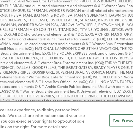
rtainment Co. And Warner Bros. Entertainment Inc. (sXX); BUGS BUNNY BUIL
HE BRAIN and all related characters and elements © & ™ Warner Bros. En
STICE LEAGUE, SUPERMAN, WONDER WOMAN and all related characters and
NS, THE BATMAN, BATMAN & ROBIN, BATMAN V SUPERMAN: DAWN OF JUST
F SUPER-PETS, THE FLASH, JUSTICE LEAGUE, SHAZAM!, BIRDS OF PREY, SUI
ER WOMAN, WONDER WOMAN 1984, ARROW, BATWHEELS, BATWOMAN, BLACK
L, SUPERMAN AND LOIS, TEEN TITANS GO!, TITANS, YOUNG JUSTICE, WATC
Inc. (sXX); All DC characters and elements © & ™ DC. (sXX); A CHRISTMAS
haracters and elements © & ™ Turner Entertainment Co. (sXX); ELF, DUMB AN
WMAN and all related characters and elements © & ™ Warner Bros. Entertainme
ell Music, Inc. (sXX); NATIONAL LAMPOON'S CHRISTMAS VACATION, THE 
 Bros. Entertainment Inc. (sXX); THE POLAR EXPRESS book and characters © & ™ 
THE CURSE OF LA LLORONA, THE EXORCIST, IT, IT CHAPTER TWO, THE LOST BO
s and elements © & ™ Warner Bros. Entertainment Inc. (sXX); FRIDAY THE 13T
 CADDYSHACK, DALLAS, GOODFELLAS, THE GREAT GATSBY, READY PLAYER ONE, 
CE, GILMORE GIRLS, GOSSIP GIRL, SUPERNATURAL, VERONICA MARS, THE M
ements © & ™ Warner Bros. Entertainment Inc. (sXX); WB SHIELD: © & ™ Warne
rs and elements © & ™ Home Box Office, Inc. (sXX); CHILLING ADVENTURES 
acters and elements © & ™ Archie Comic Publications, Inc. Used with permission
D LASSO © & ™ Warner Bros. Entertainment Inc. & Universal Television LLC (
E BATTLE OF THE FIVE ARMIES, THE LORD OF THE RINGS: THE FELLOWSHIP O
KING and the names of the characters, items, events and places therein ar
c. (sXX), © Warner Bros. Entertainment Inc. All rights reserved; WHERE THE WIL
ce user experience, to display personalized
D and all related trademarks, characters, names, and indicia are © & ™ Warner
ite. We also share information about your use
Your Privac
 You can exercise your rights to opt-out of sale
link on the right. For more details see