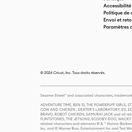
Accessibilité
Politique de 
Envoi et reto
Paramètres 
© 2026 Cricut, Inc. Tous droits réservés.
Sesame Street® and associated characters, trademark
ADVENTURE TIME, BEN 10, THE POWERPUFF GIRLS,
COW AND CHICKEN , DEXTER'S LABORATORY, ED, ED
BRAVO, ROBOT CHICKEN, SAMURAI JACK and all relat
FLINTSTONES, THE JETSONS, SCOOBY-DOO, WACKY RAC
related characters and elements © & ™ Hanna-Barbera
Inc. and © Warner Bros. Entertainment Inc and Ted Wo