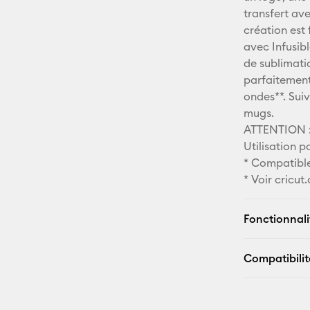
transfert ave
création est 
avec Infusib
de sublimati
parfaitement 
ondes**. Sui
mugs.
ATTENTION : 
Utilisation 
* Compatible
* Voir cricu
Fonctionnali
Compatibilit