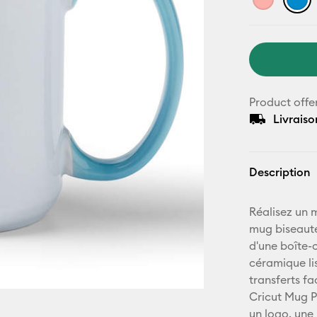
Product offe
Livraiso
Description
Réalisez un 
mug biseaut
d'une boîte-
céramique lis
transferts fa
Cricut Mug Pr
un logo, une