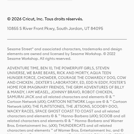
© 2026 Cricut, Inc. Tous droits réservés.
10855 S River Front Pkwy, South Jordan, UT 84095
Sesame Street® and associated characters, trademarks and design
elements are owned and licensed by Sesame Workshop. © 2022
Sesame Workshop. All rights reserved.
ADVENTURE TIME, BEN 10, THE POWERPUFF GIRLS, STEVEN
UNIVERSE, WE BARE BEARS, RICK AND MORTY, AQUA TEEN
HUNGER FORCE, CHOWDER, COURAGE THE COWARDLY DOG, COW
AND CHICKEN , DEXTER'S LABORATORY, ED, EDD N EDDY, FOSTER'S
HOME FOR IMAGINARY FRIENDS, THE GRIM ADVENTURES OF BILLY
& MANDY, I AM WEASEL, JOHNNY BRAVO, ROBOT CHICKEN,
SAMURAI JACK and all related characters and elements © & ™
Cartoon Network (sXX); CARTOON NETWORK Logo are © & ™ Cartoon
Network (sXX); THE FLINTSTONES, THE JETSONS, SCOOBY-DOO,
WACKY RACES, SPACE GHOST COAST TO COAST and all related
characters and elements © & ™ Hanna-Barbera (sXX); SCOOB and all
related characters and elements © & ™ Hanna-Barbera and Warner
Bros. Entertainment Inc. (sXX); THUNDERCATS and all related
characters and elements ™ of Warner Bros. Entertainment Inc. and ©