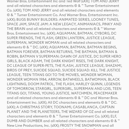
Warner Bros. Entertainment Inc and Ted Wolf (sXX); TOM AND JERRY
and all related characters and elements © & ™ Turner Entertainment
Co. (sXX); TOM AND JERRY and all related characters and elements
© & ™ Turner Entertainment Co. And Warner Bros. Entertainment Inc.
(sXX); BUGS BUNNY BUILDERS: ANIMATED SERIES, LOONEY TUNES,
SPACE JAM, SPACE JAM: A NEW LEGACY, ANIMANIACS, PINKY AND
THE BRAIN and all related characters and elements © & ™ Warner
Bros. Entertainment Inc. (sXX); AQUAMAN, BATMAN, CYBORG, DC
SUPER FRIENDS, THE FLASH, GREEN LANTERN, JUSTICE LEAGUE,
SUPERMAN, WONDER WOMAN and all related characters and
elements © & ™ DC. (sXX); AQUAMAN, BATMAN, BATMAN BEGINS,
BATMAN FOREVER, BATMAN RETURNS, THE BATMAN, BATMAN &
ROBIN, BATMAN V SUPERMAN: DAWN OF JUSTICE, DC SUPER HERO
GIRLS, BLACK ADAM, THE DARK KNIGHT RISES, THE DARK KNIGHT,
DC LEAGUE OF SUPER-PETS, THE FLASH, JUSTICE LEAGUE, SHAZAM!,
BIRDS OF PREY, SUICIDE SQUAD, SUICIDE SQUAD: KILL THE JUSTICE
LEAGUE, TEEN TITANS GO! TO THE MOVIES, WONDER WOMAN,
WONDER WOMAN 1984, ARROW, BATWHEELS, BATWOMAN, BLACK
LIGHTNING, DOOM PATROL, THE FLASH, HARLEY QUINN, LEGENDS
OF TOMORROW, STARGIRL, SUPERGIRL, SUPERMAN AND LOIS, TEEN
TITANS GO!, TITANS, YOUNG JUSTICE, WATCHMEN, PEACEMAKER
and all related characters and elements © & ™ DC and Warner Bros.
Entertainment Inc. (sXX); All DC characters and elements © & ™ DC.
(sXX); A CHRISTMAS STORY, TOONAMI, CASABLANCA, CAPTAIN
PLANET AND THE PLANETEERS, THE WIZARD OF OZ and all related
characters and elements © & ™ Turner Entertainment Co. (sXX); ELF,
DUMB AND DUMBER and all related characters and elements © & ™
New Line Productions, Inc. (sXX); FROSTY THE SNOWMAN and all