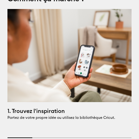
1. Trouvez l'inspiration
2
Partez de votre propre idée ou utilisez la bibliothèque Cricut.
Pe
co
20% completed