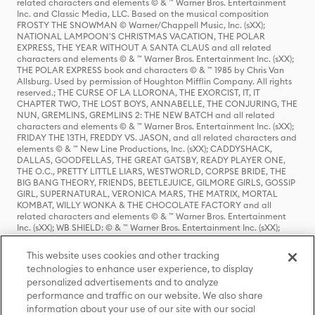
related characters and elements © & ™ Warner Bros. Entertainment
Inc. and Classic Media, LLC. Based on the musical composition
FROSTY THE SNOWMAN © Warner/Chappell Music, Inc. (sXX);
NATIONAL LAMPOON'S CHRISTMAS VACATION, THE POLAR
EXPRESS, THE YEAR WITHOUT A SANTA CLAUS and all related
characters and elements © & ™ Warner Bros. Entertainment Inc. (sXX);
THE POLAR EXPRESS book and characters © & ™ 1985 by Chris Van
Allsburg. Used by permission of Houghton Mifflin Company. All rights
reserved.; THE CURSE OF LA LLORONA, THE EXORCIST, IT, IT
CHAPTER TWO, THE LOST BOYS, ANNABELLE, THE CONJURING, THE
NUN, GREMLINS, GREMLINS 2: THE NEW BATCH and all related
characters and elements © & ™ Warner Bros. Entertainment Inc. (sXX);
FRIDAY THE 13TH, FREDDY VS. JASON, and all related characters and
elements © & ™ New Line Productions, Inc. (sXX); CADDYSHACK,
DALLAS, GOODFELLAS, THE GREAT GATSBY, READY PLAYER ONE,
THE O.C., PRETTY LITTLE LIARS, WESTWORLD, CORPSE BRIDE, THE
BIG BANG THEORY, FRIENDS, BEETLEJUICE, GILMORE GIRLS, GOSSIP
GIRL, SUPERNATURAL, VERONICA MARS, THE MATRIX, MORTAL
KOMBAT, WILLY WONKA & THE CHOCOLATE FACTORY and all
related characters and elements © & ™ Warner Bros. Entertainment
Inc. (sXX); WB SHIELD: © & ™ Warner Bros. Entertainment Inc. (sXX);
HOUSE OF THE DRAGON, GAME OF THRONES, and all related
characters and elements © & ™ Home Box Office, Inc. (sXX); CHILLING
This website uses cookies and other tracking
ADVENTURES OF SABRINA, RIVERDALE © & ™ Warner Bros.
technologies to enhance user experience, to display
Entertainment Inc. Archie Comics and all related characters and
personalized advertisements and to analyze
elements © & ™ Archie Comic Publications, Inc. Used with permission.
performance and traffic on our website. We also share
(sXX); SEINFELD and all related characters and elements © & ™ Castle
Rock Entertainment. (sXX); TED LASSO © & ™ Warner Bros.
information about your use of our site with our social