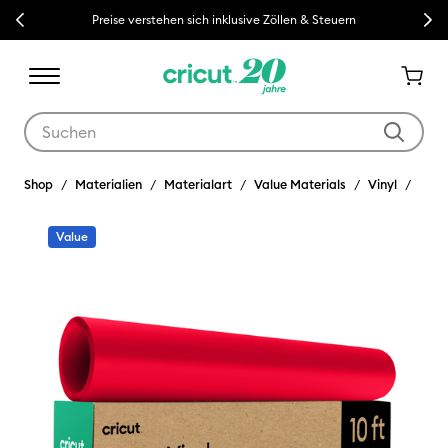
Previous
Next
Preise verstehen sich inklusive Zöllen & Steuern
Verwende die Tab- und Shift+Tab-Tasten, um die Suchergebnisse z
Shop
Materialien
Materialart
Value Materials
Vinyl
Value