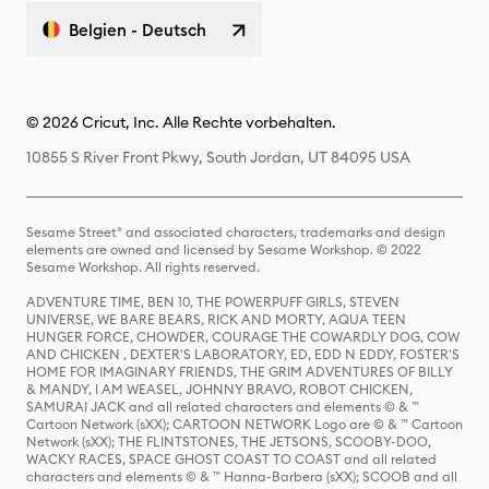
Belgien - Deutsch
© 2026 Cricut, Inc. Alle Rechte vorbehalten.
10855 S River Front Pkwy, South Jordan, UT 84095 USA
Sesame Street® and associated characters, trademarks and design
elements are owned and licensed by Sesame Workshop. © 2022
Sesame Workshop. All rights reserved.
ADVENTURE TIME, BEN 10, THE POWERPUFF GIRLS, STEVEN
UNIVERSE, WE BARE BEARS, RICK AND MORTY, AQUA TEEN
HUNGER FORCE, CHOWDER, COURAGE THE COWARDLY DOG, COW
AND CHICKEN , DEXTER'S LABORATORY, ED, EDD N EDDY, FOSTER'S
HOME FOR IMAGINARY FRIENDS, THE GRIM ADVENTURES OF BILLY
& MANDY, I AM WEASEL, JOHNNY BRAVO, ROBOT CHICKEN,
SAMURAI JACK and all related characters and elements © & ™
Cartoon Network (sXX); CARTOON NETWORK Logo are © & ™ Cartoon
Network (sXX); THE FLINTSTONES, THE JETSONS, SCOOBY-DOO,
WACKY RACES, SPACE GHOST COAST TO COAST and all related
characters and elements © & ™ Hanna-Barbera (sXX); SCOOB and all