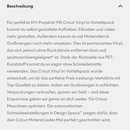
Beschreibung
kopieren
E-Mail-
Für perfekte DIY-Projekte! Mit Cricut Vinyl im Vorteilspack
Adresse
kannst du selbst gestaltete Aufkleber, Etiketten und vieles
mehr gestalten. Außerdem kannst du mit Materialien in
Pinterest
Großmengen noch mehr umsetzen. Dies ist permanentes Vinyl,
das sich jedoch ohne Rückstände entfernen lässt und
Facebook
spülmaschinengeeignet* ist. Dank der Rückseite aus PET-
Kunststoff kannst du es sogar ohne Schneidematte
X
verwenden. Das Cricut Vinyl im Vorteilspack wurde
entwickelt, um dir das perfekte Preis-Leistungs-Verhältnis mit
Top-Qualität zu bieten. Indem wir Großmengen in schlichten
Verpackungen verkaufen, sparen wir Geld – und diese
Ersparnisse geben wir gerne an dich weiter. Für Cricut
Maschinen optimiert. Die automatischen
Schneideeinstellungen in Design Space™ sorgen dafür, dass
dein Cricut Material jedes Mal perfekt geschnitten wird.