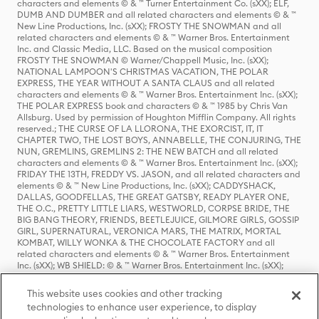
characters and elements © & ™ Turner Entertainment Co. (sXX); ELF,
DUMB AND DUMBER and all related characters and elements © & ™
New Line Productions, Inc. (sXX); FROSTY THE SNOWMAN and all
related characters and elements © & ™ Warner Bros. Entertainment
Inc. and Classic Media, LLC. Based on the musical composition
FROSTY THE SNOWMAN © Warner/Chappell Music, Inc. (sXX);
NATIONAL LAMPOON'S CHRISTMAS VACATION, THE POLAR
EXPRESS, THE YEAR WITHOUT A SANTA CLAUS and all related
characters and elements © & ™ Warner Bros. Entertainment Inc. (sXX);
THE POLAR EXPRESS book and characters © & ™ 1985 by Chris Van
Allsburg. Used by permission of Houghton Mifflin Company. All rights
reserved.; THE CURSE OF LA LLORONA, THE EXORCIST, IT, IT
CHAPTER TWO, THE LOST BOYS, ANNABELLE, THE CONJURING, THE
NUN, GREMLINS, GREMLINS 2: THE NEW BATCH and all related
characters and elements © & ™ Warner Bros. Entertainment Inc. (sXX);
FRIDAY THE 13TH, FREDDY VS. JASON, and all related characters and
elements © & ™ New Line Productions, Inc. (sXX); CADDYSHACK,
DALLAS, GOODFELLAS, THE GREAT GATSBY, READY PLAYER ONE,
THE O.C., PRETTY LITTLE LIARS, WESTWORLD, CORPSE BRIDE, THE
BIG BANG THEORY, FRIENDS, BEETLEJUICE, GILMORE GIRLS, GOSSIP
GIRL, SUPERNATURAL, VERONICA MARS, THE MATRIX, MORTAL
KOMBAT, WILLY WONKA & THE CHOCOLATE FACTORY and all
related characters and elements © & ™ Warner Bros. Entertainment
Inc. (sXX); WB SHIELD: © & ™ Warner Bros. Entertainment Inc. (sXX);
HOUSE OF THE DRAGON, GAME OF THRONES, and all related
characters and elements © & ™ Home Box Office, Inc. (sXX); CHILLING
This website uses cookies and other tracking
ADVENTURES OF SABRINA, RIVERDALE © & ™ Warner Bros.
technologies to enhance user experience, to display
Entertainment Inc. Archie Comics and all related characters and