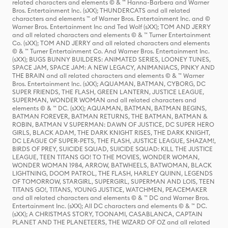
related characters and elements © & ™ Hanna-Barbera and Warner
Bros. Entertainment Inc. (sXX); THUNDERCATS and all related
characters and elements ™ of Warner Bros. Entertainment Inc. and ©
Warner Bros. Entertainment Inc and Ted Wolf (sXX); TOM AND JERRY
and all related characters and elements © & ™ Turner Entertainment
Co. (sXX); TOM AND JERRY and all related characters and elements
© & ™ Turner Entertainment Co. And Warner Bros. Entertainment Inc.
(sXX); BUGS BUNNY BUILDERS: ANIMATED SERIES, LOONEY TUNES,
SPACE JAM, SPACE JAM: A NEW LEGACY, ANIMANIACS, PINKY AND
THE BRAIN and all related characters and elements © & ™ Warner
Bros. Entertainment Inc. (sXX); AQUAMAN, BATMAN, CYBORG, DC
SUPER FRIENDS, THE FLASH, GREEN LANTERN, JUSTICE LEAGUE,
SUPERMAN, WONDER WOMAN and all related characters and
elements © & ™ DC. (sXX); AQUAMAN, BATMAN, BATMAN BEGINS,
BATMAN FOREVER, BATMAN RETURNS, THE BATMAN, BATMAN &
ROBIN, BATMAN V SUPERMAN: DAWN OF JUSTICE, DC SUPER HERO
GIRLS, BLACK ADAM, THE DARK KNIGHT RISES, THE DARK KNIGHT,
DC LEAGUE OF SUPER-PETS, THE FLASH, JUSTICE LEAGUE, SHAZAM!,
BIRDS OF PREY, SUICIDE SQUAD, SUICIDE SQUAD: KILL THE JUSTICE
LEAGUE, TEEN TITANS GO! TO THE MOVIES, WONDER WOMAN,
WONDER WOMAN 1984, ARROW, BATWHEELS, BATWOMAN, BLACK
LIGHTNING, DOOM PATROL, THE FLASH, HARLEY QUINN, LEGENDS
OF TOMORROW, STARGIRL, SUPERGIRL, SUPERMAN AND LOIS, TEEN
TITANS GO!, TITANS, YOUNG JUSTICE, WATCHMEN, PEACEMAKER
and all related characters and elements © & ™ DC and Warner Bros.
Entertainment Inc. (sXX); All DC characters and elements © & ™ DC.
(sXX); A CHRISTMAS STORY, TOONAMI, CASABLANCA, CAPTAIN
PLANET AND THE PLANETEERS, THE WIZARD OF OZ and all related