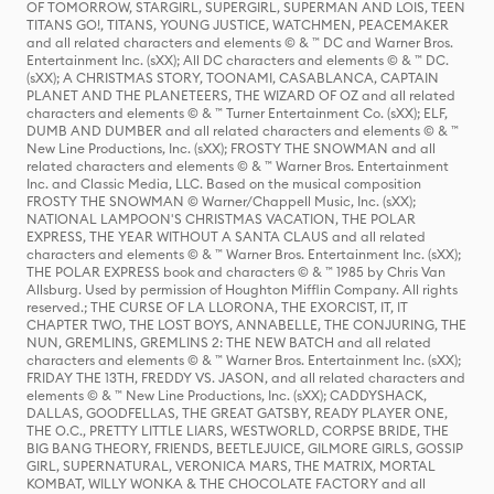
OF TOMORROW, STARGIRL, SUPERGIRL, SUPERMAN AND LOIS, TEEN
TITANS GO!, TITANS, YOUNG JUSTICE, WATCHMEN, PEACEMAKER
and all related characters and elements © & ™ DC and Warner Bros.
Entertainment Inc. (sXX); All DC characters and elements © & ™ DC.
(sXX); A CHRISTMAS STORY, TOONAMI, CASABLANCA, CAPTAIN
PLANET AND THE PLANETEERS, THE WIZARD OF OZ and all related
characters and elements © & ™ Turner Entertainment Co. (sXX); ELF,
DUMB AND DUMBER and all related characters and elements © & ™
New Line Productions, Inc. (sXX); FROSTY THE SNOWMAN and all
related characters and elements © & ™ Warner Bros. Entertainment
Inc. and Classic Media, LLC. Based on the musical composition
FROSTY THE SNOWMAN © Warner/Chappell Music, Inc. (sXX);
NATIONAL LAMPOON'S CHRISTMAS VACATION, THE POLAR
EXPRESS, THE YEAR WITHOUT A SANTA CLAUS and all related
characters and elements © & ™ Warner Bros. Entertainment Inc. (sXX);
THE POLAR EXPRESS book and characters © & ™ 1985 by Chris Van
Allsburg. Used by permission of Houghton Mifflin Company. All rights
reserved.; THE CURSE OF LA LLORONA, THE EXORCIST, IT, IT
CHAPTER TWO, THE LOST BOYS, ANNABELLE, THE CONJURING, THE
NUN, GREMLINS, GREMLINS 2: THE NEW BATCH and all related
characters and elements © & ™ Warner Bros. Entertainment Inc. (sXX);
FRIDAY THE 13TH, FREDDY VS. JASON, and all related characters and
elements © & ™ New Line Productions, Inc. (sXX); CADDYSHACK,
DALLAS, GOODFELLAS, THE GREAT GATSBY, READY PLAYER ONE,
THE O.C., PRETTY LITTLE LIARS, WESTWORLD, CORPSE BRIDE, THE
BIG BANG THEORY, FRIENDS, BEETLEJUICE, GILMORE GIRLS, GOSSIP
GIRL, SUPERNATURAL, VERONICA MARS, THE MATRIX, MORTAL
KOMBAT, WILLY WONKA & THE CHOCOLATE FACTORY and all