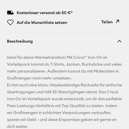
Kostenloser versand ab 50 €*
Teilen
Auf die Wunschliste setzen
Link
Beschreibung
kopieren
E-Mail-
Ideal für deine Wärmetransfers! Mit Cricut™ Iron-On im
Adresse
Vorteilspack kannst du T-Shirts, Jacken, Rucksäcke und vieles
mehr personalisieren. Außerdem kannst du mit Materialien in
Pinterest
Großmengen noch mehr umsetzen.
Es hat auch eine klare, hitzebeständige Rückseite für einfache
Facebook
übertragungen und hält 25 Waschgängen stand. Das Cricut
Iron-On im Vorteilspack wurde entwickelt, um dir das perfekte
X
Preis-Leistungs-Verhältnis mit Top-Qualität zu bieten. Indem
wir Großmengen in schlichten Verpackungen verkaufen,
sparen wir Geld – und diese Ersparnisse geben wir gerne an
dich weiter.