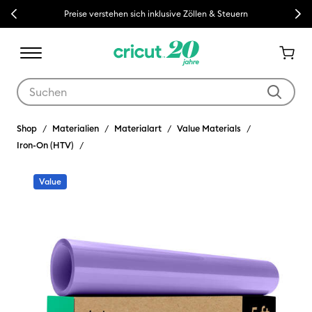
Previous
Next
Preise verstehen sich inklusive Zöllen & Steuern
Verwende die Tab- und Shift+Tab-Tasten, um die Suchergebnisse z
Shop
Materialien
Materialart
Value Materials
Iron-On (HTV)
Value