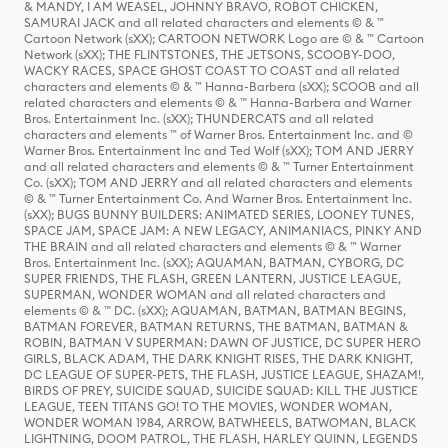
& MANDY, I AM WEASEL, JOHNNY BRAVO, ROBOT CHICKEN,
SAMURAI JACK and all related characters and elements © & ™
Cartoon Network (sXX); CARTOON NETWORK Logo are © & ™ Cartoon
Network (sXX); THE FLINTSTONES, THE JETSONS, SCOOBY-DOO,
WACKY RACES, SPACE GHOST COAST TO COAST and all related
characters and elements © & ™ Hanna-Barbera (sXX); SCOOB and all
related characters and elements © & ™ Hanna-Barbera and Warner
Bros. Entertainment Inc. (sXX); THUNDERCATS and all related
characters and elements ™ of Warner Bros. Entertainment Inc. and ©
Warner Bros. Entertainment Inc and Ted Wolf (sXX); TOM AND JERRY
and all related characters and elements © & ™ Turner Entertainment
Co. (sXX); TOM AND JERRY and all related characters and elements
© & ™ Turner Entertainment Co. And Warner Bros. Entertainment Inc.
(sXX); BUGS BUNNY BUILDERS: ANIMATED SERIES, LOONEY TUNES,
SPACE JAM, SPACE JAM: A NEW LEGACY, ANIMANIACS, PINKY AND
THE BRAIN and all related characters and elements © & ™ Warner
Bros. Entertainment Inc. (sXX); AQUAMAN, BATMAN, CYBORG, DC
SUPER FRIENDS, THE FLASH, GREEN LANTERN, JUSTICE LEAGUE,
SUPERMAN, WONDER WOMAN and all related characters and
elements © & ™ DC. (sXX); AQUAMAN, BATMAN, BATMAN BEGINS,
BATMAN FOREVER, BATMAN RETURNS, THE BATMAN, BATMAN &
ROBIN, BATMAN V SUPERMAN: DAWN OF JUSTICE, DC SUPER HERO
GIRLS, BLACK ADAM, THE DARK KNIGHT RISES, THE DARK KNIGHT,
DC LEAGUE OF SUPER-PETS, THE FLASH, JUSTICE LEAGUE, SHAZAM!,
BIRDS OF PREY, SUICIDE SQUAD, SUICIDE SQUAD: KILL THE JUSTICE
LEAGUE, TEEN TITANS GO! TO THE MOVIES, WONDER WOMAN,
WONDER WOMAN 1984, ARROW, BATWHEELS, BATWOMAN, BLACK
LIGHTNING, DOOM PATROL, THE FLASH, HARLEY QUINN, LEGENDS