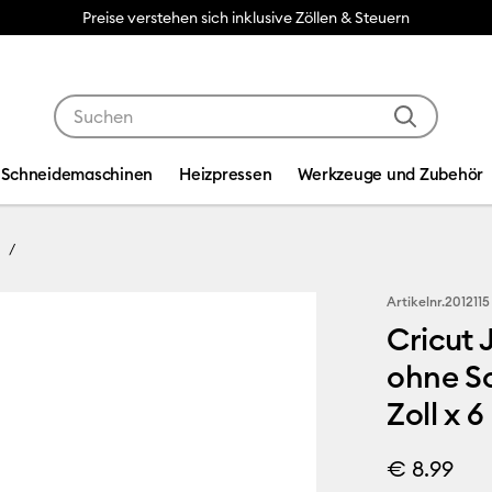
Preise verstehen sich inklusive Zöllen & Steuern
Verwende die Tab- und Shift+Tab-Tasten, um die Suche
Schneidemaschinen
Heizpressen
Werkzeuge und Zubehör
Artikelnr.
2012115
Cricut 
ohne Sc
Zoll x 6
€ 8.99