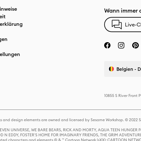
inweise
Wann immer d
eit
erklärung
Live-C
gen
ellungen
Belgien - 
10855 S River Front
s and design elements are owned and licensed by Sesame Workshop. © 2022 Se
 STEVEN UNIVERSE, WE BARE BEARS, RICK AND MORTY, AQUA TEEN HUNGE
D N EDDY, FOSTER'S HOME FOR IMAGINARY FRIENDS, THE GRIM ADVENTURE
ed characters and elements © & ™ Cartoon Network (sXX); CARTOON NETWOR