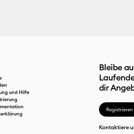
Bleibe a
Laufende
e
den
dir Ange
ung und Hilfe
trierung
mentation
Registrieren
serklärung
Kontaktiere u