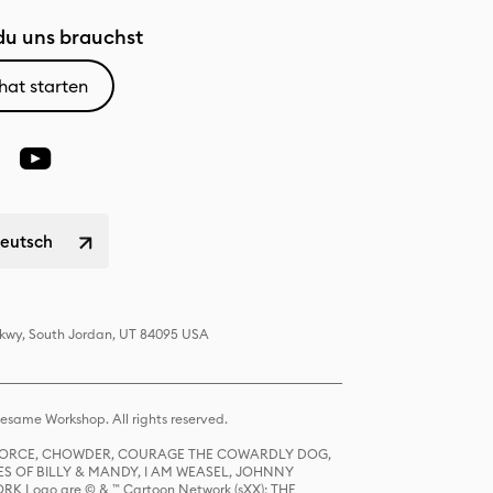
u uns brauchst
hat starten
Deutsch
 Pkwy, South Jordan, UT 84095 USA
same Workshop. All rights reserved.
R FORCE, CHOWDER, COURAGE THE COWARDLY DOG,
S OF BILLY & MANDY, I AM WEASEL, JOHNNY
K Logo are © & ™ Cartoon Network (sXX); THE