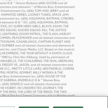
ts © & ™ Hanna-Barbera (sXX); SCOOB and all
racters and elements ™ of Warner Bros. Entertainment
r Entertainment Co. (sXX); TOM AND JERRY and all
DERS: ANIMATED SERIES, LOONEY TUNES, SPACE JAM,
tertainment Inc. (sXX); AQUAMAN, BATMAN, CYBORG,
 elements © & ™ DC. (sXX); AQUAMAN, BATMAN,
ICE, DC SUPER HERO GIRLS, BLACK ADAM, THE
CIDE SQUAD, SUICIDE SQUAD: KILL THE JUSTICE
 LIGHTNING, DOOM PATROL, THE FLASH, HARLEY
HMEN, PEACEMAKER and all related characters and
 STORY, TOONAMI, CASABLANCA, CAPTAIN PLANET AND
D DUMBER and all related characters and elements ©
nt Inc. and Classic Media, LLC. Based on the musical
POLAR EXPRESS, THE YEAR WITHOUT A SANTA CLAUS
1985 by Chris Van Allsburg. Used by permission of
YS, ANNABELLE, THE CONJURING, THE NUN, GREMLINS,
H, FREDDY VS. JASON, and all related characters and
THE O.C., PRETTY LITTLE LIARS, WESTWORLD, CORPSE
ATRIX, MORTAL KOMBAT, WILLY WONKA & THE
r Bros. Entertainment Inc. (sXX); HOUSE OF THE
OF SABRINA, RIVERDALE © & ™ Warner Bros.
. (sXX); SEINFELD and all related characters and
sXX); THE HOBBIT: AN UNEXPECTED JOURNEY, THE
F THE RING, THE LORD OF THE RINGS: THE TWO
e TM of The Saul Zaentz Company d/b/a Middle-earth
D THINGS ARE and all related characters and elements ©
 Bros. Entertainment Inc. (sXX); © Warner Bros.