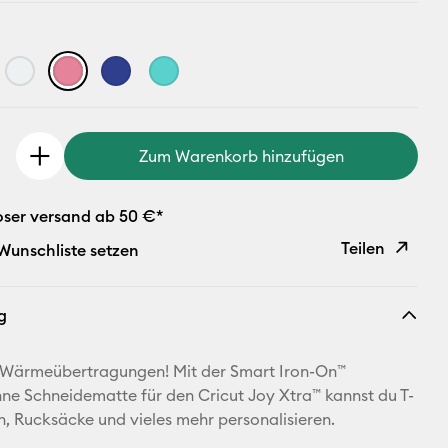
Zum Warenkorb hinzufügen
oser versand ab 50 €*
Teilen
 Wunschliste setzen
Link
g
kopieren
E-Mail-
e Wärmeübertragungen! Mit der Smart Iron-On™
Adresse
hne Schneidematte für den Cricut Joy Xtra™ kannst du T-
en, Rucksäcke und vieles mehr personalisieren.
Pinterest