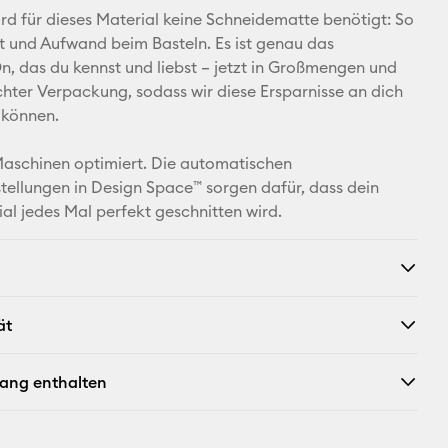
d für dieses Material keine Schneidematte benötigt: So
Facebook
it und Aufwand beim Basteln. Es ist genau das
n, das du kennst und liebst – jetzt in Großmengen und
X
chter Verpackung, sodass wir diese Ersparnisse an dich
 können.
Maschinen optimiert. Die automatischen
tellungen in Design Space™ sorgen dafür, dass dein
ial jedes Mal perfekt geschnitten wird.
ät
fang enthalten