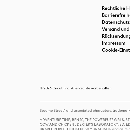
Rechtliche H
Barrierefreih
Datenschutz
Versand und
Rücksendun
Impressum
Cookie-Einst
© 2026 Cricut, Inc. Alle Rechte vorbehalten.
Sesame Street® and associated characters, trademark
ADVENTURE TIME, BEN 10, THE POWERPUFF GIRLS,
COW AND CHICKEN , DEXTER'S LABORATORY, ED, ED
BRAVO, ROBOT CHICKEN, SAMURAI JACK and all relat