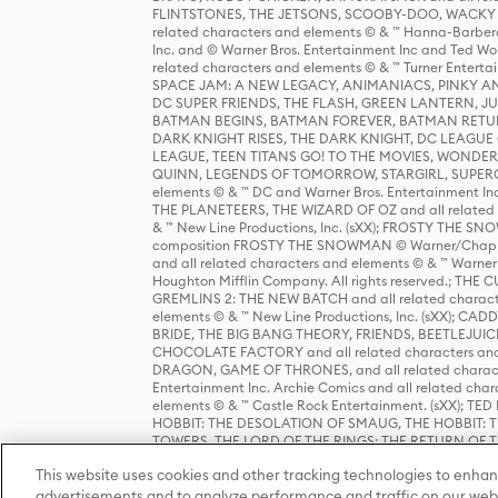
FLINTSTONES, THE JETSONS, SCOOBY-DOO, WACKY RAC
related characters and elements © & ™ Hanna-Barbera
Inc. and © Warner Bros. Entertainment Inc and Ted Wo
related characters and elements © & ™ Turner Ente
SPACE JAM: A NEW LEGACY, ANIMANIACS, PINKY AND T
DC SUPER FRIENDS, THE FLASH, GREEN LANTERN, JU
BATMAN BEGINS, BATMAN FOREVER, BATMAN RETUR
DARK KNIGHT RISES, THE DARK KNIGHT, DC LEAGUE O
LEAGUE, TEEN TITANS GO! TO THE MOVIES, WOND
QUINN, LEGENDS OF TOMORROW, STARGIRL, SUPERGIR
elements © & ™ DC and Warner Bros. Entertainment 
THE PLANETEERS, THE WIZARD OF OZ and all related c
& ™ New Line Productions, Inc. (sXX); FROSTY THE SNO
composition FROSTY THE SNOWMAN © Warner/Chapp
and all related characters and elements © & ™ Warner
Houghton Mifflin Company. All rights reserved.; 
GREMLINS 2: THE NEW BATCH and all related character
elements © & ™ New Line Productions, Inc. (sXX);
BRIDE, THE BIG BANG THEORY, FRIENDS, BEETLEJUI
CHOCOLATE FACTORY and all related characters and el
DRAGON, GAME OF THRONES, and all related characte
Entertainment Inc. Archie Comics and all related char
elements © & ™ Castle Rock Entertainment. (sXX); TE
HOBBIT: THE DESOLATION OF SMAUG, THE HOBBIT: TH
TOWERS, THE LORD OF THE RINGS: THE RETURN OF THE 
Enterprises under license to New Line Productions, In
This website uses cookies and other tracking technologies to enhan
Warner Bros. Entertainment Inc. (sXX); WIZARDING WORL
Entertainment Inc. All rights reserved.
advertisements and to analyze performance and traffic on our webs