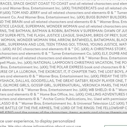
ES, SPACE GHOST COAST TO COAST and all related characters and elemen
 and Warner Bros. Entertainment Inc. (sXX); THUNDERCATS and all related cha
lf (sXX); TOM AND JERRY and all related characters and elements © & ™ Turne
rtainment Co. And Warner Bros. Entertainment Inc. (sXX); BUGS BUNNY BUIL
HE BRAIN and all related characters and elements © & ™ Warner Bros. En
STICE LEAGUE, SUPERMAN, WONDER WOMAN and all related characters and
NS, THE BATMAN, BATMAN & ROBIN, BATMAN V SUPERMAN: DAWN OF JUST
F SUPER-PETS, THE FLASH, JUSTICE LEAGUE, SHAZAM!, BIRDS OF PREY, SUI
ER WOMAN, WONDER WOMAN 1984, ARROW, BATWHEELS, BATWOMAN, BLACK
L, SUPERMAN AND LOIS, TEEN TITANS GO!, TITANS, YOUNG JUSTICE, WATC
Inc. (sXX); All DC characters and elements © & ™ DC. (sXX); A CHRISTMAS
haracters and elements © & ™ Turner Entertainment Co. (sXX); ELF, DUMB AN
WMAN and all related characters and elements © & ™ Warner Bros. Entertainme
ell Music, Inc. (sXX); NATIONAL LAMPOON'S CHRISTMAS VACATION, THE 
 Bros. Entertainment Inc. (sXX); THE POLAR EXPRESS book and characters © & ™ 
THE CURSE OF LA LLORONA, THE EXORCIST, IT, IT CHAPTER TWO, THE LOST BO
s and elements © & ™ Warner Bros. Entertainment Inc. (sXX); FRIDAY THE 13T
 CADDYSHACK, DALLAS, GOODFELLAS, THE GREAT GATSBY, READY PLAYER ONE, 
CE, GILMORE GIRLS, GOSSIP GIRL, SUPERNATURAL, VERONICA MARS, THE M
ements © & ™ Warner Bros. Entertainment Inc. (sXX); WB SHIELD: © & ™ Warne
rs and elements © & ™ Home Box Office, Inc. (sXX); CHILLING ADVENTURES 
acters and elements © & ™ Archie Comic Publications, Inc. Used with permission
D LASSO © & ™ Warner Bros. Entertainment Inc. & Universal Television LLC (
E BATTLE OF THE FIVE ARMIES, THE LORD OF THE RINGS: THE FELLOWSHIP O
KING and the names of the characters, items, events and places therein ar
c. (sXX), © Warner Bros. Entertainment Inc. All rights reserved; WHERE THE WIL
ce user experience, to display personalized
D and all related trademarks, characters, names, and indicia are © & ™ Warner
ite. We also share information about your use