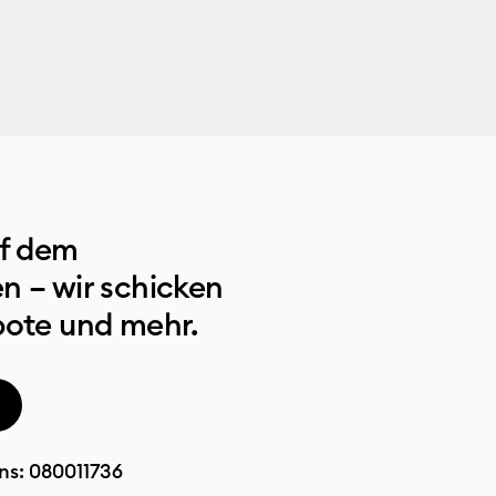
uf dem
n – wir schicken
bote und mehr.
ns:
080011736