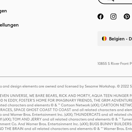
gen
ellungen
Belgien - 
10855 S River Front
s and design elements are owned and licensed by Sesame Workshop. © 2022 Se
 STEVEN UNIVERSE, WE BARE BEARS, RICK AND MORTY, AQUA TEEN HUNGE
D N EDDY, FOSTER'S HOME FOR IMAGINARY FRIENDS, THE GRIM ADVENTURE
ed characters and elements © & ™ Cartoon Network (sXX); CARTOON NETWOR
ES, SPACE GHOST COAST TO COAST and all related characters and elemen
 and Warner Bros. Entertainment Inc. (sXX); THUNDERCATS and all related cha
lf (sXX); TOM AND JERRY and all related characters and elements © & ™ Turne
rtainment Co. And Warner Bros. Entertainment Inc. (sXX); BUGS BUNNY BUIL
HE BRAIN and all related characters and elements © & ™ Warner Bros. En