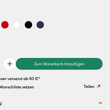
Zum Warenkorb hinzufügen
oser versand ab 50 €*
Teilen
 Wunschliste setzen
Link
g
kopieren