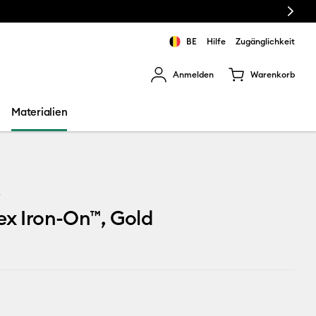
Next
BE
Hilfe
Zugänglichkeit
Anmelden
Warenkorb
rgebnisse zu navigieren.
Materialien
5
ex Iron-On™, Gold