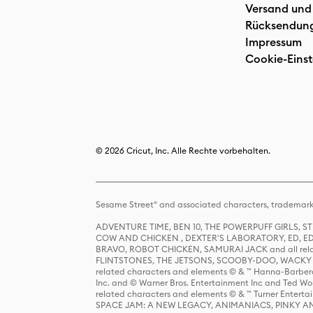
Versand und
Rücksendun
Impressum
Cookie-Einst
© 2026 Cricut, Inc. Alle Rechte vorbehalten.
Sesame Street® and associated characters, trademark
ADVENTURE TIME, BEN 10, THE POWERPUFF GIRLS,
COW AND CHICKEN , DEXTER'S LABORATORY, ED, ED
BRAVO, ROBOT CHICKEN, SAMURAI JACK and all relat
FLINTSTONES, THE JETSONS, SCOOBY-DOO, WACKY RAC
related characters and elements © & ™ Hanna-Barbera
Inc. and © Warner Bros. Entertainment Inc and Ted Wo
related characters and elements © & ™ Turner Ente
SPACE JAM: A NEW LEGACY, ANIMANIACS, PINKY AND T