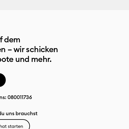
uf dem
n – wir schicken
bote und mehr.
ns:
080011736
u uns brauchst
hat starten