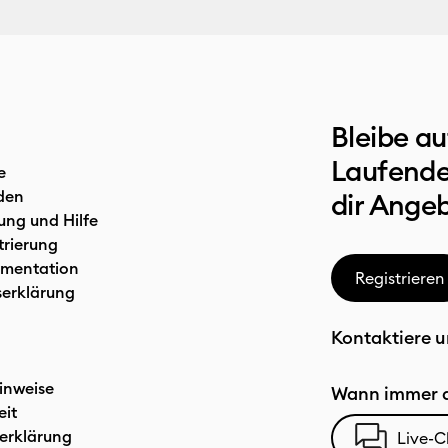
Bleibe a
Laufende
e
den
dir Ange
ung und Hilfe
trierung
mentation
Registrieren
serklärung
Kontaktiere u
inweise
Wann immer d
eit
erklärung
Live-C