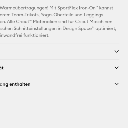
E-Mail-
 Wärmeübertragungen! Mit SportFlex Iron-On™ kannst
Adresse
erem Team-Trikots, Yoga-Oberteile und Leggings
en. Alle Cricut™ Materialien sind für Cricut Maschinen
Pinterest
schen Schnitteinstellungen in Design Space™ optimiert,
inwandfrei funktioniert.
Facebook
X
ät
fang enthalten