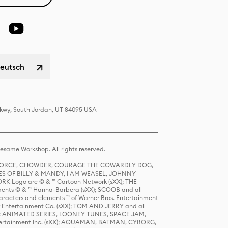
Deutsch
 Pkwy, South Jordan, UT 84095 USA
same Workshop. All rights reserved.
R FORCE, CHOWDER, COURAGE THE COWARDLY DOG,
S OF BILLY & MANDY, I AM WEASEL, JOHNNY
K Logo are © & ™ Cartoon Network (sXX); THE
ts © & ™ Hanna-Barbera (sXX); SCOOB and all
racters and elements ™ of Warner Bros. Entertainment
r Entertainment Co. (sXX); TOM AND JERRY and all
DERS: ANIMATED SERIES, LOONEY TUNES, SPACE JAM,
tertainment Inc. (sXX); AQUAMAN, BATMAN, CYBORG,