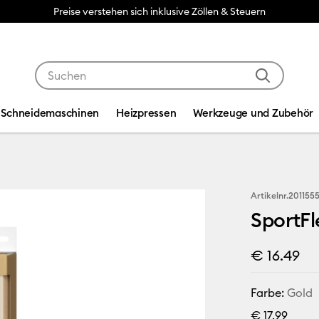
Preise verstehen sich inklusive Zöllen & Steuern
Verwende die Tab- und Shift+Tab-Tasten, um die Suche
Schneidemaschinen
Heizpressen
Werkzeuge und Zubehör
Artikelnr.
201155
SportFl
€ 16.49
Farbe:
Gold
€ 17,99