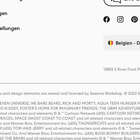
gen
ellungen
Belgien - 
10855 S River Front
s and design elements are owned and licensed by Sesame Workshop. © 2022 Se
 STEVEN UNIVERSE, WE BARE BEARS, RICK AND MORTY, AQUA TEEN HUNGE
D N EDDY, FOSTER'S HOME FOR IMAGINARY FRIENDS, THE GRIM ADVENTURE
ed characters and elements © & ™ Cartoon Network (sXX); CARTOON NETWOR
ES, SPACE GHOST COAST TO COAST and all related characters and elemen
 and Warner Bros. Entertainment Inc. (sXX); THUNDERCATS and all related cha
lf (sXX); TOM AND JERRY and all related characters and elements © & ™ Turne
rtainment Co. And Warner Bros. Entertainment Inc. (sXX); BUGS BUNNY BUIL
HE BRAIN and all related characters and elements © & ™ Warner Bros. En