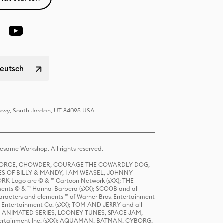
Deutsch
 Pkwy, South Jordan, UT 84095 USA
same Workshop. All rights reserved.
R FORCE, CHOWDER, COURAGE THE COWARDLY DOG,
S OF BILLY & MANDY, I AM WEASEL, JOHNNY
K Logo are © & ™ Cartoon Network (sXX); THE
ts © & ™ Hanna-Barbera (sXX); SCOOB and all
racters and elements ™ of Warner Bros. Entertainment
r Entertainment Co. (sXX); TOM AND JERRY and all
DERS: ANIMATED SERIES, LOONEY TUNES, SPACE JAM,
tertainment Inc. (sXX); AQUAMAN, BATMAN, CYBORG,