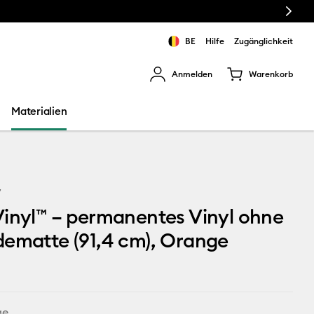
Next
BE
Hilfe
Zugänglichkeit
Anmelden
Warenkorb
rgebnisse zu navigieren.
Materialien
7
inyl™ – permanentes Vinyl ohne
ematte (91,4 cm), Orange
ge