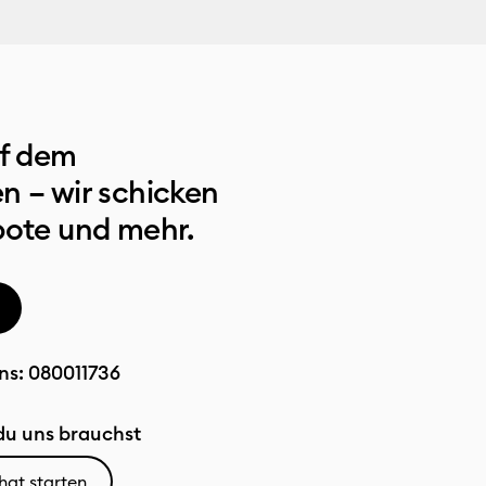
uf dem
n – wir schicken
bote und mehr.
ns:
080011736
u uns brauchst
hat starten