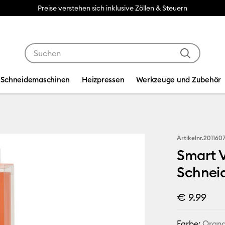
Preise verstehen sich inklusive Zöllen & Steuern
Verwende die Tab- und Shift+Tab-Tasten, um die Suche
Schneidemaschinen
Heizpressen
Werkzeuge und Zubehör
Artikelnr.
201160
Smart V
Schneid
€ 9.99
Farbe:
Oran