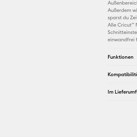
Außenbereic
Außerdem wir
sparst du Ze
Alle Cricut™
Schnitteinst
einwandfrei f
Funktionen
Kompatibilit
Im Lieferum