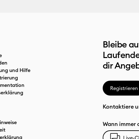
Bleibe a
Laufende
e
den
dir Ange
ung und Hilfe
trierung
mentation
Registrieren
serklärung
Kontaktiere u
inweise
Wann immer d
eit
erklärung
Live-C