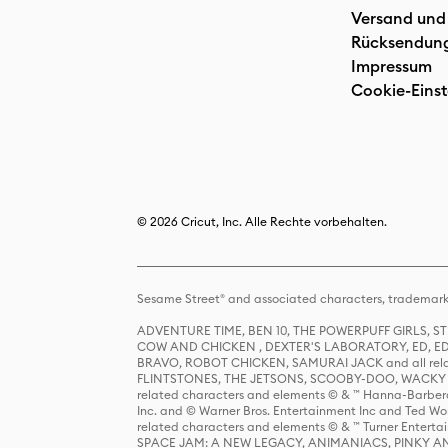
Versand und
Rücksendun
Impressum
Cookie-Einst
© 2026 Cricut, Inc. Alle Rechte vorbehalten.
Sesame Street® and associated characters, trademark
ADVENTURE TIME, BEN 10, THE POWERPUFF GIRLS,
COW AND CHICKEN , DEXTER'S LABORATORY, ED, ED
BRAVO, ROBOT CHICKEN, SAMURAI JACK and all relat
FLINTSTONES, THE JETSONS, SCOOBY-DOO, WACKY RAC
related characters and elements © & ™ Hanna-Barbera
Inc. and © Warner Bros. Entertainment Inc and Ted Wo
related characters and elements © & ™ Turner Ente
SPACE JAM: A NEW LEGACY, ANIMANIACS, PINKY AND T