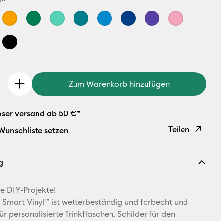
Zum Warenkorb hinzufügen
oser versand ab 50 €*
Teilen
 Wunschliste setzen
Link
g
kopieren
E-Mail-
ge DIY-Projekte!
Adresse
Smart Vinyl™ ist wetterbeständig und farbecht und
ür personalisierte Trinkflaschen, Schilder für den