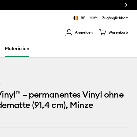
Next
BE
Hilfe
Zugänglichkeit
Anmelden
Warenkorb
rgebnisse zu navigieren.
Materialien
5
inyl™ – permanentes Vinyl ohne
ematte (91,4 cm), Minze