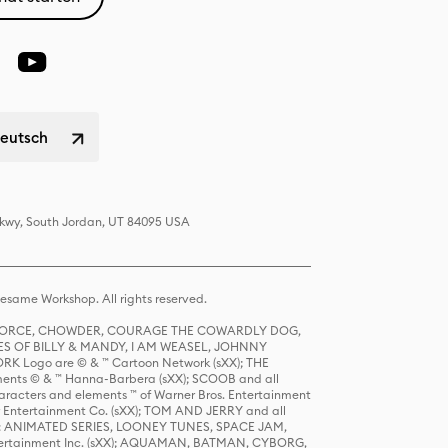
Deutsch
 Pkwy, South Jordan, UT 84095 USA
same Workshop. All rights reserved.
R FORCE, CHOWDER, COURAGE THE COWARDLY DOG,
S OF BILLY & MANDY, I AM WEASEL, JOHNNY
K Logo are © & ™ Cartoon Network (sXX); THE
ts © & ™ Hanna-Barbera (sXX); SCOOB and all
racters and elements ™ of Warner Bros. Entertainment
r Entertainment Co. (sXX); TOM AND JERRY and all
DERS: ANIMATED SERIES, LOONEY TUNES, SPACE JAM,
tertainment Inc. (sXX); AQUAMAN, BATMAN, CYBORG,