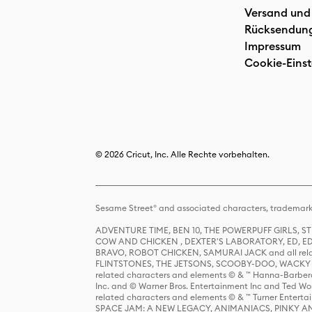
Versand und
Rücksendun
Impressum
Cookie-Einst
© 2026 Cricut, Inc. Alle Rechte vorbehalten.
Sesame Street® and associated characters, trademark
ADVENTURE TIME, BEN 10, THE POWERPUFF GIRLS,
COW AND CHICKEN , DEXTER'S LABORATORY, ED, ED
BRAVO, ROBOT CHICKEN, SAMURAI JACK and all relat
FLINTSTONES, THE JETSONS, SCOOBY-DOO, WACKY RAC
related characters and elements © & ™ Hanna-Barbera
Inc. and © Warner Bros. Entertainment Inc and Ted Wo
related characters and elements © & ™ Turner Ente
SPACE JAM: A NEW LEGACY, ANIMANIACS, PINKY AND T