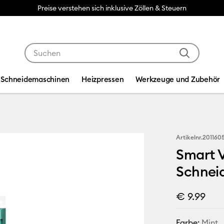
Preise verstehen sich inklusive Zöllen & Steuern
Verwende die Tab- und Shift+Tab-Tasten, um die Suche
Schneidemaschinen
Heizpressen
Werkzeuge und Zubehör
Artikelnr.
201160
Smart V
Schneid
€ 9.99
Farbe:
Mint