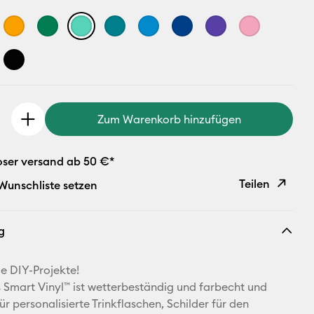
Zum Warenkorb hinzufügen
oser versand ab 50 €*
Teilen
 Wunschliste setzen
Link
g
kopieren
E-Mail-
ge DIY-Projekte!
Adresse
Smart Vinyl™ ist wetterbeständig und farbecht und
ür personalisierte Trinkflaschen, Schilder für den