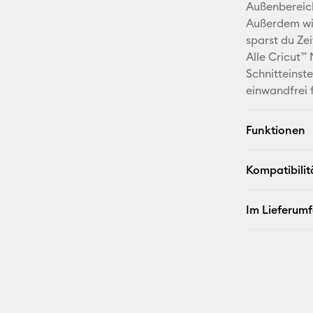
Außenbereic
Außerdem wir
sparst du Ze
Alle Cricut™
Schnitteinst
einwandfrei f
Funktionen
Kompatibilit
Im Lieferum