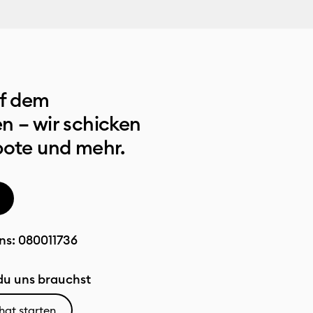
uf dem
n – wir schicken
bote und mehr.
ns:
080011736
u uns brauchst
hat starten