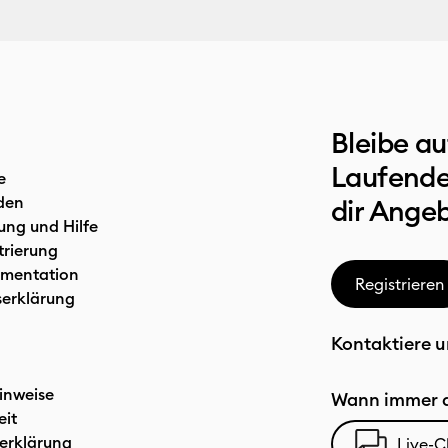
Bleibe a
Laufende
e
den
dir Ange
ung und Hilfe
trierung
mentation
Registrieren
serklärung
Kontaktiere u
inweise
Wann immer d
eit
erklärung
Live-C