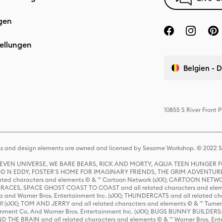
gen
ellungen
Belgien - 
10855 S River Front
s and design elements are owned and licensed by Sesame Workshop. © 2022 Se
 STEVEN UNIVERSE, WE BARE BEARS, RICK AND MORTY, AQUA TEEN HUNGE
D N EDDY, FOSTER'S HOME FOR IMAGINARY FRIENDS, THE GRIM ADVENTURE
ed characters and elements © & ™ Cartoon Network (sXX); CARTOON NETWOR
ES, SPACE GHOST COAST TO COAST and all related characters and elemen
 and Warner Bros. Entertainment Inc. (sXX); THUNDERCATS and all related cha
lf (sXX); TOM AND JERRY and all related characters and elements © & ™ Turne
rtainment Co. And Warner Bros. Entertainment Inc. (sXX); BUGS BUNNY BUIL
HE BRAIN and all related characters and elements © & ™ Warner Bros. En