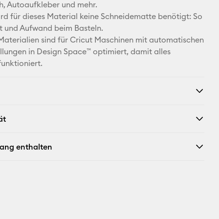
Pinterest
h, Autoaufkleber und mehr.
d für dieses Material keine Schneidematte benötigt: So
Facebook
it und Aufwand beim Basteln.
 Materialien sind für Cricut Maschinen mit automatischen
X
ellungen in Design Space™ optimiert, damit alles
unktioniert.
ät
fang enthalten