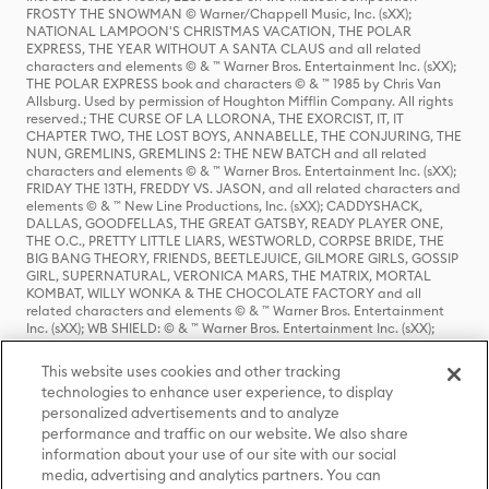
FROSTY THE SNOWMAN © Warner/Chappell Music, Inc. (sXX);
NATIONAL LAMPOON'S CHRISTMAS VACATION, THE POLAR
EXPRESS, THE YEAR WITHOUT A SANTA CLAUS and all related
characters and elements © & ™ Warner Bros. Entertainment Inc. (sXX);
THE POLAR EXPRESS book and characters © & ™ 1985 by Chris Van
Allsburg. Used by permission of Houghton Mifflin Company. All rights
reserved.; THE CURSE OF LA LLORONA, THE EXORCIST, IT, IT
CHAPTER TWO, THE LOST BOYS, ANNABELLE, THE CONJURING, THE
NUN, GREMLINS, GREMLINS 2: THE NEW BATCH and all related
characters and elements © & ™ Warner Bros. Entertainment Inc. (sXX);
FRIDAY THE 13TH, FREDDY VS. JASON, and all related characters and
elements © & ™ New Line Productions, Inc. (sXX); CADDYSHACK,
DALLAS, GOODFELLAS, THE GREAT GATSBY, READY PLAYER ONE,
THE O.C., PRETTY LITTLE LIARS, WESTWORLD, CORPSE BRIDE, THE
BIG BANG THEORY, FRIENDS, BEETLEJUICE, GILMORE GIRLS, GOSSIP
GIRL, SUPERNATURAL, VERONICA MARS, THE MATRIX, MORTAL
KOMBAT, WILLY WONKA & THE CHOCOLATE FACTORY and all
related characters and elements © & ™ Warner Bros. Entertainment
Inc. (sXX); WB SHIELD: © & ™ Warner Bros. Entertainment Inc. (sXX);
HOUSE OF THE DRAGON, GAME OF THRONES, and all related
characters and elements © & ™ Home Box Office, Inc. (sXX); CHILLING
This website uses cookies and other tracking
ADVENTURES OF SABRINA, RIVERDALE © & ™ Warner Bros.
technologies to enhance user experience, to display
Entertainment Inc. Archie Comics and all related characters and
personalized advertisements and to analyze
elements © & ™ Archie Comic Publications, Inc. Used with permission.
(sXX); SEINFELD and all related characters and elements © & ™ Castle
performance and traffic on our website. We also share
Rock Entertainment. (sXX); TED LASSO © & ™ Warner Bros.
information about your use of our site with our social
Entertainment Inc. & Universal Television LLC (sXX); THE HOBBIT: AN
media, advertising and analytics partners. You can
UNEXPECTED JOURNEY, THE HOBBIT: THE DESOLATION OF SMAUG,