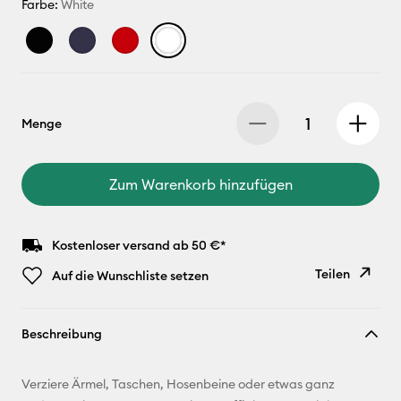
Farbe:
White
Menge
Zum Warenkorb hinzufügen
Kostenloser versand ab 50 €*
Teilen
Auf die Wunschliste setzen
Link
Beschreibung
kopieren
E-Mail-
Verziere Ärmel, Taschen, Hosenbeine oder etwas ganz
Adresse