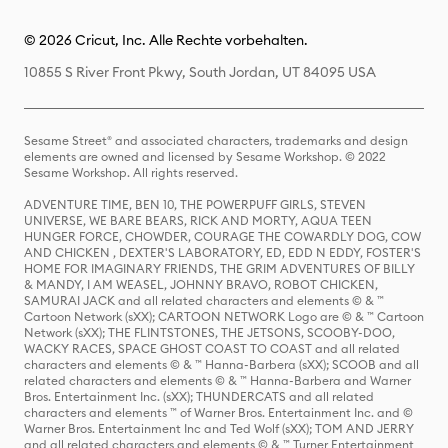
© 2026 Cricut, Inc. Alle Rechte vorbehalten.
10855 S River Front Pkwy, South Jordan, UT 84095 USA
Sesame Street® and associated characters, trademarks and design
elements are owned and licensed by Sesame Workshop. © 2022
Sesame Workshop. All rights reserved.
ADVENTURE TIME, BEN 10, THE POWERPUFF GIRLS, STEVEN
UNIVERSE, WE BARE BEARS, RICK AND MORTY, AQUA TEEN
HUNGER FORCE, CHOWDER, COURAGE THE COWARDLY DOG, COW
AND CHICKEN , DEXTER'S LABORATORY, ED, EDD N EDDY, FOSTER'S
HOME FOR IMAGINARY FRIENDS, THE GRIM ADVENTURES OF BILLY
& MANDY, I AM WEASEL, JOHNNY BRAVO, ROBOT CHICKEN,
SAMURAI JACK and all related characters and elements © & ™
Cartoon Network (sXX); CARTOON NETWORK Logo are © & ™ Cartoon
Network (sXX); THE FLINTSTONES, THE JETSONS, SCOOBY-DOO,
WACKY RACES, SPACE GHOST COAST TO COAST and all related
characters and elements © & ™ Hanna-Barbera (sXX); SCOOB and all
related characters and elements © & ™ Hanna-Barbera and Warner
Bros. Entertainment Inc. (sXX); THUNDERCATS and all related
characters and elements ™ of Warner Bros. Entertainment Inc. and ©
Warner Bros. Entertainment Inc and Ted Wolf (sXX); TOM AND JERRY
and all related characters and elements © & ™ Turner Entertainment