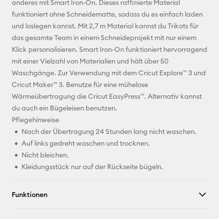
anderes mit Smart Iron-On. Dieses raffinierte Material
funktioniert ohne Schneidematte, sodass du es einfach laden
Pinterest
und loslegen kannst. Mit 2,7 m Material kannst du Trikots für
das gesamte Team in einem Schneideprojekt mit nur einem
Facebook
Klick personalisieren. Smart Iron-On funktioniert hervorragend
mit einer Vielzahl von Materialien und hält über 50
X
Waschgänge. Zur Verwendung mit dem Cricut Explore™ 3 und
Cricut Maker™ 3. Benutze für eine mühelose
Wärmeübertragung die Cricut EasyPress™. Alternativ kannst
du auch ein Bügeleisen benutzen.
Pflegehinweise
Nach der Übertragung 24 Stunden lang nicht waschen.
Auf links gedreht waschen und trocknen.
Nicht bleichen.
Kleidungsstück nur auf der Rückseite bügeln.
Funktionen