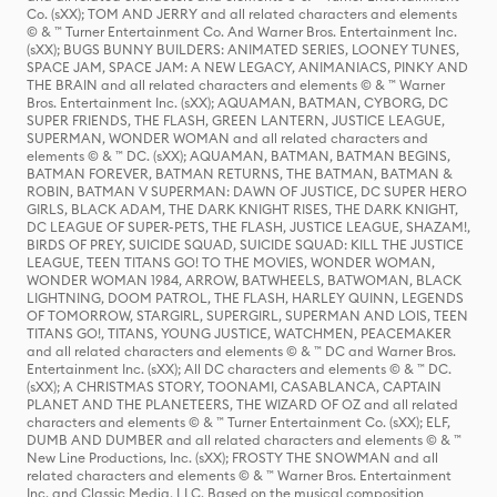
Co. (sXX); TOM AND JERRY and all related characters and elements
© & ™ Turner Entertainment Co. And Warner Bros. Entertainment Inc.
(sXX); BUGS BUNNY BUILDERS: ANIMATED SERIES, LOONEY TUNES,
SPACE JAM, SPACE JAM: A NEW LEGACY, ANIMANIACS, PINKY AND
THE BRAIN and all related characters and elements © & ™ Warner
Bros. Entertainment Inc. (sXX); AQUAMAN, BATMAN, CYBORG, DC
SUPER FRIENDS, THE FLASH, GREEN LANTERN, JUSTICE LEAGUE,
SUPERMAN, WONDER WOMAN and all related characters and
elements © & ™ DC. (sXX); AQUAMAN, BATMAN, BATMAN BEGINS,
BATMAN FOREVER, BATMAN RETURNS, THE BATMAN, BATMAN &
ROBIN, BATMAN V SUPERMAN: DAWN OF JUSTICE, DC SUPER HERO
GIRLS, BLACK ADAM, THE DARK KNIGHT RISES, THE DARK KNIGHT,
DC LEAGUE OF SUPER-PETS, THE FLASH, JUSTICE LEAGUE, SHAZAM!,
BIRDS OF PREY, SUICIDE SQUAD, SUICIDE SQUAD: KILL THE JUSTICE
LEAGUE, TEEN TITANS GO! TO THE MOVIES, WONDER WOMAN,
WONDER WOMAN 1984, ARROW, BATWHEELS, BATWOMAN, BLACK
LIGHTNING, DOOM PATROL, THE FLASH, HARLEY QUINN, LEGENDS
OF TOMORROW, STARGIRL, SUPERGIRL, SUPERMAN AND LOIS, TEEN
TITANS GO!, TITANS, YOUNG JUSTICE, WATCHMEN, PEACEMAKER
and all related characters and elements © & ™ DC and Warner Bros.
Entertainment Inc. (sXX); All DC characters and elements © & ™ DC.
(sXX); A CHRISTMAS STORY, TOONAMI, CASABLANCA, CAPTAIN
PLANET AND THE PLANETEERS, THE WIZARD OF OZ and all related
characters and elements © & ™ Turner Entertainment Co. (sXX); ELF,
DUMB AND DUMBER and all related characters and elements © & ™
New Line Productions, Inc. (sXX); FROSTY THE SNOWMAN and all
related characters and elements © & ™ Warner Bros. Entertainment
Inc. and Classic Media, LLC. Based on the musical composition