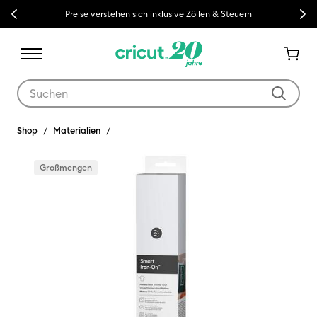
Previous
Next
Preise verstehen sich inklusive Zöllen & Steuern
Verwende die Tab- und Shift+Tab-Tasten, um die Suchergebnisse z
Shop
Materialien
Großmengen