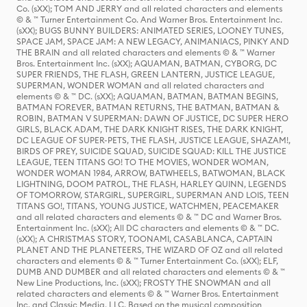
Co. (sXX); TOM AND JERRY and all related characters and elements
© & ™ Turner Entertainment Co. And Warner Bros. Entertainment Inc.
(sXX); BUGS BUNNY BUILDERS: ANIMATED SERIES, LOONEY TUNES,
SPACE JAM, SPACE JAM: A NEW LEGACY, ANIMANIACS, PINKY AND
THE BRAIN and all related characters and elements © & ™ Warner
Bros. Entertainment Inc. (sXX); AQUAMAN, BATMAN, CYBORG, DC
SUPER FRIENDS, THE FLASH, GREEN LANTERN, JUSTICE LEAGUE,
SUPERMAN, WONDER WOMAN and all related characters and
elements © & ™ DC. (sXX); AQUAMAN, BATMAN, BATMAN BEGINS,
BATMAN FOREVER, BATMAN RETURNS, THE BATMAN, BATMAN &
ROBIN, BATMAN V SUPERMAN: DAWN OF JUSTICE, DC SUPER HERO
GIRLS, BLACK ADAM, THE DARK KNIGHT RISES, THE DARK KNIGHT,
DC LEAGUE OF SUPER-PETS, THE FLASH, JUSTICE LEAGUE, SHAZAM!,
BIRDS OF PREY, SUICIDE SQUAD, SUICIDE SQUAD: KILL THE JUSTICE
LEAGUE, TEEN TITANS GO! TO THE MOVIES, WONDER WOMAN,
WONDER WOMAN 1984, ARROW, BATWHEELS, BATWOMAN, BLACK
LIGHTNING, DOOM PATROL, THE FLASH, HARLEY QUINN, LEGENDS
OF TOMORROW, STARGIRL, SUPERGIRL, SUPERMAN AND LOIS, TEEN
TITANS GO!, TITANS, YOUNG JUSTICE, WATCHMEN, PEACEMAKER
and all related characters and elements © & ™ DC and Warner Bros.
Entertainment Inc. (sXX); All DC characters and elements © & ™ DC.
(sXX); A CHRISTMAS STORY, TOONAMI, CASABLANCA, CAPTAIN
PLANET AND THE PLANETEERS, THE WIZARD OF OZ and all related
characters and elements © & ™ Turner Entertainment Co. (sXX); ELF,
DUMB AND DUMBER and all related characters and elements © & ™
New Line Productions, Inc. (sXX); FROSTY THE SNOWMAN and all
related characters and elements © & ™ Warner Bros. Entertainment
Inc. and Classic Media, LLC. Based on the musical composition