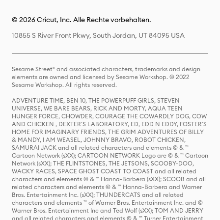
© 2026 Cricut, Inc. Alle Rechte vorbehalten.
10855 S River Front Pkwy, South Jordan, UT 84095 USA
Sesame Street® and associated characters, trademarks and design
elements are owned and licensed by Sesame Workshop. © 2022
Sesame Workshop. All rights reserved.
ADVENTURE TIME, BEN 10, THE POWERPUFF GIRLS, STEVEN
UNIVERSE, WE BARE BEARS, RICK AND MORTY, AQUA TEEN
HUNGER FORCE, CHOWDER, COURAGE THE COWARDLY DOG, COW
AND CHICKEN , DEXTER'S LABORATORY, ED, EDD N EDDY, FOSTER'S
HOME FOR IMAGINARY FRIENDS, THE GRIM ADVENTURES OF BILLY
& MANDY, I AM WEASEL, JOHNNY BRAVO, ROBOT CHICKEN,
SAMURAI JACK and all related characters and elements © & ™
Cartoon Network (sXX); CARTOON NETWORK Logo are © & ™ Cartoon
Network (sXX); THE FLINTSTONES, THE JETSONS, SCOOBY-DOO,
WACKY RACES, SPACE GHOST COAST TO COAST and all related
characters and elements © & ™ Hanna-Barbera (sXX); SCOOB and all
related characters and elements © & ™ Hanna-Barbera and Warner
Bros. Entertainment Inc. (sXX); THUNDERCATS and all related
characters and elements ™ of Warner Bros. Entertainment Inc. and ©
Warner Bros. Entertainment Inc and Ted Wolf (sXX); TOM AND JERRY
and all related characters and elements © & ™ Turner Entertainment