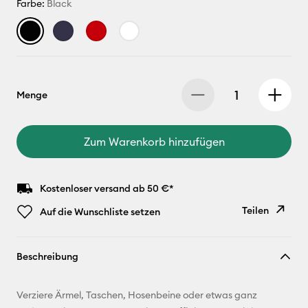
Farbe:
Black
Menge
Zum Warenkorb hinzufügen
Kostenloser versand ab 50 €*
Teilen
Auf die Wunschliste setzen
Link
Beschreibung
kopieren
E-Mail-
Verziere Ärmel, Taschen, Hosenbeine oder etwas ganz
Adresse