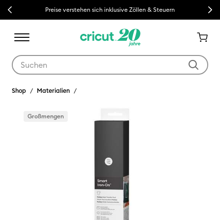
Previous
Next
Preise verstehen sich inklusive Zöllen & Steuern
Verwende die Tab- und Shift+Tab-Tasten, um die Suchergebnisse z
Shop
Materialien
Großmengen