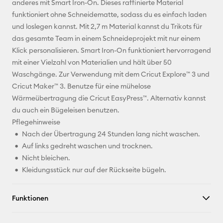
anderes mit Smart Iron-On. Dieses raffinierte Material
funktioniert ohne Schneidematte, sodass du es einfach laden
Pinterest
und loslegen kannst. Mit 2,7 m Material kannst du Trikots für
das gesamte Team in einem Schneideprojekt mit nur einem
Facebook
Klick personalisieren. Smart Iron-On funktioniert hervorragend
mit einer Vielzahl von Materialien und hält über 50
X
Waschgänge. Zur Verwendung mit dem Cricut Explore™ 3 und
Cricut Maker™ 3. Benutze für eine mühelose
Wärmeübertragung die Cricut EasyPress™. Alternativ kannst
du auch ein Bügeleisen benutzen.
Pflegehinweise
Nach der Übertragung 24 Stunden lang nicht waschen.
Auf links gedreht waschen und trocknen.
Nicht bleichen.
Kleidungsstück nur auf der Rückseite bügeln.
Funktionen