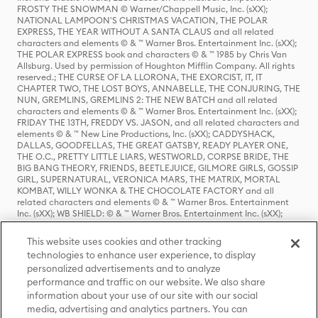
FROSTY THE SNOWMAN © Warner/Chappell Music, Inc. (sXX);
NATIONAL LAMPOON'S CHRISTMAS VACATION, THE POLAR
EXPRESS, THE YEAR WITHOUT A SANTA CLAUS and all related
characters and elements © & ™ Warner Bros. Entertainment Inc. (sXX);
THE POLAR EXPRESS book and characters © & ™ 1985 by Chris Van
Allsburg. Used by permission of Houghton Mifflin Company. All rights
reserved.; THE CURSE OF LA LLORONA, THE EXORCIST, IT, IT
CHAPTER TWO, THE LOST BOYS, ANNABELLE, THE CONJURING, THE
NUN, GREMLINS, GREMLINS 2: THE NEW BATCH and all related
characters and elements © & ™ Warner Bros. Entertainment Inc. (sXX);
FRIDAY THE 13TH, FREDDY VS. JASON, and all related characters and
elements © & ™ New Line Productions, Inc. (sXX); CADDYSHACK,
DALLAS, GOODFELLAS, THE GREAT GATSBY, READY PLAYER ONE,
THE O.C., PRETTY LITTLE LIARS, WESTWORLD, CORPSE BRIDE, THE
BIG BANG THEORY, FRIENDS, BEETLEJUICE, GILMORE GIRLS, GOSSIP
GIRL, SUPERNATURAL, VERONICA MARS, THE MATRIX, MORTAL
KOMBAT, WILLY WONKA & THE CHOCOLATE FACTORY and all
related characters and elements © & ™ Warner Bros. Entertainment
Inc. (sXX); WB SHIELD: © & ™ Warner Bros. Entertainment Inc. (sXX);
HOUSE OF THE DRAGON, GAME OF THRONES, and all related
characters and elements © & ™ Home Box Office, Inc. (sXX); CHILLING
This website uses cookies and other tracking
ADVENTURES OF SABRINA, RIVERDALE © & ™ Warner Bros.
technologies to enhance user experience, to display
Entertainment Inc. Archie Comics and all related characters and
personalized advertisements and to analyze
elements © & ™ Archie Comic Publications, Inc. Used with permission.
(sXX); SEINFELD and all related characters and elements © & ™ Castle
performance and traffic on our website. We also share
Rock Entertainment. (sXX); TED LASSO © & ™ Warner Bros.
information about your use of our site with our social
Entertainment Inc. & Universal Television LLC (sXX); THE HOBBIT: AN
media, advertising and analytics partners. You can
UNEXPECTED JOURNEY, THE HOBBIT: THE DESOLATION OF SMAUG,