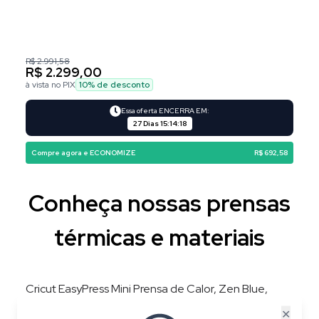
R$ 2.991,58
R$ 2.299,00
à vista no PIX
10
% de desconto
Essa oferta ENCERRA EM:
27 Dias
15
:
14
:
18
Compre agora e ECONOMIZE
R$ 692,58
Conheça nossas prensas
térmicas e materiais
Cricut EasyPress Mini Prensa de Calor, Zen Blue,
220V, 3 Níveis de Temperatura, Placa 8,3 × 5 cm
✕