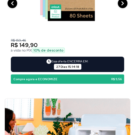
R$ 159,46
R$ 149,90
à vista no PIX
10
% de desconto
Essa oferta ENCERRA EM:
27 Dias
15
:
14
:
18
Compre agora e ECONOMIZE
R$ 9,56