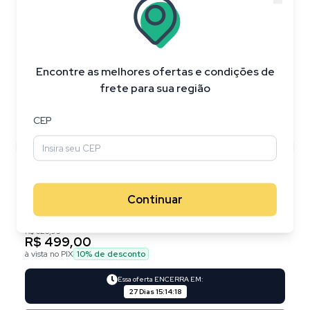
20
%
OFF
Encontre as melhores ofertas e condições de
frete para sua região
CEP
Continuar
R$ 626,95
R$ 499,00
à vista no PIX
10
% de desconto
Essa oferta ENCERRA EM:
27 Dias
15
:
14
:
18