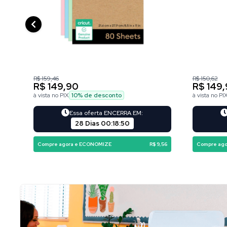
R$ 159,46
R$ 150,62
R$ 149,90
R$ 149
à vista no PIX
10
% de desconto
à vista no PI
Essa oferta ENCERRA EM:
28 Dias
00
:
18
:
48
Compre agora e ECONOMIZE
R$ 9,56
Compre ag