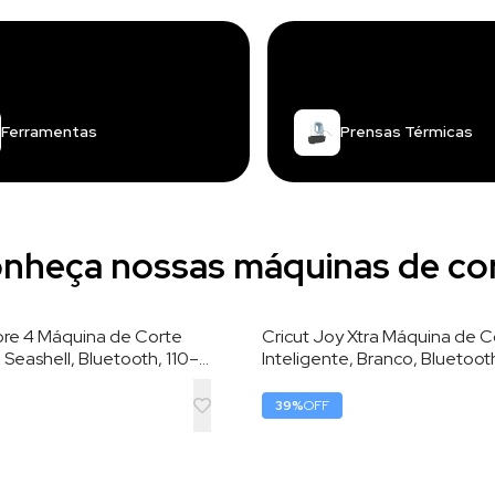
Ferramentas
Prensas Térmicas
nheça nossas máquinas de co
lore 4 Máquina de Corte
Cricut Joy Xtra Máquina de C
, Seashell, Bluetooth, 110–
Inteligente, Branco, Bluetoot
 cm de Largura de Corte
220V, 21,6 cm de Largura de 
39
%
OFF