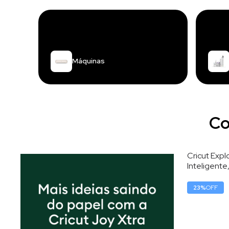
Máquinas
Co
Cricut Exp
Inteligente
220V, 30,5
23
%
OFF