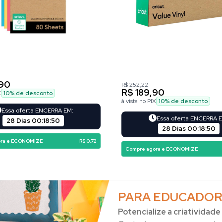
,90
R$ 252,22
R$ 189,90
X
10
% de desconto
à vista no PIX
10
% de desconto
Essa oferta ENCERRA EM:
Essa oferta ENCERRA 
28 Dias
00
:
18
:
48
28 Dias
00
:
18
:
48
ora e ECONOMIZE
R$ 0,72
Compre agora e ECONOMIZE
PARA EDUCADOR
Potencialize a criatividade 