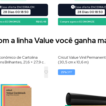
Essa oferta ENCERRA EM:
Essa oferta ENCERRA 
28 Dias
00
:
18
:
48
28 Dias
00
:
18
:
48
ora e ECONOMIZE
R$ 60,48
Compre agora e ECONOMIZE
m a linha Value você ganha m
conômico de Cartolina
Cricut Value Vinil Permanent
ns Brilhantes, 21,6 × 27,9 cm,
(30,5 cm x 10,6 m)
s
25
%
OFF