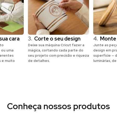
sua cara
3.
Corte o seu design
4.
Monte
eto
Deixe sua máquina Cricut fazer a
Junte as peça
 ou uma
mágica, cortando cada parte do
design em pr
erentes
seu projeto com precisão e riqueza
superfície — 
s e muito
de detalhes.
luminárias, de
Conheça nossos produtos