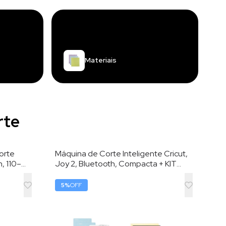
Materiais
rte
orte
Máquina de Corte Inteligente Cricut,
h, 110–
Joy 2, Bluetooth, Compacta + KIT
Corte
DELUXE, Azul
5
%
OFF