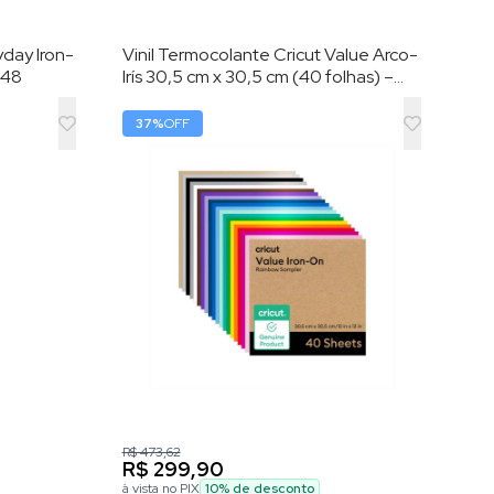
yday Iron-
Vinil Termocolante Cricut Value Arco-
448
Irís 30,5 cm x 30,5 cm (40 folhas) –
HTV (vinil de transferência por calor)
37
%
OFF
R$ 473,62
R$ 299,90
à vista no PIX
10
% de desconto