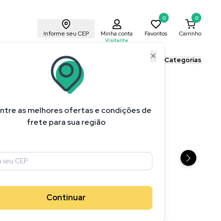
0
0
Informe seu CEP
Minha conta
Favoritos
Carrinho
Visitante
✕
ais Cricut
Blog Cricut
Todas as Categorias
ntre as melhores ofertas e condições de
frete para sua região
Continuar