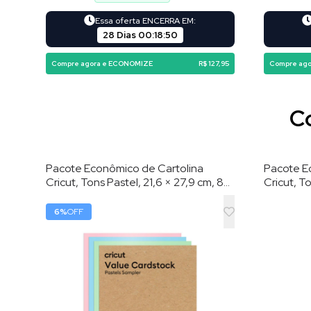
Essa oferta ENCERRA EM:
28 Dias
00
:
18
:
48
Compre agora e ECONOMIZE
R$ 127,95
Compre ag
Co
Pacote Econômico de Cartolina
Pacote E
Cricut, Tons Pastel, 21,6 × 27,9 cm, 80
Cricut, To
Folhas
80 Folha
6
%
OFF