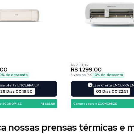
R$ 2.131,06
,00
R$ 1.299,00
0
% de desconto
à vista no PIX
10
% de desconto
ssa oferta ENCERRA EM:
Essa oferta ENCERRA E
28 Dias
00
:
18
:
48
03 Dias
00
:
22
:
49
 e ECONOMIZE
R$ 692,58
Compre agora e ECONOMIZE
 nossas prensas térmicas e m