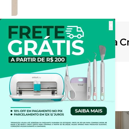
×
O que é a C