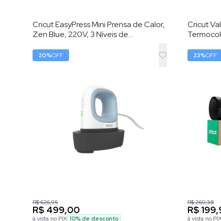
Cricut EasyPress Mini Prensa de Calor,
Cricut Val
Zen Blue, 220V, 3 Níveis de
Termocola
Temperatura, Placa 8,3 × 5 cm
– HTV (Vi
Calor)
20
%
OFF
23
%
OFF
R$ 626,95
R$ 260,38
R$ 499,00
R$ 199,
à vista no PIX
10
% de desconto
à vista no PI