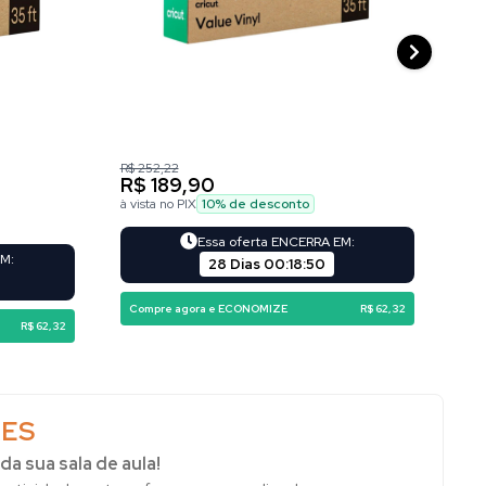
R$ 252,22
R$ 1
R$ 189,90
R$
à vista no PIX
10
% de desconto
à vi
Essa oferta ENCERRA EM:
EM:
28 Dias
00
:
18
:
48
Compre agora e ECONOMIZE
R$ 62,32
Co
R$ 62,32
ES
da sua sala de aula!