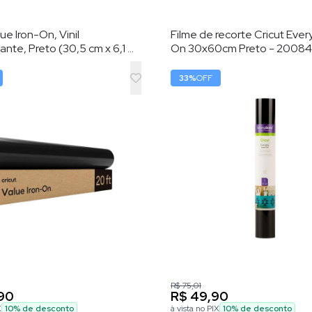
ue Iron-On, Vinil
Filme de recorte Cricut Ever
nte, Preto (30,5 cm x 6,1 m)
On 30x60cm Preto - 2008
nil de Transferência por
33
%
OFF
R$ 75,01
90
R$ 49,90
X
10
% de desconto
à vista no PIX
10
% de desconto