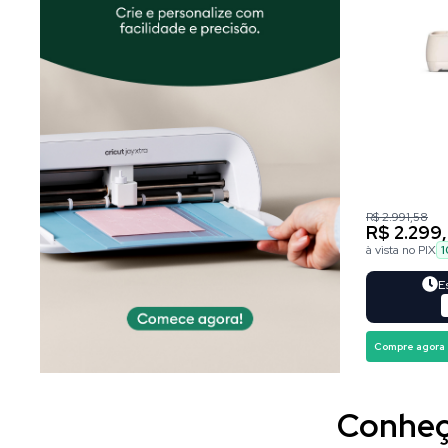
R$ 2.991,58
R$ 2.299
à vista no PIX
1
E
Compre agora
Conheça