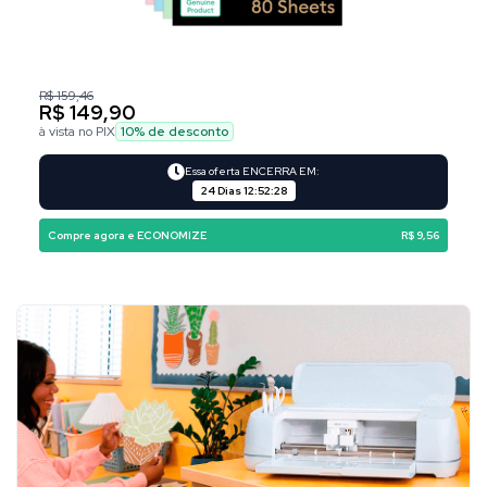
R$ 159,46
R$ 149,90
à vista no PIX
10
% de desconto
Essa oferta ENCERRA EM:
24 Dias
12
:
52
:
28
Compre agora e ECONOMIZE
R$ 9,56