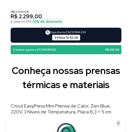
R$ 2.991,58
R$ 2.299,00
à vista no PIX
10
% de desconto
Essa oferta ENCERRA EM:
24 Dias
12
:
52
:
28
Compre agora e ECONOMIZE
R$ 692,58
Conheça nossas prensas
térmicas e materiais
Cricut EasyPress Mini Prensa de Calor, Zen Blue,
220V, 3 Níveis de Temperatura, Placa 8,3 × 5 cm
✕
20
%
OFF