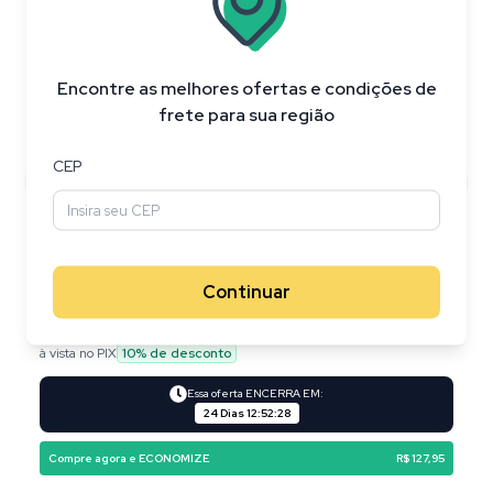
Encontre as melhores ofertas e condições de
frete para sua região
CEP
Continuar
R$ 626,95
R$ 499,00
à vista no PIX
10
% de desconto
Essa oferta ENCERRA EM:
24 Dias
12
:
52
:
28
Compre agora e ECONOMIZE
R$ 127,95