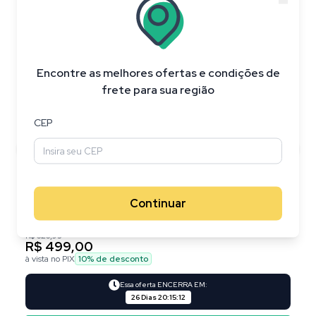
20
%
OFF
Encontre as melhores ofertas e condições de
frete para sua região
CEP
Continuar
R$ 626,95
R$ 499,00
à vista no PIX
10
% de desconto
Essa oferta ENCERRA EM:
26 Dias
20
:
15
:
11