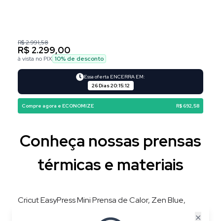
R$ 2.991,58
R$ 2.299,00
à vista no PIX
10
% de desconto
Essa oferta ENCERRA EM:
26 Dias
20
:
15
:
11
Compre agora e ECONOMIZE
R$ 692,58
Conheça nossas prensas
térmicas e materiais
Cricut EasyPress Mini Prensa de Calor, Zen Blue,
220V, 3 Níveis de Temperatura, Placa 8,3 × 5 cm
✕