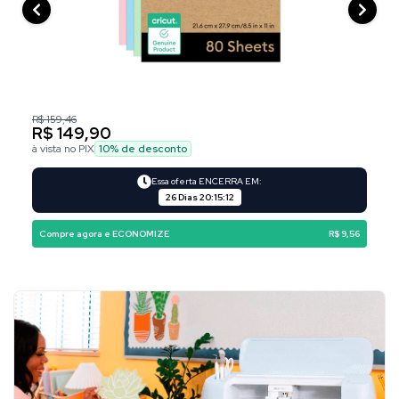
R$ 159,46
R$ 149,90
à vista no PIX
10
% de desconto
Essa oferta ENCERRA EM:
26 Dias
20
:
15
:
11
Compre agora e ECONOMIZE
R$ 9,56