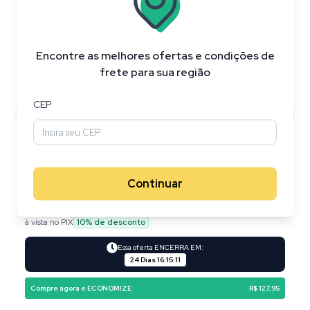
Encontre as melhores ofertas e condições de
frete para sua região
CEP
Continuar
R$ 626,95
R$ 499,00
à vista no PIX
10
% de desconto
Essa oferta ENCERRA EM:
24 Dias
16
:
15
:
10
Compre agora e ECONOMIZE
R$ 127,95