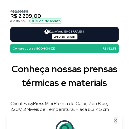
R$ 2.991,58
R$ 2.299,00
à vista no PIX
10
% de desconto
Essa oferta ENCERRA EM:
24 Dias
16
:
15
:
10
Compre agora e ECONOMIZE
R$ 692,58
Conheça nossas prensas
térmicas e materiais
Cricut EasyPress Mini Prensa de Calor, Zen Blue,
220V, 3 Níveis de Temperatura, Placa 8,3 × 5 cm
✕
20
%
OFF