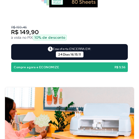
R$ 159,46
R$ 149,90
à vista no PIX
10
% de desconto
Essa oferta ENCERRA EM:
24 Dias
16
:
15
:
10
Compre agora e ECONOMIZE
R$ 9,56