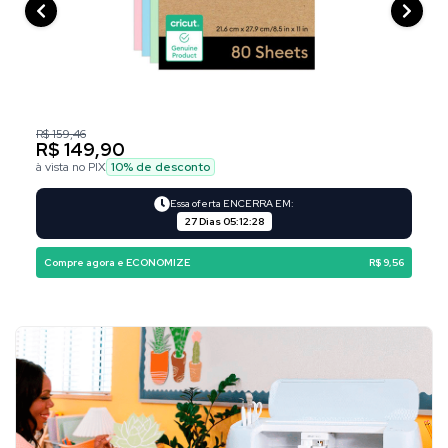
R$ 159,46
R$ 149,90
à vista no PIX
10
% de desconto
Essa oferta ENCERRA EM:
27 Dias
05
:
12
:
27
Compre agora e ECONOMIZE
R$ 9,56