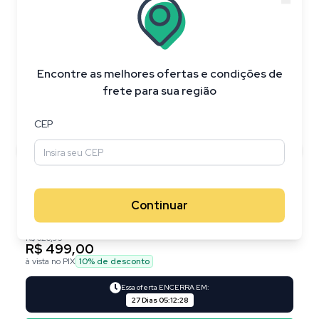
20
%
OFF
Encontre as melhores ofertas e condições de
frete para sua região
CEP
Continuar
R$ 626,95
R$ 499,00
à vista no PIX
10
% de desconto
Essa oferta ENCERRA EM:
27 Dias
05
:
12
:
27