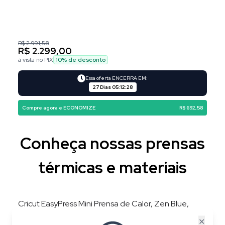
R$ 2.991,58
R$ 2.299,00
à vista no PIX
10
% de desconto
Essa oferta ENCERRA EM:
27 Dias
05
:
12
:
27
Compre agora e ECONOMIZE
R$ 692,58
Conheça nossas prensas
térmicas e materiais
Cricut EasyPress Mini Prensa de Calor, Zen Blue,
220V, 3 Níveis de Temperatura, Placa 8,3 × 5 cm
✕