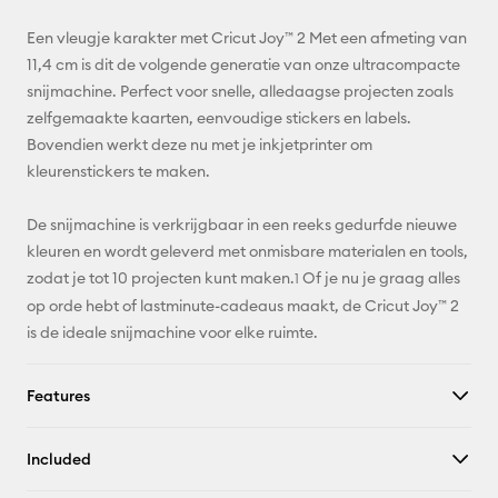
Email
Een vleugje karakter met Cricut Joy™ 2 Met een afmeting van
Pinterest
11,4 cm is dit de volgende generatie van onze ultracompacte
snijmachine. Perfect voor snelle, alledaagse projecten zoals
Facebook
zelfgemaakte kaarten, eenvoudige stickers en labels.
Bovendien werkt deze nu met je inkjetprinter om
X
kleurenstickers te maken.
De snijmachine is verkrijgbaar in een reeks gedurfde nieuwe
kleuren en wordt geleverd met onmisbare materialen en tools,
zodat je tot 10 projecten kunt maken.
Of je nu je graag alles
1
op orde hebt of lastminute-cadeaus maakt, de Cricut Joy™ 2
is de ideale snijmachine voor elke ruimte.
Features
Included