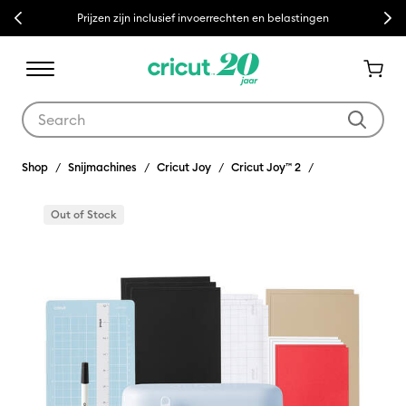
Previous
Next
nvoerrechten en belastingen
Gratis bezorging vanaf
Use Tab and Shift plus Tab keys to navigate search results.
Shop
Snijmachines
Cricut Joy
Cricut Joy™ 2
Out of Stock