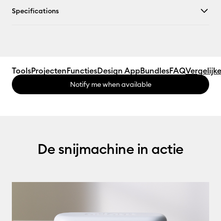
Specifications
Tools
Projecten
Functies
Design App
Bundles
FAQ
Vergelijk
Notify me when available
De snijmachine in actie