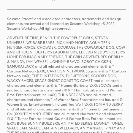
Sesame Street® and associated characters, trademarks and design
elements are owned and licensed by Sesame Workshop. © 2022
Sesame Workshop. All rights reserved.
ADVENTURE TIME, BEN 10, THE POWERPUFF GIRLS, STEVEN
UNIVERSE, WE BARE BEARS, RICK AND MORTY, AQUA TEEN
HUNGER FORCE, CHOWDER, COURAGE THE COWARDLY DOG, COW
AND CHICKEN , DEXTER'S LABORATORY, ED, EDD N EDDY, FOSTER'S
HOME FOR IMAGINARY FRIENDS, THE GRIM ADVENTURES OF BILLY
& MANDY, I AM WEASEL, JOHNNY BRAVO, ROBOT CHICKEN,
SAMURAI JACK and all related characters and elements © & ™
Cartoon Network (sXX); CARTOON NETWORK Logo are © & ™ Cartoon
Network (sXX); THE FLINTSTONES, THE JETSONS, SCOOBY-DOO,
WACKY RACES, SPACE GHOST COAST TO COAST and all related
characters and elements © & ™ Hanna-Barbera (sXX); SCOOB and all
related characters and elements © & ™ Hanna-Barbera and Warner
Bros. Entertainment Inc. (sXX); THUNDERCATS and all related
characters and elements ™ of Warner Bros. Entertainment Inc. and ©
Warner Bros. Entertainment Inc and Ted Wolf (sXX); TOM AND JERRY
and all related characters and elements © & ™ Turner Entertainment
Co. (sXX); TOM AND JERRY and all related characters and elements
© & ™ Turner Entertainment Co. And Warner Bros. Entertainment Inc.
(sXX); BUGS BUNNY BUILDERS: ANIMATED SERIES, LOONEY TUNES,
SPACE JAM, SPACE JAM: A NEW LEGACY, ANIMANIACS, PINKY AND
THE BRAIN and all related characters and elements © & ™ Warner