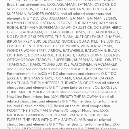
Bros. Entertainment Inc. (sXX); AQUAMAN, BATMAN, CYBORG, DC
SUPER FRIENDS, THE FLASH, GREEN LANTERN, JUSTICE LEAGUE,
SUPERMAN, WONDER WOMAN and all related characters and
elements © & ™ DC. (sXX); AQUAMAN, BATMAN, BATMAN BEGINS,
BATMAN FOREVER, BATMAN RETURNS, THE BATMAN, BATMAN &
ROBIN, BATMAN V SUPERMAN: DAWN OF JUSTICE, DC SUPER HERO
GIRLS, BLACK ADAM, THE DARK KNIGHT RISES, THE DARK KNIGHT,
DC LEAGUE OF SUPER-PETS, THE FLASH, JUSTICE LEAGUE, SHAZAM!,
BIRDS OF PREY, SUICIDE SQUAD, SUICIDE SQUAD: KILL THE JUSTICE
LEAGUE, TEEN TITANS GO! TO THE MOVIES, WONDER WOMAN,
WONDER WOMAN 1984, ARROW, BATWHEELS, BATWOMAN, BLACK
LIGHTNING, DOOM PATROL, THE FLASH, HARLEY QUINN, LEGENDS
OF TOMORROW, STARGIRL, SUPERGIRL, SUPERMAN AND LOIS, TEEN
TITANS GO!, TITANS, YOUNG JUSTICE, WATCHMEN, PEACEMAKER
and all related characters and elements © & ™ DC and Warner Bros.
Entertainment Inc. (sXX); All DC characters and elements © & ™ DC.
(sXX); A CHRISTMAS STORY, TOONAMI, CASABLANCA, CAPTAIN
PLANET AND THE PLANETEERS, THE WIZARD OF OZ and all related
characters and elements © & ™ Turner Entertainment Co. (sXX); ELF,
DUMB AND DUMBER and all related characters and elements © & ™
New Line Productions, Inc. (sXX); FROSTY THE SNOWMAN and all
related characters and elements © & ™ Warner Bros. Entertainment
Inc. and Classic Media, LLC. Based on the musical composition
FROSTY THE SNOWMAN © Warner/Chappell Music, Inc. (sXX);
NATIONAL LAMPOON'S CHRISTMAS VACATION, THE POLAR
EXPRESS, THE YEAR WITHOUT A SANTA CLAUS and all related
characters and elements © & ™ Warner Bros. Entertainment Inc. (sXX);
THE POLAR EXPRESS book and characters © & ™ 1985 by Chris Van