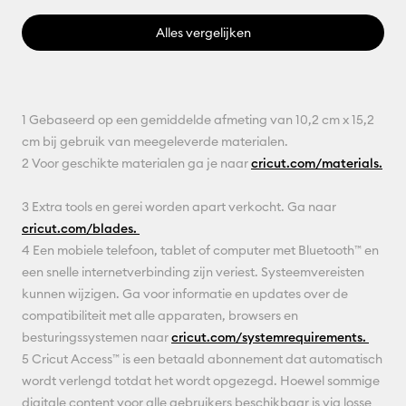
Alles vergelijken
1 Gebaseerd op een gemiddelde afmeting van 10,2 cm x 15,2
cm bij gebruik van meegeleverde materialen.
2 Voor geschikte materialen ga je naar
cricut.com/materials.
3 Extra tools en gerei worden apart verkocht. Ga naar
cricut.com/blades.
4 Een mobiele telefoon, tablet of computer met Bluetooth™ en
een snelle internetverbinding zijn veriest. Systeemvereisten
kunnen wijzigen. Ga voor informatie en updates over de
compatibiliteit met alle apparaten, browsers en
besturingssystemen naar
cricut.com/systemrequirements.
5 Cricut Access™ is een betaald abonnement dat automatisch
wordt verlengd totdat het wordt opgezegd. Hoewel sommige
digitale content voor alle gebruikers beschikbaar is via losse