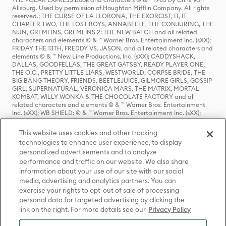
Allsburg. Used by permission of Houghton Mifflin Company. All rights
reserved.; THE CURSE OF LA LLORONA, THE EXORCIST, IT, IT
CHAPTER TWO, THE LOST BOYS, ANNABELLE, THE CONJURING, THE
NUN, GREMLINS, GREMLINS 2: THE NEW BATCH and all related
characters and elements © & ™ Warner Bros. Entertainment Inc. (sXX);
FRIDAY THE 13TH, FREDDY VS. JASON, and all related characters and
elements © & ™ New Line Productions, Inc. (sXX); CADDYSHACK,
DALLAS, GOODFELLAS, THE GREAT GATSBY, READY PLAYER ONE,
THE O.C., PRETTY LITTLE LIARS, WESTWORLD, CORPSE BRIDE, THE
BIG BANG THEORY, FRIENDS, BEETLEJUICE, GILMORE GIRLS, GOSSIP
GIRL, SUPERNATURAL, VERONICA MARS, THE MATRIX, MORTAL
KOMBAT, WILLY WONKA & THE CHOCOLATE FACTORY and all
related characters and elements © & ™ Warner Bros. Entertainment
Inc. (sXX); WB SHIELD: © & ™ Warner Bros. Entertainment Inc. (sXX);
HOUSE OF THE DRAGON, GAME OF THRONES, and all related
characters and elements © & ™ Home Box Office, Inc. (sXX); CHILLING
This website uses cookies and other tracking
ADVENTURES OF SABRINA, RIVERDALE © & ™ Warner Bros.
technologies to enhance user experience, to display
Entertainment Inc. Archie Comics and all related characters and
personalized advertisements and to analyze
elements © & ™ Archie Comic Publications, Inc. Used with permission.
performance and traffic on our website. We also share
(sXX); SEINFELD and all related characters and elements © & ™ Castle
Rock Entertainment. (sXX); TED LASSO © & ™ Warner Bros.
information about your use of our site with our social
Entertainment Inc. & Universal Television LLC (sXX); THE HOBBIT: AN
media, advertising and analytics partners. You can
UNEXPECTED JOURNEY, THE HOBBIT: THE DESOLATION OF SMAUG,
exercise your rights to opt-out of sale of processing
THE HOBBIT: THE BATTLE OF THE FIVE ARMIES, THE LORD OF THE
personal data for targeted advertising by clicking the
RINGS: THE FELLOWSHIP OF THE RING, THE LORD OF THE RINGS: THE
link on the right. For more details see our
Privacy Policy
TWO TOWERS, THE LORD OF THE RINGS: THE RETURN OF THE KING
and the names of the characters, items, events and places therein are
TM of The Saul Zaentz Company d/b/a Middle-earth Enterprises