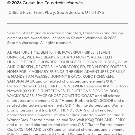
© 2026 Cricut, Inc. Tous droits réservés.
10855 S River Front Pkwy, South Jordan, UT 84095
Sesame Street® and associated characters, trademarks and design
elements are owned and licensed by Sesame Workshop. © 2022
Sesame Workshop. All rights reserved.
ADVENTURE TIME, BEN 10, THE POWERPUFF GIRLS, STEVEN
UNIVERSE, WE BARE BEARS, RICK AND MORTY, AQUA TEEN
HUNGER FORCE, CHOWDER, COURAGE THE COWARDLY DOG, COW
AND CHICKEN , DEXTER'S LABORATORY, ED, EDD N EDDY, FOSTER'S
HOME FOR IMAGINARY FRIENDS, THE GRIM ADVENTURES OF BILLY
& MANDY, I AM WEASEL, JOHNNY BRAVO, ROBOT CHICKEN,
SAMURAI JACK and all related characters and elements © & ™
Cartoon Network (sXX); CARTOON NETWORK Logo are © & ™ Cartoon
Network (sXX); THE FLINTSTONES, THE JETSONS, SCOOBY-DOO,
WACKY RACES, SPACE GHOST COAST TO COAST and all related
characters and elements © & ™ Hanna-Barbera (sXX); SCOOB and all
related characters and elements © & ™ Hanna-Barbera and Warner
Bros. Entertainment Inc. (sXX); THUNDERCATS and all related
characters and elements ™ of Warner Bros. Entertainment Inc. and ©
Warner Bros. Entertainment Inc and Ted Wolf (sXX); TOM AND JERRY
and all related characters and elements © & ™ Turner Entertainment
Co. (sXX); TOM AND JERRY and all related characters and elements
© & ™ Turner Entertainment Co. And Warner Bros. Entertainment Inc.