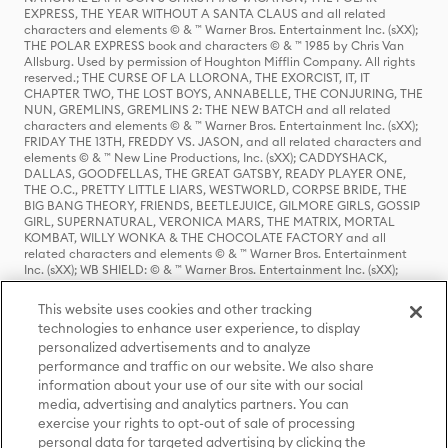
EXPRESS, THE YEAR WITHOUT A SANTA CLAUS and all related
characters and elements © & ™ Warner Bros. Entertainment Inc. (sXX);
THE POLAR EXPRESS book and characters © & ™ 1985 by Chris Van
Allsburg. Used by permission of Houghton Mifflin Company. All rights
reserved.; THE CURSE OF LA LLORONA, THE EXORCIST, IT, IT
CHAPTER TWO, THE LOST BOYS, ANNABELLE, THE CONJURING, THE
NUN, GREMLINS, GREMLINS 2: THE NEW BATCH and all related
characters and elements © & ™ Warner Bros. Entertainment Inc. (sXX);
FRIDAY THE 13TH, FREDDY VS. JASON, and all related characters and
elements © & ™ New Line Productions, Inc. (sXX); CADDYSHACK,
DALLAS, GOODFELLAS, THE GREAT GATSBY, READY PLAYER ONE,
THE O.C., PRETTY LITTLE LIARS, WESTWORLD, CORPSE BRIDE, THE
BIG BANG THEORY, FRIENDS, BEETLEJUICE, GILMORE GIRLS, GOSSIP
GIRL, SUPERNATURAL, VERONICA MARS, THE MATRIX, MORTAL
KOMBAT, WILLY WONKA & THE CHOCOLATE FACTORY and all
related characters and elements © & ™ Warner Bros. Entertainment
Inc. (sXX); WB SHIELD: © & ™ Warner Bros. Entertainment Inc. (sXX);
HOUSE OF THE DRAGON, GAME OF THRONES, and all related
characters and elements © & ™ Home Box Office, Inc. (sXX); CHILLING
This website uses cookies and other tracking
ADVENTURES OF SABRINA, RIVERDALE © & ™ Warner Bros.
technologies to enhance user experience, to display
Entertainment Inc. Archie Comics and all related characters and
personalized advertisements and to analyze
elements © & ™ Archie Comic Publications, Inc. Used with permission.
(sXX); SEINFELD and all related characters and elements © & ™ Castle
performance and traffic on our website. We also share
Rock Entertainment. (sXX); TED LASSO © & ™ Warner Bros.
information about your use of our site with our social
Entertainment Inc. & Universal Television LLC (sXX); THE HOBBIT: AN
media, advertising and analytics partners. You can
UNEXPECTED JOURNEY, THE HOBBIT: THE DESOLATION OF SMAUG,
exercise your rights to opt-out of sale of processing
THE HOBBIT: THE BATTLE OF THE FIVE ARMIES, THE LORD OF THE
personal data for targeted advertising by clicking the
RINGS: THE FELLOWSHIP OF THE RING, THE LORD OF THE RINGS: THE