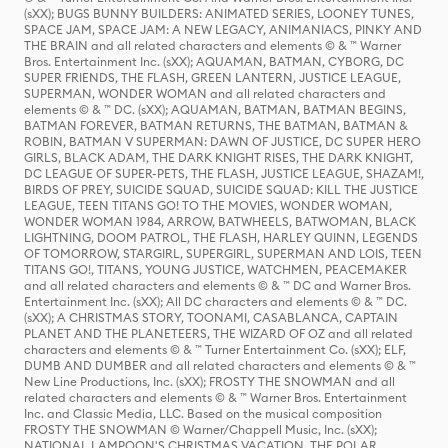
(sXX); BUGS BUNNY BUILDERS: ANIMATED SERIES, LOONEY TUNES,
SPACE JAM, SPACE JAM: A NEW LEGACY, ANIMANIACS, PINKY AND
THE BRAIN and all related characters and elements © & ™ Warner
Bros. Entertainment Inc. (sXX); AQUAMAN, BATMAN, CYBORG, DC
SUPER FRIENDS, THE FLASH, GREEN LANTERN, JUSTICE LEAGUE,
SUPERMAN, WONDER WOMAN and all related characters and
elements © & ™ DC. (sXX); AQUAMAN, BATMAN, BATMAN BEGINS,
BATMAN FOREVER, BATMAN RETURNS, THE BATMAN, BATMAN &
ROBIN, BATMAN V SUPERMAN: DAWN OF JUSTICE, DC SUPER HERO
GIRLS, BLACK ADAM, THE DARK KNIGHT RISES, THE DARK KNIGHT,
DC LEAGUE OF SUPER-PETS, THE FLASH, JUSTICE LEAGUE, SHAZAM!,
BIRDS OF PREY, SUICIDE SQUAD, SUICIDE SQUAD: KILL THE JUSTICE
LEAGUE, TEEN TITANS GO! TO THE MOVIES, WONDER WOMAN,
WONDER WOMAN 1984, ARROW, BATWHEELS, BATWOMAN, BLACK
LIGHTNING, DOOM PATROL, THE FLASH, HARLEY QUINN, LEGENDS
OF TOMORROW, STARGIRL, SUPERGIRL, SUPERMAN AND LOIS, TEEN
TITANS GO!, TITANS, YOUNG JUSTICE, WATCHMEN, PEACEMAKER
and all related characters and elements © & ™ DC and Warner Bros.
Entertainment Inc. (sXX); All DC characters and elements © & ™ DC.
(sXX); A CHRISTMAS STORY, TOONAMI, CASABLANCA, CAPTAIN
PLANET AND THE PLANETEERS, THE WIZARD OF OZ and all related
characters and elements © & ™ Turner Entertainment Co. (sXX); ELF,
DUMB AND DUMBER and all related characters and elements © & ™
New Line Productions, Inc. (sXX); FROSTY THE SNOWMAN and all
related characters and elements © & ™ Warner Bros. Entertainment
Inc. and Classic Media, LLC. Based on the musical composition
FROSTY THE SNOWMAN © Warner/Chappell Music, Inc. (sXX);
NATIONAL LAMPOON'S CHRISTMAS VACATION, THE POLAR