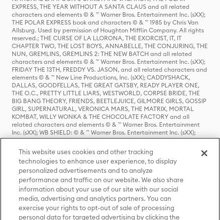
EXPRESS, THE YEAR WITHOUT A SANTA CLAUS and all related
characters and elements © & ™ Warner Bros. Entertainment Inc. (sXX);
THE POLAR EXPRESS book and characters © & ™ 1985 by Chris Van
Allsburg. Used by permission of Houghton Mifflin Company. All rights
reserved.; THE CURSE OF LA LLORONA, THE EXORCIST, IT, IT
CHAPTER TWO, THE LOST BOYS, ANNABELLE, THE CONJURING, THE
NUN, GREMLINS, GREMLINS 2: THE NEW BATCH and all related
characters and elements © & ™ Warner Bros. Entertainment Inc. (sXX);
FRIDAY THE 13TH, FREDDY VS. JASON, and all related characters and
elements © & ™ New Line Productions, Inc. (sXX); CADDYSHACK,
DALLAS, GOODFELLAS, THE GREAT GATSBY, READY PLAYER ONE,
THE O.C., PRETTY LITTLE LIARS, WESTWORLD, CORPSE BRIDE, THE
BIG BANG THEORY, FRIENDS, BEETLEJUICE, GILMORE GIRLS, GOSSIP
GIRL, SUPERNATURAL, VERONICA MARS, THE MATRIX, MORTAL
KOMBAT, WILLY WONKA & THE CHOCOLATE FACTORY and all
related characters and elements © & ™ Warner Bros. Entertainment
Inc. (sXX); WB SHIELD: © & ™ Warner Bros. Entertainment Inc. (sXX);
HOUSE OF THE DRAGON, GAME OF THRONES, and all related
characters and elements © & ™ Home Box Office, Inc. (sXX); CHILLING
This website uses cookies and other tracking
ADVENTURES OF SABRINA, RIVERDALE © & ™ Warner Bros.
technologies to enhance user experience, to display
Entertainment Inc. Archie Comics and all related characters and
personalized advertisements and to analyze
elements © & ™ Archie Comic Publications, Inc. Used with permission.
(sXX); SEINFELD and all related characters and elements © & ™ Castle
performance and traffic on our website. We also share
Rock Entertainment. (sXX); TED LASSO © & ™ Warner Bros.
information about your use of our site with our social
Entertainment Inc. & Universal Television LLC (sXX); THE HOBBIT: AN
media, advertising and analytics partners. You can
UNEXPECTED JOURNEY, THE HOBBIT: THE DESOLATION OF SMAUG,
exercise your rights to opt-out of sale of processing
THE HOBBIT: THE BATTLE OF THE FIVE ARMIES, THE LORD OF THE
personal data for targeted advertising by clicking the
RINGS: THE FELLOWSHIP OF THE RING, THE LORD OF THE RINGS: THE