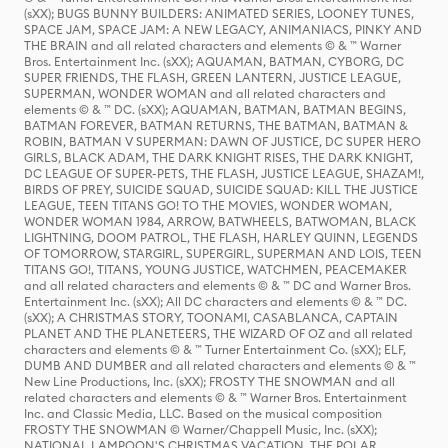
(sXX); BUGS BUNNY BUILDERS: ANIMATED SERIES, LOONEY TUNES,
SPACE JAM, SPACE JAM: A NEW LEGACY, ANIMANIACS, PINKY AND
THE BRAIN and all related characters and elements © & ™ Warner
Bros. Entertainment Inc. (sXX); AQUAMAN, BATMAN, CYBORG, DC
SUPER FRIENDS, THE FLASH, GREEN LANTERN, JUSTICE LEAGUE,
SUPERMAN, WONDER WOMAN and all related characters and
elements © & ™ DC. (sXX); AQUAMAN, BATMAN, BATMAN BEGINS,
BATMAN FOREVER, BATMAN RETURNS, THE BATMAN, BATMAN &
ROBIN, BATMAN V SUPERMAN: DAWN OF JUSTICE, DC SUPER HERO
GIRLS, BLACK ADAM, THE DARK KNIGHT RISES, THE DARK KNIGHT,
DC LEAGUE OF SUPER-PETS, THE FLASH, JUSTICE LEAGUE, SHAZAM!,
BIRDS OF PREY, SUICIDE SQUAD, SUICIDE SQUAD: KILL THE JUSTICE
LEAGUE, TEEN TITANS GO! TO THE MOVIES, WONDER WOMAN,
WONDER WOMAN 1984, ARROW, BATWHEELS, BATWOMAN, BLACK
LIGHTNING, DOOM PATROL, THE FLASH, HARLEY QUINN, LEGENDS
OF TOMORROW, STARGIRL, SUPERGIRL, SUPERMAN AND LOIS, TEEN
TITANS GO!, TITANS, YOUNG JUSTICE, WATCHMEN, PEACEMAKER
and all related characters and elements © & ™ DC and Warner Bros.
Entertainment Inc. (sXX); All DC characters and elements © & ™ DC.
(sXX); A CHRISTMAS STORY, TOONAMI, CASABLANCA, CAPTAIN
PLANET AND THE PLANETEERS, THE WIZARD OF OZ and all related
characters and elements © & ™ Turner Entertainment Co. (sXX); ELF,
DUMB AND DUMBER and all related characters and elements © & ™
New Line Productions, Inc. (sXX); FROSTY THE SNOWMAN and all
related characters and elements © & ™ Warner Bros. Entertainment
Inc. and Classic Media, LLC. Based on the musical composition
FROSTY THE SNOWMAN © Warner/Chappell Music, Inc. (sXX);
NATIONAL LAMPOON'S CHRISTMAS VACATION, THE POLAR