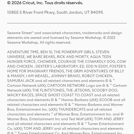
© 2026 Cricut, Inc. Tous droits réservés.
10855 S River Front Pkwy, South Jordan, UT 84095
Sesame Street® and associated characters, trademarks and design
elements are owned and licensed by Sesame Workshop. © 2022
Sesame Workshop. All rights reserved.
ADVENTURE TIME, BEN 10, THE POWERPUFF GIRLS, STEVEN
UNIVERSE, WE BARE BEARS, RICK AND MORTY, AQUA TEEN
HUNGER FORCE, CHOWDER, COURAGE THE COWARDLY DOG, COW
AND CHICKEN , DEXTER'S LABORATORY, ED, EDD N EDDY, FOSTER'S
HOME FOR IMAGINARY FRIENDS, THE GRIM ADVENTURES OF BILLY
& MANDY, I AM WEASEL, JOHNNY BRAVO, ROBOT CHICKEN,
SAMURAI JACK and all related characters and elements © & ™
Cartoon Network (sXX); CARTOON NETWORK Logo are © & ™ Cartoon
Network (sXX); THE FLINTSTONES, THE JETSONS, SCOOBY-DOO,
WACKY RACES, SPACE GHOST COAST TO COAST and all related
characters and elements © & ™ Hanna-Barbera (sXX); SCOOB and all
related characters and elements © & ™ Hanna-Barbera and Warner
Bros. Entertainment Inc. (sXX); THUNDERCATS and all related
characters and elements ™ of Warner Bros. Entertainment Inc. and ©
Warner Bros. Entertainment Inc and Ted Wolf (sXX); TOM AND JERRY
and all related characters and elements © & ™ Turner Entertainment
Co. (sXX); TOM AND JERRY and all related characters and elements
© & ™ Turner Entertainment Co. And Warner Bros. Entertainment Inc.