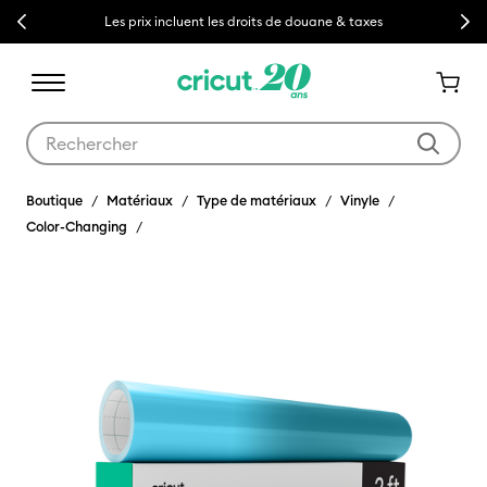
Previous
Next
Les prix incluent les droits de douane & taxes
Utilisez les touches Tab et Shift plus pour naviguer dans les résult
Boutique
Matériaux
Type de matériaux
Vinyle
Color-Changing