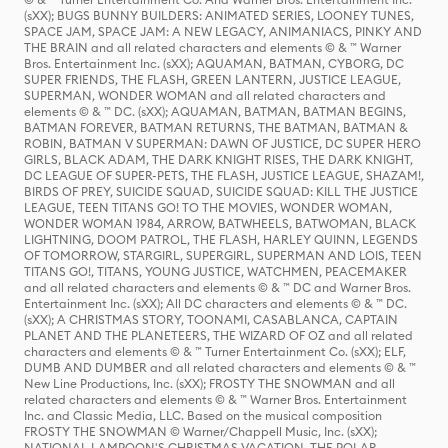
(sXX); BUGS BUNNY BUILDERS: ANIMATED SERIES, LOONEY TUNES,
SPACE JAM, SPACE JAM: A NEW LEGACY, ANIMANIACS, PINKY AND
THE BRAIN and all related characters and elements © & ™ Warner
Bros. Entertainment Inc. (sXX); AQUAMAN, BATMAN, CYBORG, DC
SUPER FRIENDS, THE FLASH, GREEN LANTERN, JUSTICE LEAGUE,
SUPERMAN, WONDER WOMAN and all related characters and
elements © & ™ DC. (sXX); AQUAMAN, BATMAN, BATMAN BEGINS,
BATMAN FOREVER, BATMAN RETURNS, THE BATMAN, BATMAN &
ROBIN, BATMAN V SUPERMAN: DAWN OF JUSTICE, DC SUPER HERO
GIRLS, BLACK ADAM, THE DARK KNIGHT RISES, THE DARK KNIGHT,
DC LEAGUE OF SUPER-PETS, THE FLASH, JUSTICE LEAGUE, SHAZAM!,
BIRDS OF PREY, SUICIDE SQUAD, SUICIDE SQUAD: KILL THE JUSTICE
LEAGUE, TEEN TITANS GO! TO THE MOVIES, WONDER WOMAN,
WONDER WOMAN 1984, ARROW, BATWHEELS, BATWOMAN, BLACK
LIGHTNING, DOOM PATROL, THE FLASH, HARLEY QUINN, LEGENDS
OF TOMORROW, STARGIRL, SUPERGIRL, SUPERMAN AND LOIS, TEEN
TITANS GO!, TITANS, YOUNG JUSTICE, WATCHMEN, PEACEMAKER
and all related characters and elements © & ™ DC and Warner Bros.
Entertainment Inc. (sXX); All DC characters and elements © & ™ DC.
(sXX); A CHRISTMAS STORY, TOONAMI, CASABLANCA, CAPTAIN
PLANET AND THE PLANETEERS, THE WIZARD OF OZ and all related
characters and elements © & ™ Turner Entertainment Co. (sXX); ELF,
DUMB AND DUMBER and all related characters and elements © & ™
New Line Productions, Inc. (sXX); FROSTY THE SNOWMAN and all
related characters and elements © & ™ Warner Bros. Entertainment
Inc. and Classic Media, LLC. Based on the musical composition
FROSTY THE SNOWMAN © Warner/Chappell Music, Inc. (sXX);
NATIONAL LAMPOON'S CHRISTMAS VACATION, THE POLAR