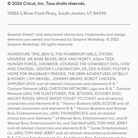
© 2026 Cricut, Inc. Tous droits réservés.
10855 S River Front Pkwy, South Jordan, UT 84095
Sesame Street® and associated characters, trademarks and design
elements are owned and licensed by Sesame Workshop. © 2022
Sesame Workshop. All rights reserved.
ADVENTURE TIME, BEN 10, THE POWERPUFF GIRLS, STEVEN
UNIVERSE, WE BARE BEARS, RICK AND MORTY, AQUA TEEN
HUNGER FORCE, CHOWDER, COURAGE THE COWARDLY DOG, COW
AND CHICKEN , DEXTER'S LABORATORY, ED, EDD N EDDY, FOSTER'S
HOME FOR IMAGINARY FRIENDS, THE GRIM ADVENTURES OF BILLY
& MANDY, I AM WEASEL, JOHNNY BRAVO, ROBOT CHICKEN,
SAMURAI JACK and all related characters and elements © & ™
Cartoon Network (sXX); CARTOON NETWORK Logo are © & ™ Cartoon
Network (sXX); THE FLINTSTONES, THE JETSONS, SCOOBY-DOO,
WACKY RACES, SPACE GHOST COAST TO COAST and all related
characters and elements © & ™ Hanna-Barbera (sXX); SCOOB and all
related characters and elements © & ™ Hanna-Barbera and Warner
Bros. Entertainment Inc. (sXX); THUNDERCATS and all related
characters and elements ™ of Warner Bros. Entertainment Inc. and ©
Warner Bros. Entertainment Inc and Ted Wolf (sXX); TOM AND JERRY
and all related characters and elements © & ™ Turner Entertainment
Co. (sXX); TOM AND JERRY and all related characters and elements
© & ™ Turner Entertainment Co. And Warner Bros. Entertainment Inc.