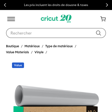
Previous
Next
Les prix incluent les droits de douane & taxes
Utilisez les touches Tab et Shift plus pour naviguer dans les résult
Boutique
Matériaux
Type de matériaux
Value Materials
Vinyle
Value