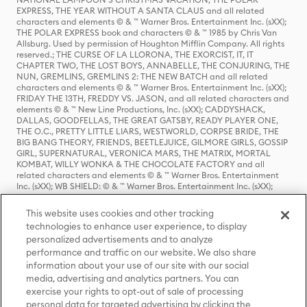
EXPRESS, THE YEAR WITHOUT A SANTA CLAUS and all related
characters and elements © & ™ Warner Bros. Entertainment Inc. (sXX);
THE POLAR EXPRESS book and characters © & ™ 1985 by Chris Van
Allsburg. Used by permission of Houghton Mifflin Company. All rights
reserved.; THE CURSE OF LA LLORONA, THE EXORCIST, IT, IT
CHAPTER TWO, THE LOST BOYS, ANNABELLE, THE CONJURING, THE
NUN, GREMLINS, GREMLINS 2: THE NEW BATCH and all related
characters and elements © & ™ Warner Bros. Entertainment Inc. (sXX);
FRIDAY THE 13TH, FREDDY VS. JASON, and all related characters and
elements © & ™ New Line Productions, Inc. (sXX); CADDYSHACK,
DALLAS, GOODFELLAS, THE GREAT GATSBY, READY PLAYER ONE,
THE O.C., PRETTY LITTLE LIARS, WESTWORLD, CORPSE BRIDE, THE
BIG BANG THEORY, FRIENDS, BEETLEJUICE, GILMORE GIRLS, GOSSIP
GIRL, SUPERNATURAL, VERONICA MARS, THE MATRIX, MORTAL
KOMBAT, WILLY WONKA & THE CHOCOLATE FACTORY and all
related characters and elements © & ™ Warner Bros. Entertainment
Inc. (sXX); WB SHIELD: © & ™ Warner Bros. Entertainment Inc. (sXX);
HOUSE OF THE DRAGON, GAME OF THRONES, and all related
characters and elements © & ™ Home Box Office, Inc. (sXX); CHILLING
This website uses cookies and other tracking
ADVENTURES OF SABRINA, RIVERDALE © & ™ Warner Bros.
technologies to enhance user experience, to display
Entertainment Inc. Archie Comics and all related characters and
personalized advertisements and to analyze
elements © & ™ Archie Comic Publications, Inc. Used with permission.
(sXX); SEINFELD and all related characters and elements © & ™ Castle
performance and traffic on our website. We also share
Rock Entertainment. (sXX); TED LASSO © & ™ Warner Bros.
information about your use of our site with our social
Entertainment Inc. & Universal Television LLC (sXX); THE HOBBIT: AN
media, advertising and analytics partners. You can
UNEXPECTED JOURNEY, THE HOBBIT: THE DESOLATION OF SMAUG,
exercise your rights to opt-out of sale of processing
THE HOBBIT: THE BATTLE OF THE FIVE ARMIES, THE LORD OF THE
personal data for targeted advertising by clicking the
RINGS: THE FELLOWSHIP OF THE RING, THE LORD OF THE RINGS: THE