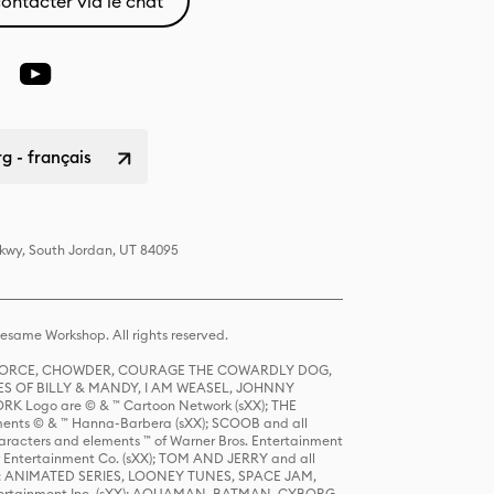
ontacter via le chat
 - français
Pkwy, South Jordan, UT 84095
same Workshop. All rights reserved.
R FORCE, CHOWDER, COURAGE THE COWARDLY DOG,
S OF BILLY & MANDY, I AM WEASEL, JOHNNY
K Logo are © & ™ Cartoon Network (sXX); THE
ts © & ™ Hanna-Barbera (sXX); SCOOB and all
racters and elements ™ of Warner Bros. Entertainment
r Entertainment Co. (sXX); TOM AND JERRY and all
DERS: ANIMATED SERIES, LOONEY TUNES, SPACE JAM,
tertainment Inc. (sXX); AQUAMAN, BATMAN, CYBORG,