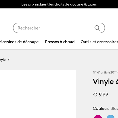
Les prix incluent les droits de douane & taxes
Utilisez les touches Tab et Shift plus pour naviguer da
Machines de découpe
Presses à chaud
Outils et accessoire
nyle
N° d''article
2011
Vinyle 
€ 9.99
Couleur:
Bla