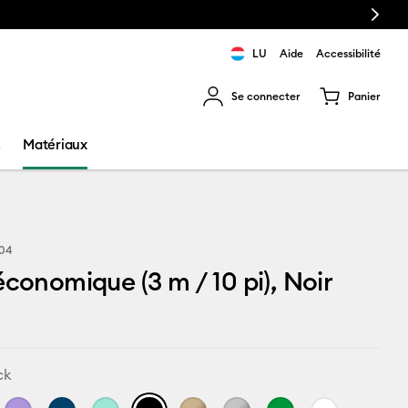
Next
LU
Aide
Accessibilité
Se connecter
Panier
ns les résultats de recherche.
s
Matériaux
104
économique (3 m / 10 pi), Noir
ck