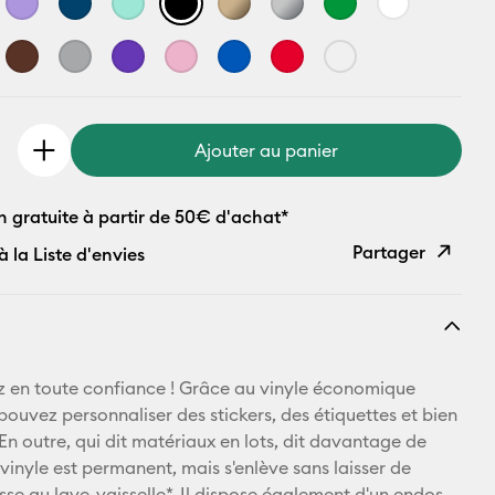
Ajouter au panier
n gratuite à partir de 50€ d'achat*
Partager
à la Liste d'envies
Copier le
lien
E-mail
z en toute confiance ! Grâce au vinyle économique
pouvez personnaliser des stickers, des étiquettes et bien
Pinterest
En outre, qui dit matériaux en lots, dit davantage de
vinyle est permanent, mais s'enlève sans laisser de
Facebook
sse au lave-vaisselle*. Il dispose également d'un endos