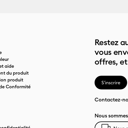
Restez au
vous env
e
leur
offres, et
t aide
nt du produit
on produit
S'inscrire
 de Conformité
Contactez-n
Nous sommes 
confidentialité