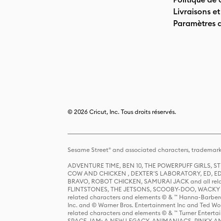
Livraisons et
Paramètres 
© 2026 Cricut, Inc. Tous droits réservés.
Sesame Street® and associated characters, trademark
ADVENTURE TIME, BEN 10, THE POWERPUFF GIRLS,
COW AND CHICKEN , DEXTER'S LABORATORY, ED, ED
BRAVO, ROBOT CHICKEN, SAMURAI JACK and all relat
FLINTSTONES, THE JETSONS, SCOOBY-DOO, WACKY RAC
related characters and elements © & ™ Hanna-Barbera
Inc. and © Warner Bros. Entertainment Inc and Ted Wo
related characters and elements © & ™ Turner Ente
SPACE JAM: A NEW LEGACY, ANIMANIACS, PINKY AND T