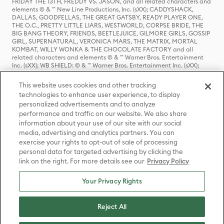
FRIDAY THE 13TH, FREDDY VS. JASON, and all related characters and
elements © & ™ New Line Productions, Inc. (sXX); CADDYSHACK,
DALLAS, GOODFELLAS, THE GREAT GATSBY, READY PLAYER ONE,
THE O.C., PRETTY LITTLE LIARS, WESTWORLD, CORPSE BRIDE, THE
BIG BANG THEORY, FRIENDS, BEETLEJUICE, GILMORE GIRLS, GOSSIP
GIRL, SUPERNATURAL, VERONICA MARS, THE MATRIX, MORTAL
KOMBAT, WILLY WONKA & THE CHOCOLATE FACTORY and all
related characters and elements © & ™ Warner Bros. Entertainment
Inc. (sXX); WB SHIELD: © & ™ Warner Bros. Entertainment Inc. (sXX);
HOUSE OF THE DRAGON, GAME OF THRONES, and all related
characters and elements © & ™ Home Box Office, Inc. (sXX); CHILLING
This website uses cookies and other tracking
ADVENTURES OF SABRINA, RIVERDALE © & ™ Warner Bros.
technologies to enhance user experience, to display
Entertainment Inc. Archie Comics and all related characters and
personalized advertisements and to analyze
elements © & ™ Archie Comic Publications, Inc. Used with permission.
performance and traffic on our website. We also share
(sXX); SEINFELD and all related characters and elements © & ™ Castle
Rock Entertainment. (sXX); TED LASSO © & ™ Warner Bros.
information about your use of our site with our social
Entertainment Inc. & Universal Television LLC (sXX); THE HOBBIT: AN
media, advertising and analytics partners. You can
UNEXPECTED JOURNEY, THE HOBBIT: THE DESOLATION OF SMAUG,
exercise your rights to opt-out of sale of processing
THE HOBBIT: THE BATTLE OF THE FIVE ARMIES, THE LORD OF THE
personal data for targeted advertising by clicking the
RINGS: THE FELLOWSHIP OF THE RING, THE LORD OF THE RINGS: THE
link on the right. For more details see our
Privacy Policy
TWO TOWERS, THE LORD OF THE RINGS: THE RETURN OF THE KING
and the names of the characters, items, events and places therein are
TM of The Saul Zaentz Company d/b/a Middle-earth Enterprises
Your Privacy Rights
under license to New Line Productions, Inc. (sXX), © Warner Bros.
Entertainment Inc. All rights reserved; WHERE THE WILD THINGS ARE
and all related characters and elements © Warner Bros.
Reject All
Entertainment Inc. (sXX); WIZARDING WORLD and all related
trademarks, characters, names, and indicia are © & ™ Warner Bros.