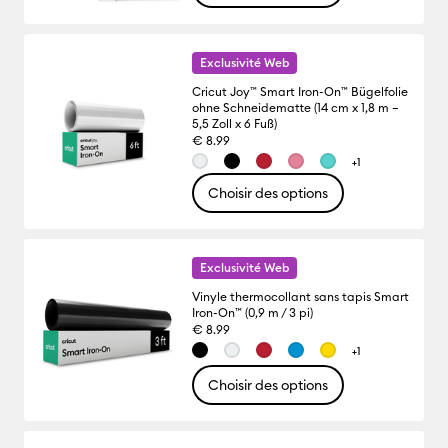
Exclusivité Web
Cricut Joy™ Smart Iron-On™ Bügelfolie
ohne Schneidematte (14 cm x 1,8 m –
5,5 Zoll x 6 Fuß)
€ 8.99
+1
Choisir des options
Exclusivité Web
Vinyle thermocollant sans tapis Smart
Iron-On™ (0,9 m / 3 pi)
€ 8.99
+1
Choisir des options