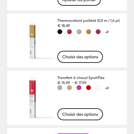
Thermocollant pailleté (0,5 m / 1,6 pi)
€ 18.49
+9
Choisir des options
Transfert à chaud SportFlex
-
€ 15.99
€ 17.99
+3
Choisir des options