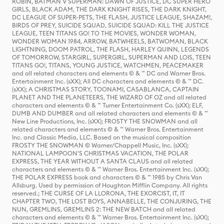
ROBIN, BATMAN V SUPERMAN: DAWN OF JUSTICE, DC SUPER HERO
GIRLS, BLACK ADAM, THE DARK KNIGHT RISES, THE DARK KNIGHT,
DC LEAGUE OF SUPER-PETS, THE FLASH, JUSTICE LEAGUE, SHAZAM!,
BIRDS OF PREY, SUICIDE SQUAD, SUICIDE SQUAD: KILL THE JUSTICE
LEAGUE, TEEN TITANS GO! TO THE MOVIES, WONDER WOMAN,
WONDER WOMAN 1984, ARROW, BATWHEELS, BATWOMAN, BLACK
LIGHTNING, DOOM PATROL, THE FLASH, HARLEY QUINN, LEGENDS
OF TOMORROW, STARGIRL, SUPERGIRL, SUPERMAN AND LOIS, TEEN
TITANS GO!, TITANS, YOUNG JUSTICE, WATCHMEN, PEACEMAKER
and all related characters and elements © & ™ DC and Warner Bros.
Entertainment Inc. (sXX); All DC characters and elements © & ™ DC.
(sXX); A CHRISTMAS STORY, TOONAMI, CASABLANCA, CAPTAIN
PLANET AND THE PLANETEERS, THE WIZARD OF OZ and all related
characters and elements © & ™ Turner Entertainment Co. (sXX); ELF,
DUMB AND DUMBER and all related characters and elements © & ™
New Line Productions, Inc. (sXX); FROSTY THE SNOWMAN and all
related characters and elements © & ™ Warner Bros. Entertainment
Inc. and Classic Media, LLC. Based on the musical composition
FROSTY THE SNOWMAN © Warner/Chappell Music, Inc. (sXX);
NATIONAL LAMPOON'S CHRISTMAS VACATION, THE POLAR
EXPRESS, THE YEAR WITHOUT A SANTA CLAUS and all related
characters and elements © & ™ Warner Bros. Entertainment Inc. (sXX);
THE POLAR EXPRESS book and characters © & ™ 1985 by Chris Van
Allsburg. Used by permission of Houghton Mifflin Company. All rights
reserved.; THE CURSE OF LA LLORONA, THE EXORCIST, IT, IT
CHAPTER TWO, THE LOST BOYS, ANNABELLE, THE CONJURING, THE
NUN, GREMLINS, GREMLINS 2: THE NEW BATCH and all related
characters and elements © & ™ Warner Bros. Entertainment Inc. (sXX);