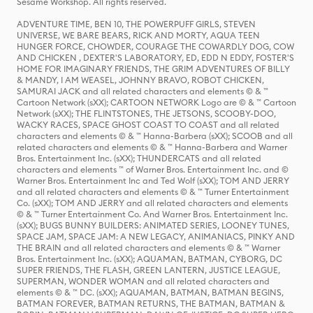
Sesame Workshop. All rights reserved.
ADVENTURE TIME, BEN 10, THE POWERPUFF GIRLS, STEVEN
UNIVERSE, WE BARE BEARS, RICK AND MORTY, AQUA TEEN
HUNGER FORCE, CHOWDER, COURAGE THE COWARDLY DOG, COW
AND CHICKEN , DEXTER'S LABORATORY, ED, EDD N EDDY, FOSTER'S
HOME FOR IMAGINARY FRIENDS, THE GRIM ADVENTURES OF BILLY
& MANDY, I AM WEASEL, JOHNNY BRAVO, ROBOT CHICKEN,
SAMURAI JACK and all related characters and elements © & ™
Cartoon Network (sXX); CARTOON NETWORK Logo are © & ™ Cartoon
Network (sXX); THE FLINTSTONES, THE JETSONS, SCOOBY-DOO,
WACKY RACES, SPACE GHOST COAST TO COAST and all related
characters and elements © & ™ Hanna-Barbera (sXX); SCOOB and all
related characters and elements © & ™ Hanna-Barbera and Warner
Bros. Entertainment Inc. (sXX); THUNDERCATS and all related
characters and elements ™ of Warner Bros. Entertainment Inc. and ©
Warner Bros. Entertainment Inc and Ted Wolf (sXX); TOM AND JERRY
and all related characters and elements © & ™ Turner Entertainment
Co. (sXX); TOM AND JERRY and all related characters and elements
© & ™ Turner Entertainment Co. And Warner Bros. Entertainment Inc.
(sXX); BUGS BUNNY BUILDERS: ANIMATED SERIES, LOONEY TUNES,
SPACE JAM, SPACE JAM: A NEW LEGACY, ANIMANIACS, PINKY AND
THE BRAIN and all related characters and elements © & ™ Warner
Bros. Entertainment Inc. (sXX); AQUAMAN, BATMAN, CYBORG, DC
SUPER FRIENDS, THE FLASH, GREEN LANTERN, JUSTICE LEAGUE,
SUPERMAN, WONDER WOMAN and all related characters and
elements © & ™ DC. (sXX); AQUAMAN, BATMAN, BATMAN BEGINS,
BATMAN FOREVER, BATMAN RETURNS, THE BATMAN, BATMAN &