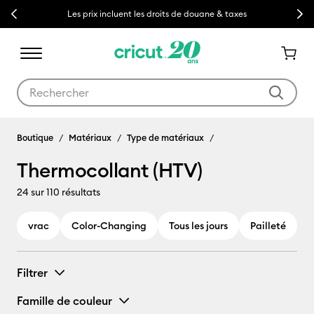
Previous
Next
Les prix incluent les droits de douane & taxes
Utilisez les touches Tab et Shift plus pour naviguer dans les résult
Boutique
Matériaux
Type de matériaux
Thermocollant (HTV)
24
sur 110 résultats
vrac
Color-Changing
Tous les jours
Pailleté
G
Filtrer
Famille de couleur