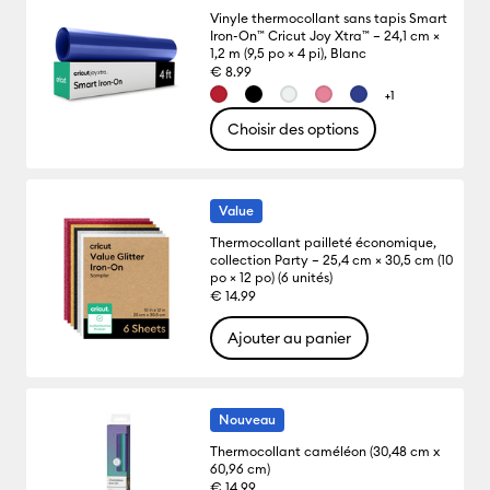
Vinyle thermocollant sans tapis Smart
Iron-On™ Cricut Joy Xtra™ – 24,1 cm ×
1,2 m (9,5 po × 4 pi), Blanc
€ 8.99
+1
Choisir des options
Value
Thermocollant pailleté économique,
collection Party – 25,4 cm × 30,5 cm (10
po × 12 po) (6 unités)
€ 14.99
Ajouter au panier
Nouveau
Thermocollant caméléon (30,48 cm x
60,96 cm)
€ 14.99