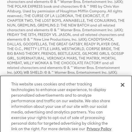
characters and elements © & ™ Warner Bros. Entertainment Inc. (sXX);
THE POLAR EXPRESS book and characters © & ™ 1985 by Chris Van
Allsburg. Used by permission of Houghton Mifflin Company. All rights
reserved.; THE CURSE OF LA LLORONA, THE EXORCIST, IT, IT
CHAPTER TWO, THE LOST BOYS, ANNABELLE, THE CONJURING, THE
NUN, GREMLINS, GREMLINS 2: THE NEW BATCH and all related
characters and elements © & ™ Warner Bros. Entertainment Inc. (sXX);
FRIDAY THE 13TH, FREDDY VS. JASON, and all related characters and
elements © & ™ New Line Productions, Inc. (sXX); CADDYSHACK,
DALLAS, GOODFELLAS, THE GREAT GATSBY, READY PLAYER ONE,
THE O.C., PRETTY LITTLE LIARS, WESTWORLD, CORPSE BRIDE, THE
BIG BANG THEORY, FRIENDS, BEETLEJUICE, GILMORE GIRLS, GOSSIP
GIRL, SUPERNATURAL, VERONICA MARS, THE MATRIX, MORTAL
KOMBAT, WILLY WONKA & THE CHOCOLATE FACTORY and all
related characters and elements © & ™ Warner Bros. Entertainment
Inc. (sXX); WB SHIELD: © & ™ Warner Bros. Entertainment Inc. (sXX);
HOUSE OF THE DRAGON, GAME OF THRONES, and all related
characters and elements © & ™ Home Box Office, Inc. (sXX); CHILLING
This website uses cookies and other tracking
ADVENTURES OF SABRINA, RIVERDALE © & ™ Warner Bros.
technologies to enhance user experience, to display
Entertainment Inc. Archie Comics and all related characters and
personalized advertisements and to analyze
elements © & ™ Archie Comic Publications, Inc. Used with permission.
(sXX); SEINFELD and all related characters and elements © & ™ Castle
performance and traffic on our website. We also share
Rock Entertainment. (sXX); TED LASSO © & ™ Warner Bros.
information about your use of our site with our social
Entertainment Inc. & Universal Television LLC (sXX); THE HOBBIT: AN
media, advertising and analytics partners. You can
UNEXPECTED JOURNEY, THE HOBBIT: THE DESOLATION OF SMAUG,
exercise your rights to opt-out of sale of processing
THE HOBBIT: THE BATTLE OF THE FIVE ARMIES, THE LORD OF THE
personal data for targeted advertising by clicking the
RINGS: THE FELLOWSHIP OF THE RING, THE LORD OF THE RINGS: THE
link on the right. For more details see our
Privacy Policy
TWO TOWERS, THE LORD OF THE RINGS: THE RETURN OF THE KING