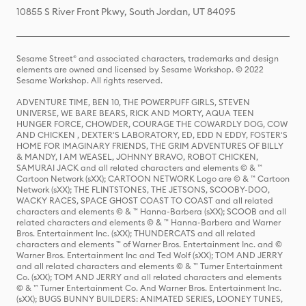
10855 S River Front Pkwy, South Jordan, UT 84095
Sesame Street® and associated characters, trademarks and design
elements are owned and licensed by Sesame Workshop. © 2022
Sesame Workshop. All rights reserved.
ADVENTURE TIME, BEN 10, THE POWERPUFF GIRLS, STEVEN
UNIVERSE, WE BARE BEARS, RICK AND MORTY, AQUA TEEN
HUNGER FORCE, CHOWDER, COURAGE THE COWARDLY DOG, COW
AND CHICKEN , DEXTER'S LABORATORY, ED, EDD N EDDY, FOSTER'S
HOME FOR IMAGINARY FRIENDS, THE GRIM ADVENTURES OF BILLY
& MANDY, I AM WEASEL, JOHNNY BRAVO, ROBOT CHICKEN,
SAMURAI JACK and all related characters and elements © & ™
Cartoon Network (sXX); CARTOON NETWORK Logo are © & ™ Cartoon
Network (sXX); THE FLINTSTONES, THE JETSONS, SCOOBY-DOO,
WACKY RACES, SPACE GHOST COAST TO COAST and all related
characters and elements © & ™ Hanna-Barbera (sXX); SCOOB and all
related characters and elements © & ™ Hanna-Barbera and Warner
Bros. Entertainment Inc. (sXX); THUNDERCATS and all related
characters and elements ™ of Warner Bros. Entertainment Inc. and ©
Warner Bros. Entertainment Inc and Ted Wolf (sXX); TOM AND JERRY
and all related characters and elements © & ™ Turner Entertainment
Co. (sXX); TOM AND JERRY and all related characters and elements
© & ™ Turner Entertainment Co. And Warner Bros. Entertainment Inc.
(sXX); BUGS BUNNY BUILDERS: ANIMATED SERIES, LOONEY TUNES,