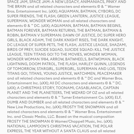
SPACE JAM, SPACE JAM: A NEW LEGACY, ANIMANIACS, PINKY AND
THE BRAIN and all related characters and elements © & ™ Warner
Bros. Entertainment Inc. (sXX); AQUAMAN, BATMAN, CYBORG, DC
SUPER FRIENDS, THE FLASH, GREEN LANTERN, JUSTICE LEAGUE,
SUPERMAN, WONDER WOMAN and all related characters and
elements © & ™ DC. (sXX); AQUAMAN, BATMAN, BATMAN BEGINS,
BATMAN FOREVER, BATMAN RETURNS, THE BATMAN, BATMAN &
ROBIN, BATMAN V SUPERMAN: DAWN OF JUSTICE, DC SUPER HERO
GIRLS, BLACK ADAM, THE DARK KNIGHT RISES, THE DARK KNIGHT,
DC LEAGUE OF SUPER-PETS, THE FLASH, JUSTICE LEAGUE, SHAZAM!,
BIRDS OF PREY, SUICIDE SQUAD, SUICIDE SQUAD: KILL THE JUSTICE
LEAGUE, TEEN TITANS GO! TO THE MOVIES, WONDER WOMAN,
WONDER WOMAN 1984, ARROW, BATWHEELS, BATWOMAN, BLACK
LIGHTNING, DOOM PATROL, THE FLASH, HARLEY QUINN, LEGENDS
OF TOMORROW, STARGIRL, SUPERGIRL, SUPERMAN AND LOIS, TEEN
TITANS GO!, TITANS, YOUNG JUSTICE, WATCHMEN, PEACEMAKER
and all related characters and elements © & ™ DC and Warner Bros.
Entertainment Inc. (sXX); All DC characters and elements © & ™ DC.
(sXX); A CHRISTMAS STORY, TOONAMI, CASABLANCA, CAPTAIN
PLANET AND THE PLANETEERS, THE WIZARD OF OZ and all related
characters and elements © & ™ Turner Entertainment Co. (sXX); ELF,
DUMB AND DUMBER and all related characters and elements © & ™
New Line Productions, Inc. (sXX); FROSTY THE SNOWMAN and all
related characters and elements © & ™ Warner Bros. Entertainment
Inc. and Classic Media, LLC. Based on the musical composition
FROSTY THE SNOWMAN © Warner/Chappell Music, Inc. (sXX);
NATIONAL LAMPOON'S CHRISTMAS VACATION, THE POLAR
EXPRESS, THE YEAR WITHOUT A SANTA CLAUS and all related