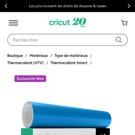
Previous
Next
Les prix incluent les droits de douane & taxes
Utilisez les touches Tab et Shift plus pour naviguer dans les résult
Boutique
Matériaux
Type de matériaux
Thermocollant (HTV)
Thermocollant Smart
Exclusivité Web